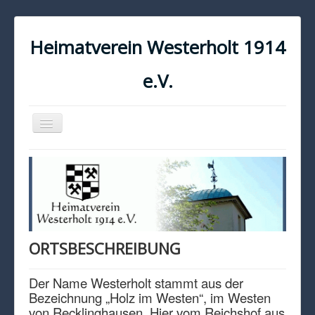
Heimatverein Westerholt 1914
e.V.
Navigation
an/aus
START
KONTAKT
IMPRESSUM
DATENSCHUTZ
ORTSBESCHREIBUNG
Der Name Westerholt stammt aus der
Bezeichnung „Holz im Westen“, im Westen
von Recklinghausen. Hier vom Reichshof aus