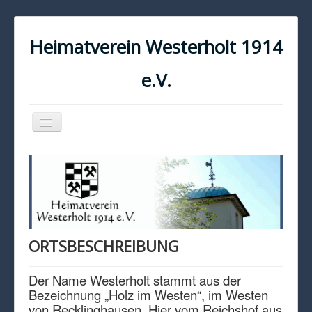
Heimatverein Westerholt 1914
e.V.
Navigation
an/aus
START
KONTAKT
IMPRESSUM
DATENSCHUTZ
ORTSBESCHREIBUNG
Der Name Westerholt stammt aus der
Bezeichnung „Holz im Westen“, im Westen
von Recklinghausen. Hier vom Reichshof aus