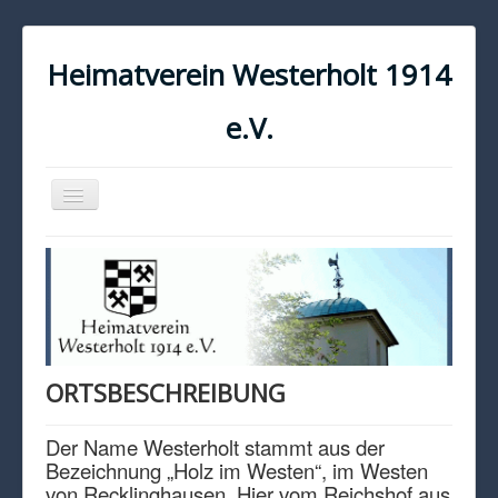
Heimatverein Westerholt 1914
e.V.
Navigation
an/aus
START
KONTAKT
IMPRESSUM
DATENSCHUTZ
ORTSBESCHREIBUNG
Der Name Westerholt stammt aus der
Bezeichnung „Holz im Westen“, im Westen
von Recklinghausen. Hier vom Reichshof aus