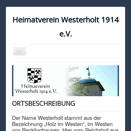
Heimatverein Westerholt 1914
e.V.
Navigation
an/aus
START
KONTAKT
IMPRESSUM
DATENSCHUTZ
ORTSBESCHREIBUNG
Der Name Westerholt stammt aus der
Bezeichnung „Holz im Westen“, im Westen
von Recklinghausen. Hier vom Reichshof aus