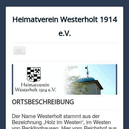
Heimatverein Westerholt 1914
e.V.
Navigation
an/aus
START
KONTAKT
IMPRESSUM
DATENSCHUTZ
ORTSBESCHREIBUNG
Der Name Westerholt stammt aus der
Bezeichnung „Holz im Westen“, im Westen
von Recklinghausen. Hier vom Reichshof aus