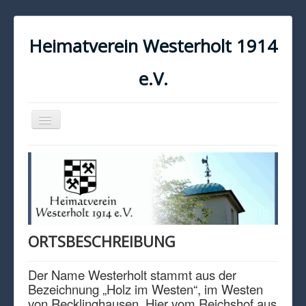
Heimatverein Westerholt 1914
e.V.
Navigation
an/aus
START
KONTAKT
IMPRESSUM
DATENSCHUTZ
ORTSBESCHREIBUNG
Der Name Westerholt stammt aus der
Bezeichnung „Holz im Westen“, im Westen
von Recklinghausen. Hier vom Reichshof aus