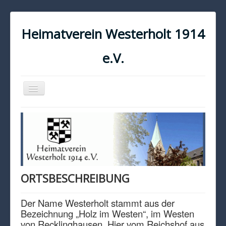
Heimatverein Westerholt 1914
e.V.
Navigation
an/aus
START
KONTAKT
IMPRESSUM
DATENSCHUTZ
ORTSBESCHREIBUNG
Der Name Westerholt stammt aus der
Bezeichnung „Holz im Westen“, im Westen
von Recklinghausen. Hier vom Reichshof aus