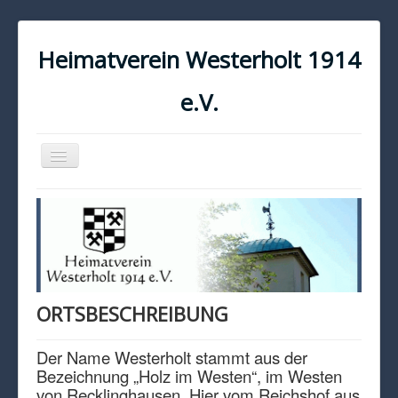
Heimatverein Westerholt 1914
e.V.
Navigation
an/aus
START
KONTAKT
IMPRESSUM
DATENSCHUTZ
ORTSBESCHREIBUNG
Der Name Westerholt stammt aus der
Bezeichnung „Holz im Westen“, im Westen
von Recklinghausen. Hier vom Reichshof aus