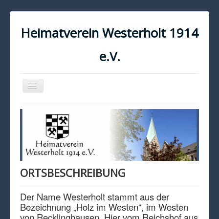
Heimatverein Westerholt 1914
e.V.
Navigation
an/aus
START
KONTAKT
IMPRESSUM
DATENSCHUTZ
ORTSBESCHREIBUNG
Der Name Westerholt stammt aus der
Bezeichnung „Holz im Westen“, im Westen
von Recklinghausen. Hier vom Reichshof aus