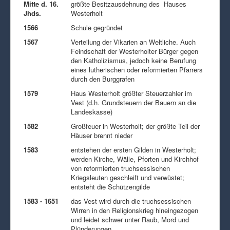
Mitte d. 16.
größte Besitzausdehnung des Hauses
Jhds.
Westerholt
1566
Schule gegründet
1567
Verteilung der Vikarien an Weltliche. Auch
Feindschaft der Westerholter Bürger gegen
den Katholizismus, jedoch keine Berufung
eines lutherischen oder reformierten Pfarrers
durch den Burggrafen
1579
Haus Westerholt größter Steuerzahler im
Vest (d.h. Grundsteuern der Bauern an die
Landeskasse)
1582
Großfeuer in Westerholt; der größte Teil der
Häuser brennt nieder
1583
entstehen der ersten Gilden in Westerholt;
werden Kirche, Wälle, Pforten und Kirchhof
von reformierten truchsessischen
Kriegsleuten geschleift und verwüstet;
entsteht die Schützengilde
1583 - 1651
das Vest wird durch die truchsessischen
Wirren in den Religionskrieg hineingezogen
und leidet schwer unter Raub, Mord und
Plünderungen