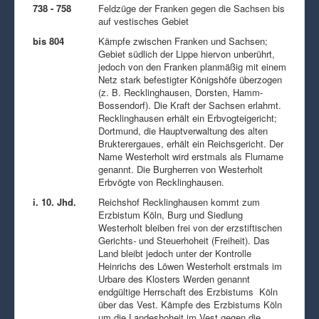
738 - 758
Feldzüge der Franken gegen die Sachsen bis
auf vestisches Gebiet
bis 804
Kämpfe zwischen Franken und Sachsen;
Gebiet südlich der Lippe hiervon unberührt,
jedoch von den Franken planmäßig mit einem
Netz stark befestigter Königshöfe überzogen
(z. B. Recklinghausen, Dorsten, Hamm-
Bossendorf). Die Kraft der Sachsen erlahmt.
Recklinghausen erhält ein Erbvogteigericht;
Dortmund, die Hauptverwaltung des alten
Brukterergaues, erhält ein Reichsgericht. Der
Name Westerholt wird erstmals als Flurname
genannt. Die Burgherren von Westerholt
Erbvögte von Recklinghausen.
i. 10. Jhd.
Reichshof Recklinghausen kommt zum
Erzbistum Köln, Burg und Siedlung
Westerholt bleiben frei von der erzstiftischen
Gerichts- und Steuerhoheit (Freiheit). Das
Land bleibt jedoch unter der Kontrolle
Heinrichs des Löwen Westerholt erstmals im
Urbare des Klosters Werden genannt
endgültige Herrschaft des Erzbistums Köln
über das Vest. Kämpfe des Erzbistums Köln
um die Landeshoheit im Vest gegen die