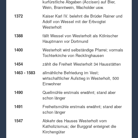
kurfürstliche Abgaben (Accisen) auf Bier,
Wein, Branntwein, Wacholder usw.
1372
Kaiser Karl IV. belehnt die Brüder Rainer und
Adolf von Wessel mit der Erbvogtei
Westerholt
1388
fällt Wessel von Westerholt als Kölnischer
Hauptmann vor Dortmund
1400
Westerholt wird selbständige Pfarrei; vormals
Tochterkirche von Recklinghausen
1454
zählt die Freiheit Westerholt 34 Hausstätten
1463 - 1583
allmähliche Befriedung im Vest;
wirtschaftlicher Aufstieg in Westerholt, 500
Einwohner
1490
Quellmühle erstmals erwähnt; stand aber
schon länger
1491
Freiheitsmühle erstmals erwähnt; stand aber
schon länger
1547
Abkehr des Hauses Westerholt vom
Katholizismus; der Burggraf enteignet die
Kirchengüter