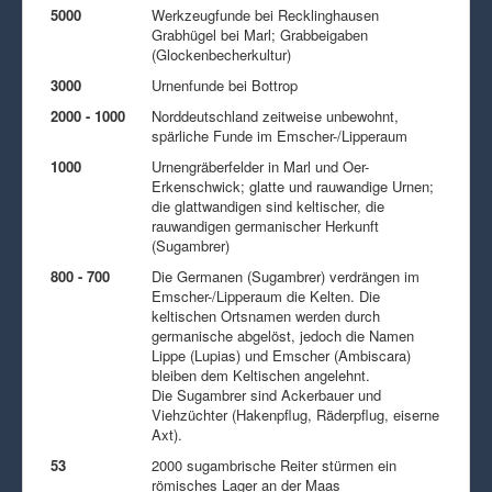
5000
Werkzeugfunde bei Recklinghausen
Grabhügel bei Marl; Grabbeigaben
(Glockenbecherkultur)
3000
Urnenfunde bei Bottrop
2000 - 1000
Norddeutschland zeitweise unbewohnt,
spärliche Funde im Emscher-/Lipperaum
1000
Urnengräberfelder in Marl und Oer-
Erkenschwick; glatte und rauwandige Urnen;
die glattwandigen sind keltischer, die
rauwandigen germanischer Herkunft
(Sugambrer)
800 - 700
Die Germanen (Sugambrer) verdrängen im
Emscher-/Lipperaum die Kelten. Die
keltischen Ortsnamen werden durch
germanische abgelöst, jedoch die Namen
Lippe (Lupias) und Emscher (Ambiscara)
bleiben dem Keltischen angelehnt.
Die Sugambrer sind Ackerbauer und
Viehzüchter (Hakenpflug, Räderpflug, eiserne
Axt).
53
2000 sugambrische Reiter stürmen ein
römisches Lager an der Maas