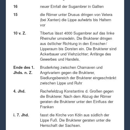
16
neuer Einfall der Sugambrer in Gallien
15
die Römer unter Drusus dringen von Vetera
(bei Xanten) die Lippe aufwärts bis Haltern
vor
10 v. Z.
Tibertus lässt 4000 Sugambrer auf das linke
Rheinufer umsiedeln. Die Brukterer dringen
aus östlicher Richtung in den Emscher-/
Lipperaum bis Dorsten ein. Die Brukterer sind
Ackerbauer und Viehzüchter; Anfänge des
Gewerbes und Handels.
Ende des 1.
Bruderkrieg zwischen Chamaven und
Jhds. n. Z.
Angrivariern gegen die Brukterer,
Siedlungsbereich der Brukterer eingeschränkt
zwischen Lippe und Ruhr
4. Jhd.
Rachefeldzug Konstantins d. Großen gegen
die Brukterer. Nach dem Abzug der Römer
geraten die Brukterer unter den Einfluss der
Franken
i. 7. Jhd.
fasst die Kirche von Köln aus südlich der
Lippe Fuß. Die Brukterer geraten unter die
Herrschaft der Sachsen.