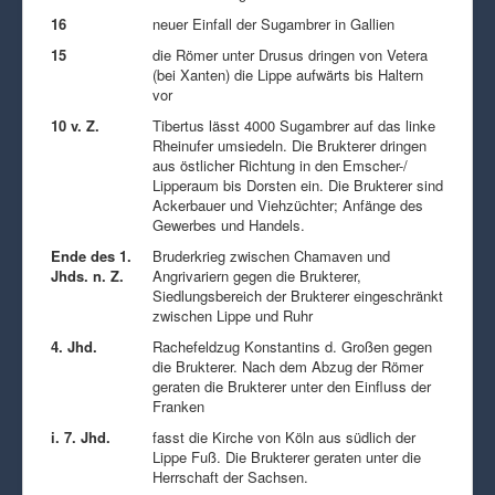
16
neuer Einfall der Sugambrer in Gallien
15
die Römer unter Drusus dringen von Vetera
(bei Xanten) die Lippe aufwärts bis Haltern
vor
10 v. Z.
Tibertus lässt 4000 Sugambrer auf das linke
Rheinufer umsiedeln. Die Brukterer dringen
aus östlicher Richtung in den Emscher-/
Lipperaum bis Dorsten ein. Die Brukterer sind
Ackerbauer und Viehzüchter; Anfänge des
Gewerbes und Handels.
Ende des 1.
Bruderkrieg zwischen Chamaven und
Jhds. n. Z.
Angrivariern gegen die Brukterer,
Siedlungsbereich der Brukterer eingeschränkt
zwischen Lippe und Ruhr
4. Jhd.
Rachefeldzug Konstantins d. Großen gegen
die Brukterer. Nach dem Abzug der Römer
geraten die Brukterer unter den Einfluss der
Franken
i. 7. Jhd.
fasst die Kirche von Köln aus südlich der
Lippe Fuß. Die Brukterer geraten unter die
Herrschaft der Sachsen.