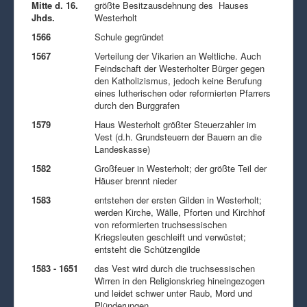
Mitte d. 16.
größte Besitzausdehnung des Hauses
Jhds.
Westerholt
1566
Schule gegründet
1567
Verteilung der Vikarien an Weltliche. Auch
Feindschaft der Westerholter Bürger gegen
den Katholizismus, jedoch keine Berufung
eines lutherischen oder reformierten Pfarrers
durch den Burggrafen
1579
Haus Westerholt größter Steuerzahler im
Vest (d.h. Grundsteuern der Bauern an die
Landeskasse)
1582
Großfeuer in Westerholt; der größte Teil der
Häuser brennt nieder
1583
entstehen der ersten Gilden in Westerholt;
werden Kirche, Wälle, Pforten und Kirchhof
von reformierten truchsessischen
Kriegsleuten geschleift und verwüstet;
entsteht die Schützengilde
1583 - 1651
das Vest wird durch die truchsessischen
Wirren in den Religionskrieg hineingezogen
und leidet schwer unter Raub, Mord und
Plünderungen