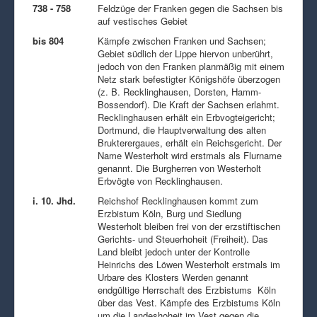
738 - 758
Feldzüge der Franken gegen die Sachsen bis
auf vestisches Gebiet
bis 804
Kämpfe zwischen Franken und Sachsen;
Gebiet südlich der Lippe hiervon unberührt,
jedoch von den Franken planmäßig mit einem
Netz stark befestigter Königshöfe überzogen
(z. B. Recklinghausen, Dorsten, Hamm-
Bossendorf). Die Kraft der Sachsen erlahmt.
Recklinghausen erhält ein Erbvogteigericht;
Dortmund, die Hauptverwaltung des alten
Brukterergaues, erhält ein Reichsgericht. Der
Name Westerholt wird erstmals als Flurname
genannt. Die Burgherren von Westerholt
Erbvögte von Recklinghausen.
i. 10. Jhd.
Reichshof Recklinghausen kommt zum
Erzbistum Köln, Burg und Siedlung
Westerholt bleiben frei von der erzstiftischen
Gerichts- und Steuerhoheit (Freiheit). Das
Land bleibt jedoch unter der Kontrolle
Heinrichs des Löwen Westerholt erstmals im
Urbare des Klosters Werden genannt
endgültige Herrschaft des Erzbistums Köln
über das Vest. Kämpfe des Erzbistums Köln
um die Landeshoheit im Vest gegen die