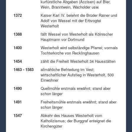
kurfürstliche Abgaben (Accisen) auf Bier,
Wein, Branntwein, Wacholder usw.
1372
Kaiser Karl IV. belehnt die Brüder Rainer und
Adolf von Wessel mit der Erbvogtei
Westerholt
1388
fällt Wessel von Westerholt als Kölnischer
Hauptmann vor Dortmund
1400
Westerholt wird selbständige Pfarrei; vormals
Tochterkirche von Recklinghausen
1454
zählt die Freiheit Westerholt 34 Hausstätten
1463 - 1583
allmähliche Befriedung im Vest;
wirtschaftlicher Aufstieg in Westerholt, 500
Einwohner
1490
Quellmühle erstmals erwähnt; stand aber
schon länger
1491
Freiheitsmühle erstmals erwähnt; stand aber
schon länger
1547
Abkehr des Hauses Westerholt vom
Katholizismus; der Burggraf enteignet die
Kirchengüter