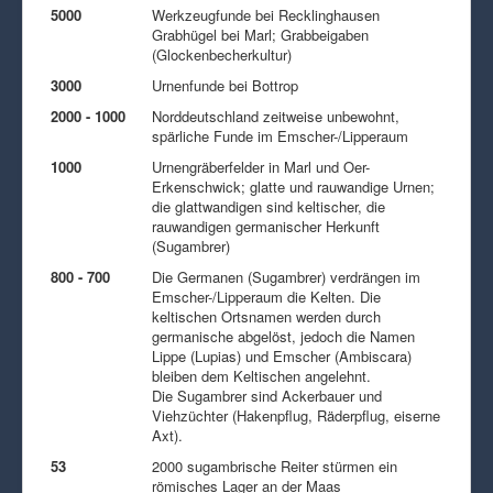
5000
Werkzeugfunde bei Recklinghausen
Grabhügel bei Marl; Grabbeigaben
(Glockenbecherkultur)
3000
Urnenfunde bei Bottrop
2000 - 1000
Norddeutschland zeitweise unbewohnt,
spärliche Funde im Emscher-/Lipperaum
1000
Urnengräberfelder in Marl und Oer-
Erkenschwick; glatte und rauwandige Urnen;
die glattwandigen sind keltischer, die
rauwandigen germanischer Herkunft
(Sugambrer)
800 - 700
Die Germanen (Sugambrer) verdrängen im
Emscher-/Lipperaum die Kelten. Die
keltischen Ortsnamen werden durch
germanische abgelöst, jedoch die Namen
Lippe (Lupias) und Emscher (Ambiscara)
bleiben dem Keltischen angelehnt.
Die Sugambrer sind Ackerbauer und
Viehzüchter (Hakenpflug, Räderpflug, eiserne
Axt).
53
2000 sugambrische Reiter stürmen ein
römisches Lager an der Maas