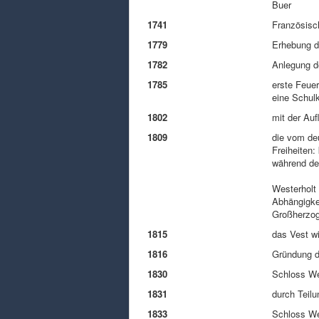
Buer
1741
Französisc
1779
Erhebung d
1782
Anlegung d
1785
erste Feuer
eine Schul
1802
mit der Au
1809
die vom de
Freiheiten:
während des
Westerholt 
Abhängigke
Großherzo
1815
das Vest w
1816
Gründung d
1830
Schloss Wes
1831
durch Teilu
1833
Schloss We