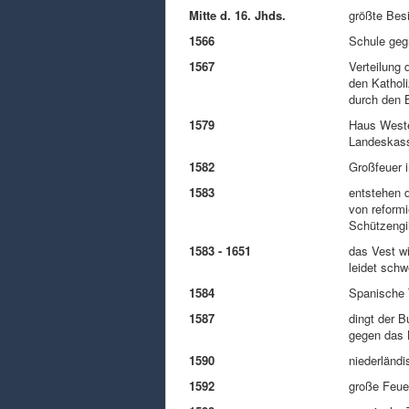
Mitte d. 16. Jhds.
größte Bes
1566
Schule geg
1567
Verteilung 
den Katholi
durch den 
1579
Haus Wester
Landeskas
1582
Großfeuer i
1583
entstehen d
von reformi
Schützengi
1583 - 1651
das Vest wi
leidet sch
1584
Spanische 
1587
dingt der 
gegen das 
1590
niederländ
1592
große Feue