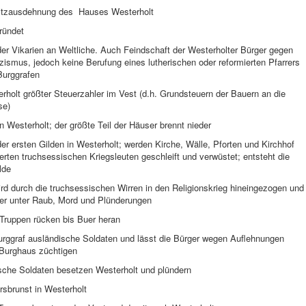
itzausdehnung des Hauses Westerholt
ründet
der Vikarien an Weltliche. Auch Feindschaft der Westerholter Bürger gegen
zismus, jedoch keine Berufung eines lutherischen oder reformierten Pfarrers
Burggrafen
holt größter Steuerzahler im Vest (d.h. Grundsteuern der Bauern an die
se)
n Westerholt; der größte Teil der Häuser brennt nieder
er ersten Gilden in Westerholt; werden Kirche, Wälle, Pforten und Kirchhof
erten truchsessischen Kriegsleuten geschleift und verwüstet; entsteht die
lde
rd durch die truchsessischen Wirren in den Religionskrieg hineingezogen und
wer unter Raub, Mord und Plünderungen
Truppen rücken bis Buer heran
Burggraf ausländische Soldaten und lässt die Bürger wegen Auflehnungen
Burghaus züchtigen
ische Soldaten besetzen Westerholt und plündern
rsbrunst in Westerholt