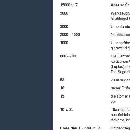
15000 v. Z.
Ältester S
5000
Werkzeugfu
Grabhügel 
3000
Urnenfunde
2000 - 1000
Norddeutsc
1000
Urnengräber
glattwandig
800 - 700
Die German
keltischen
(Lupias) u
Die Sugamb
53
2000 sugam
16
neuer Einfa
15
die Römer u
vor
10 v. Z.
Tibertus lä
aus östlich
Ackerbauer
Ende des 1. Jhds. n. Z.
Bruderkrie