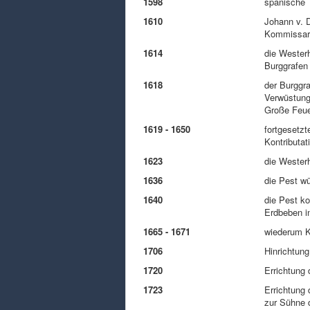
1598
spanische 
1610
Johann v. D
Kommissar 
1614
die Wester
Burggrafen
1618
der Burggra
Verwüstunge
Große Feue
1619 - 1650
fortgesetzt
Kontributa
1623
die Westerh
1636
die Pest wü
1640
die Pest ko
Erdbeben i
1665 - 1671
wiederum K
1706
Hinrichtun
1720
Errichtung
1723
Errichtung
zur Sühne 