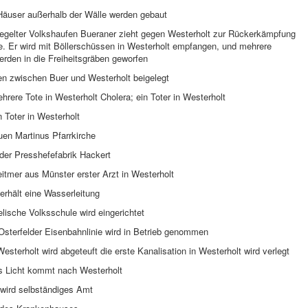
 Häuser außerhalb der Wälle werden gebaut
iegelter Volkshaufen Bueraner zieht gegen Westerholt zur Rückerkämpfung
e. Er wird mit Böllerschüssen in Westerholt empfangen, und mehrere
rden in die Freiheitsgräben geworfen
ten zwischen Buer und Westerholt beigelegt
rere Tote in Westerholt Cholera; ein Toter in Westerholt
 Toter in Westerholt
uen Martinus Pfarrkirche
der Presshefefabrik Hackert
itmer aus Münster erster Arzt in Westerholt
erhält eine Wasserleitung
lische Volksschule wird eingerichtet
sterfelder Eisenbahnlinie wird in Betrieb genommen
esterholt wird abgeteuft die erste Kanalisation in Westerholt wird verlegt
es Licht kommt nach Westerholt
 wird selbständiges Amt