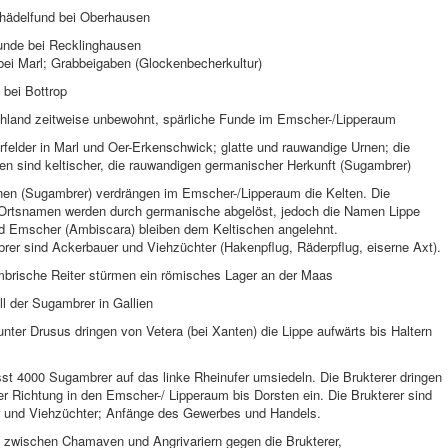
chädelfund bei Oberhausen
nde bei Recklinghausen
bei Marl; Grabbeigaben (Glockenbecherkultur)
 bei Bottrop
hland zeitweise unbewohnt, spärliche Funde im Emscher-/Lipperaum
felder in Marl und Oer-Erkenschwick; glatte und rauwandige Urnen; die
en sind keltischer, die rauwandigen germanischer Herkunft (Sugambrer)
en (Sugambrer) verdrängen im Emscher-/Lipperaum die Kelten. Die
 Ortsnamen werden durch germanische abgelöst, jedoch die Namen Lippe
nd Emscher (Ambiscara) bleiben dem Keltischen angelehnt.
rer sind Ackerbauer und Viehzüchter (Hakenpflug, Räderpflug, eiserne Axt).
brische Reiter stürmen ein römisches Lager an der Maas
ll der Sugambrer in Gallien
nter Drusus dringen von Vetera (bei Xanten) die Lippe aufwärts bis Haltern
sst 4000 Sugambrer auf das linke Rheinufer umsiedeln. Die Brukterer dringen
er Richtung in den Emscher-/ Lipperaum bis Dorsten ein. Die Brukterer sind
 und Viehzüchter; Anfänge des Gewerbes und Handels.
g zwischen Chamaven und Angrivariern gegen die Brukterer,