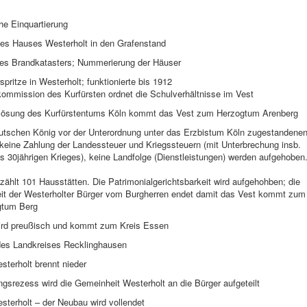
he Einquartierung
es Hauses Westerholt in den Grafenstand
es Brandkatasters; Nummerierung der Häuser
spritze in Westerholt; funktionierte bis 1912
kommission des Kurfürsten ordnet die Schulverhältnisse im Vest
flösung des Kurfürstentums Köln kommt das Vest zum Herzogtum Arenberg
utschen König vor der Unterordnung unter das Erzbistum Köln zugestandene
 keine Zahlung der Landessteuer und Kriegssteuern (mit Unterbrechung insb.
 30jährigen Krieges), keine Landfolge (Dienstleistungen) werden aufgehoben
zählt 101 Hausstätten. Die Patrimonialgerichtsbarkeit wird aufgehohben; die
it der Westerholter Bürger vom Burgherren endet damit das Vest kommt zum
gtum Berg
ird preußisch und kommt zum Kreis Essen
es Landkreises Recklinghausen
terholt brennt nieder
ngsrezess wird die Gemeinheit Westerholt an die Bürger aufgeteilt
sterholt – der Neubau wird vollendet