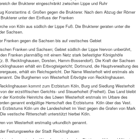
ereich der Brukterer eingeschränkt zwischen Lippe und Ruhr
ug Konstantins d. Großen gegen die Brukterer. Nach dem Abzug der Römer
 Brukterer unter den Einfluss der Franken
irche von Köln aus südlich der Lippe Fuß. Die Brukterer geraten unter die
 der Sachsen.
er Franken gegen die Sachsen bis auf vestisches Gebiet
schen Franken und Sachsen; Gebiet südlich der Lippe hiervon unberührt,
 den Franken planmäßig mit einem Netz stark befestigter Königshöfe
(z. B. Recklinghausen, Dorsten, Hamm-Bossendorf). Die Kraft der Sachsen
cklinghausen erhält ein Erbvogteigericht; Dortmund, die Hauptverwaltung des
erergaues, erhält ein Reichsgericht. Der Name Westerholt wird erstmals als
enannt. Die Burgherren von Westerholt Erbvögte von Recklinghausen.
Recklinghausen kommt zum Erzbistum Köln, Burg und Siedlung Westerholt
i von der erzstiftischen Gerichts- und Steuerhoheit (Freiheit). Das Land bleibt
r der Kontrolle Heinrichs des Löwen Westerholt erstmals im Urbare des
erden genannt endgültige Herrschaft des Erzbistums Köln über das Vest.
 Erzbistums Köln um die Landeshoheit im Vest gegen die Grafen von Mark
Die vestische Ritterschaft unterstützt hierbei Köln.
en von Westerholt erstmalig urkundlich genannt.
 der Festungswerke der Stadt Recklinghauen