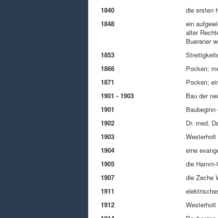
1840
die ersten
1848
ein aufgew
alter Recht
Bueraner we
1853
Streitigkei
1866
Pocken; meh
1871
Pocken; ein
1901 - 1903
Bau der ne
1901
Baubeginn 
1902
Dr. med. De
1903
Westerholt 
1904
eine evange
1905
die Hamm-O
1907
die Zeche W
1911
elektrisch
1912
Westerholt