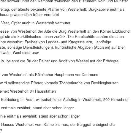
eidet schwer unter den Kämpfen zwischen den Bistümern Köln und Münster
eitag, der älteste bekannte Pfarrer von Westerholt; Burgkapelle erstmals
rbauung wesentlich früher vermutet
 Vest, Opfer auch in Westerholt vermutet
essel von Westerholt der Alte die Burg Westerholt an den Kölner Erzbischof
t sie als kurkölnisches Lehen zurück. Die Erzbischöfe achten die alten
chte weiterhin; Freiheit von Landes- und Kriegssteuern, Landfolge
ste, sonstige Dienstleistungen), kurfürstliche Abgaben (Accisen) auf Bier,
ntwein, Wacholder usw.
 IV. belehnt die Brüder Rainer und Adolf von Wessel mit der Erbvogtei
el von Westerholt als Kölnischer Hauptmann vor Dortmund
wird selbständige Pfarrei; vormals Tochterkirche von Recklinghausen
reiheit Westerholt 34 Hausstätten
 Befriedung im Vest; wirtschaftlicher Aufstieg in Westerholt, 500 Einwohner
 erstmals erwähnt; stand aber schon länger
hle erstmals erwähnt; stand aber schon länger
 Hauses Westerholt vom Katholizismus; der Burggraf enteignet die
er