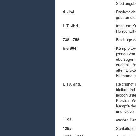
Siedlungsb
4. Jhd.
Rachefeldz
geraten die
i. 7. Jhd.
fasst die K
Herrschaft
738 - 758
Feldzüge d
bis 804
Kämpfe zwi
jedoch von
überzogen 
erlahmt. Re
alten Brukt
Flurname g
i. 10. Jhd.
Reichshof 
bleiben fre
jedoch unte
Klosters W
Kämpfe des
und Kleve. 
1193
werden Herr
1295
Schleifung