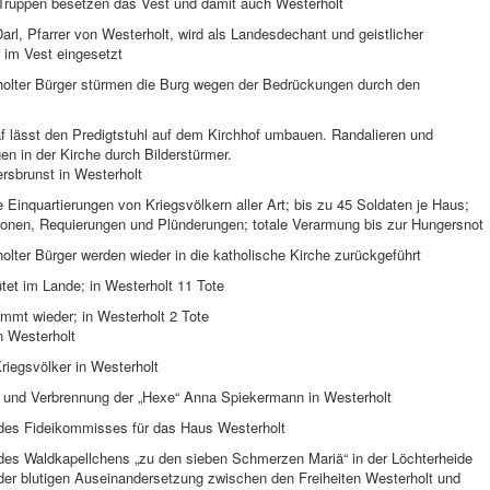
Truppen besetzen das Vest und damit auch Westerholt
arl, Pfarrer von Westerholt, wird als Landesdechant und geistlicher
im Vest eingesetzt
holter Bürger stürmen die Burg wegen der Bedrückungen durch den
f lässt den Predigtstuhl auf dem Kirchhof umbauen. Randalieren und
n in der Kirche durch Bilderstürmer.
rsbrunst in Westerholt
e Einquartierungen von Kriegsvölkern aller Art; bis zu 45 Soldaten je Haus;
tionen, Requierungen und Plünderungen; totale Verarmung bis zur Hungersnot
olter Bürger werden wieder in die katholische Kirche zurückgeführt
tet im Lande; in Westerholt 11 Tote
mmt wieder; in Westerholt 2 Tote
n Westerholt
riegsvölker in Westerholt
g und Verbrennung der „Hexe“ Anna Spiekermann in Westerholt
 des Fideikommisses für das Haus Westerholt
 des Waldkapellchens „zu den sieben Schmerzen Mariä“ in der Löchterheide
der blutigen Auseinandersetzung zwischen den Freiheiten Westerholt und