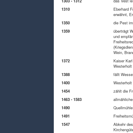
1303 - 1312
das Vest l
1310
Eberhard Fr
erwähnt, E
1350
die Pest im
1359
überträgt W
und empfäng
Freiheitsre
(Kriegsdien
Wein, Bran
1372
Kaiser Karl
Westerholt
1388
fällt Wess
1400
Westerholt 
1454
zählt die F
1463 - 1583
allmähliche
1490
Quellmühle
1491
Freiheitsmü
1547
Abkehr des
Kirchengüt