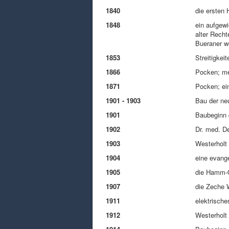
1840
die ersten
1848
ein aufgew
alter Recht
Bueraner we
1853
Streitigkei
1866
Pocken; meh
1871
Pocken; ein
1901 - 1903
Bau der ne
1901
Baubeginn 
1902
Dr. med. De
1903
Westerholt 
1904
eine evange
1905
die Hamm-O
1907
die Zeche W
1911
elektrisch
1912
Westerholt