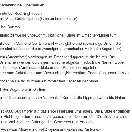
chädelfund bei Oberhausen
nde bei Recklinghausen
bei Marl; Grabbeigaben (Glockenbecherkultur)
 bei Bottrop
hland zeitweise unbewohnt, spärliche Funde im Emscher-/Lipperaum
felder in Marl und Oer-Erkenschwick; glatte und rauwandige Urnen; die
en sind keltischer, die rauwandigen germanischer Herkunft (Sugambrer)
en (Sugambrer) verdrängen im Emscher-/Lipperaum die Kelten. Die
 Ortsnamen werden durch germanische abgelöst, jedoch die Namen Lippe
nd Emscher (Ambiscara) bleiben dem Keltischen angelehnt.
rer sind Ackerbauer und Viehzüchter (Hakenpflug, Räderpflug, eiserne Axt).
brische Reiter stürmen ein römisches Lager an der Maas
ll der Sugambrer in Gallien
nter Drusus dringen von Vetera (bei Xanten) die Lippe aufwärts bis Haltern
sst 4000 Sugambrer auf das linke Rheinufer umsiedeln. Die Brukterer dringen
er Richtung in den Emscher-/ Lipperaum bis Dorsten ein. Die Brukterer sind
 und Viehzüchter; Anfänge des Gewerbes und Handels.
g zwischen Chamaven und Angrivariern gegen die Brukterer,