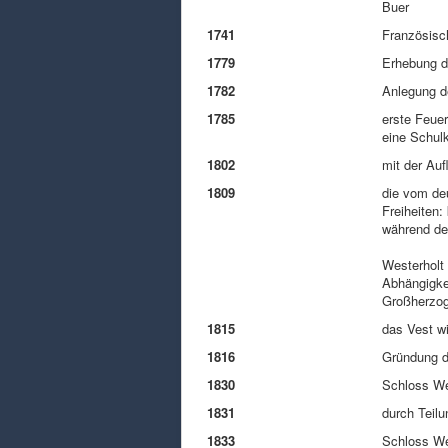
Buer
1741
Französisc
1779
Erhebung d
1782
Anlegung d
1785
erste Feuer
eine Schul
1802
mit der Au
1809
die vom de
Freiheiten:
während des
Westerholt 
Abhängigke
Großherzo
1815
das Vest w
1816
Gründung d
1830
Schloss Wes
1831
durch Teilu
1833
Schloss We