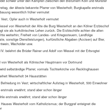
eidet schwer unter den Kämpfen zwischen den Bistümern Köln und Münster
eitag, der älteste bekannte Pfarrer von Westerholt; Burgkapelle erstmals
rbauung wesentlich früher vermutet
 Vest, Opfer auch in Westerholt vermutet
essel von Westerholt der Alte die Burg Westerholt an den Kölner Erzbischof
t sie als kurkölnisches Lehen zurück. Die Erzbischöfe achten die alten
chte weiterhin; Freiheit von Landes- und Kriegssteuern, Landfolge
ste, sonstige Dienstleistungen), kurfürstliche Abgaben (Accisen) auf Bier,
ntwein, Wacholder usw.
 IV. belehnt die Brüder Rainer und Adolf von Wessel mit der Erbvogtei
el von Westerholt als Kölnischer Hauptmann vor Dortmund
wird selbständige Pfarrei; vormals Tochterkirche von Recklinghausen
reiheit Westerholt 34 Hausstätten
 Befriedung im Vest; wirtschaftlicher Aufstieg in Westerholt, 500 Einwohner
 erstmals erwähnt; stand aber schon länger
hle erstmals erwähnt; stand aber schon länger
 Hauses Westerholt vom Katholizismus; der Burggraf enteignet die
er