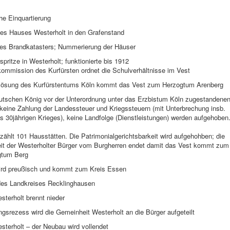
he Einquartierung
es Hauses Westerholt in den Grafenstand
es Brandkatasters; Nummerierung der Häuser
spritze in Westerholt; funktionierte bis 1912
kommission des Kurfürsten ordnet die Schulverhältnisse im Vest
flösung des Kurfürstentums Köln kommt das Vest zum Herzogtum Arenberg
utschen König vor der Unterordnung unter das Erzbistum Köln zugestandene
 keine Zahlung der Landessteuer und Kriegssteuern (mit Unterbrechung insb.
 30jährigen Krieges), keine Landfolge (Dienstleistungen) werden aufgehoben
zählt 101 Hausstätten. Die Patrimonialgerichtsbarkeit wird aufgehohben; die
it der Westerholter Bürger vom Burgherren endet damit das Vest kommt zum
gtum Berg
ird preußisch und kommt zum Kreis Essen
es Landkreises Recklinghausen
terholt brennt nieder
ngsrezess wird die Gemeinheit Westerholt an die Bürger aufgeteilt
sterholt – der Neubau wird vollendet