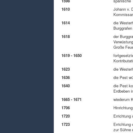
1598
spanische 
1610
Johann v. D
Kommissar 
1614
die Wester
Burggrafen
1618
der Burggra
Verwüstunge
Große Feue
1619 - 1650
fortgesetzt
Kontributa
1623
die Westerh
1636
die Pest wü
1640
die Pest ko
Erdbeben i
1665 - 1671
wiederum K
1706
Hinrichtun
1720
Errichtung
1723
Errichtung
zur Sühne 