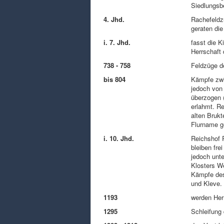
Siedlungsb
4. Jhd.
Rachefeldz
geraten die
i. 7. Jhd.
fasst die K
Herrschaft
738 - 758
Feldzüge d
bis 804
Kämpfe zwi
jedoch von
überzogen 
erlahmt. Re
alten Brukt
Flurname g
i. 10. Jhd.
Reichshof 
bleiben fre
jedoch unte
Klosters W
Kämpfe des
und Kleve. 
1193
werden Herr
1295
Schleifung