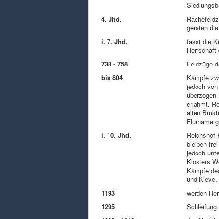
Siedlungsb
4. Jhd.
Rachefeldz
geraten die
i. 7. Jhd.
fasst die K
Herrschaft
738 - 758
Feldzüge d
bis 804
Kämpfe zwi
jedoch von
überzogen 
erlahmt. Re
alten Brukt
Flurname g
i. 10. Jhd.
Reichshof 
bleiben fre
jedoch unte
Klosters W
Kämpfe des
und Kleve. 
1193
werden Herr
1295
Schleifung