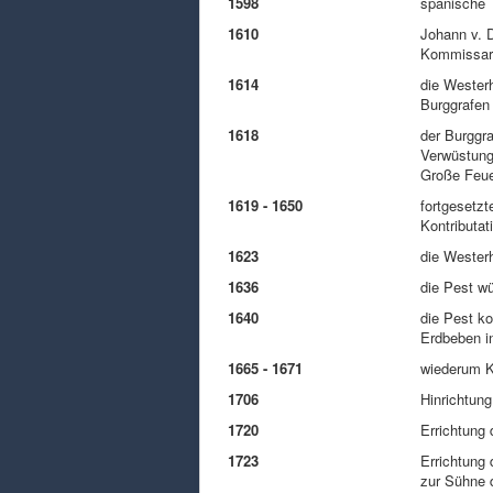
1598
spanische 
1610
Johann v. D
Kommissar 
1614
die Wester
Burggrafen
1618
der Burggra
Verwüstunge
Große Feue
1619 - 1650
fortgesetzt
Kontributa
1623
die Westerh
1636
die Pest wü
1640
die Pest ko
Erdbeben i
1665 - 1671
wiederum K
1706
Hinrichtun
1720
Errichtung
1723
Errichtung
zur Sühne 