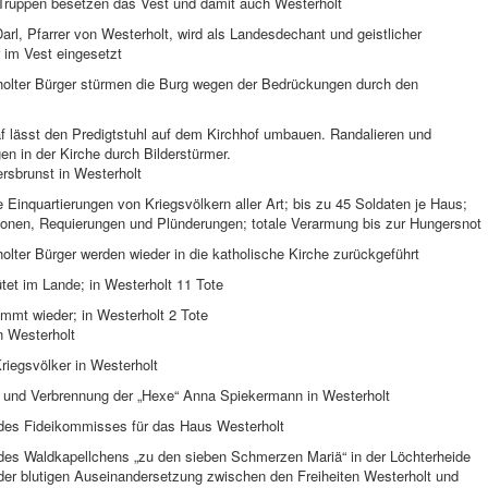
Truppen besetzen das Vest und damit auch Westerholt
arl, Pfarrer von Westerholt, wird als Landesdechant und geistlicher
im Vest eingesetzt
holter Bürger stürmen die Burg wegen der Bedrückungen durch den
f lässt den Predigtstuhl auf dem Kirchhof umbauen. Randalieren und
n in der Kirche durch Bilderstürmer.
rsbrunst in Westerholt
e Einquartierungen von Kriegsvölkern aller Art; bis zu 45 Soldaten je Haus;
tionen, Requierungen und Plünderungen; totale Verarmung bis zur Hungersnot
olter Bürger werden wieder in die katholische Kirche zurückgeführt
tet im Lande; in Westerholt 11 Tote
mmt wieder; in Westerholt 2 Tote
n Westerholt
riegsvölker in Westerholt
g und Verbrennung der „Hexe“ Anna Spiekermann in Westerholt
 des Fideikommisses für das Haus Westerholt
 des Waldkapellchens „zu den sieben Schmerzen Mariä“ in der Löchterheide
der blutigen Auseinandersetzung zwischen den Freiheiten Westerholt und