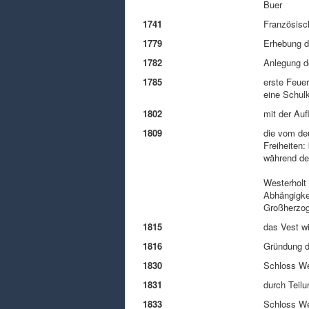
Buer
1741
Französisc
1779
Erhebung d
1782
Anlegung d
1785
erste Feuer
eine Schul
1802
mit der Au
1809
die vom de
Freiheiten:
während des
Westerholt 
Abhängigke
Großherzo
1815
das Vest w
1816
Gründung d
1830
Schloss Wes
1831
durch Teilu
1833
Schloss We