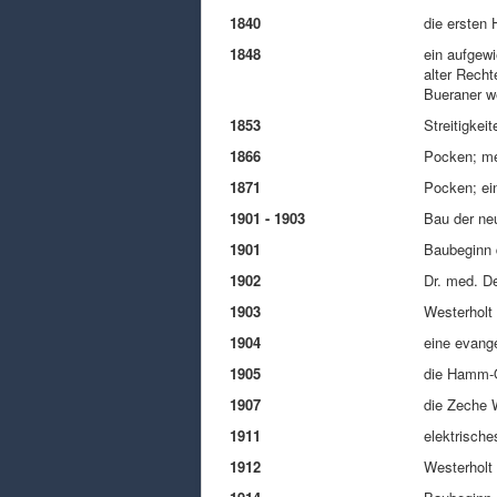
1840
die ersten
1848
ein aufgew
alter Recht
Bueraner we
1853
Streitigkei
1866
Pocken; meh
1871
Pocken; ein
1901 - 1903
Bau der ne
1901
Baubeginn 
1902
Dr. med. De
1903
Westerholt 
1904
eine evange
1905
die Hamm-O
1907
die Zeche W
1911
elektrisch
1912
Westerholt