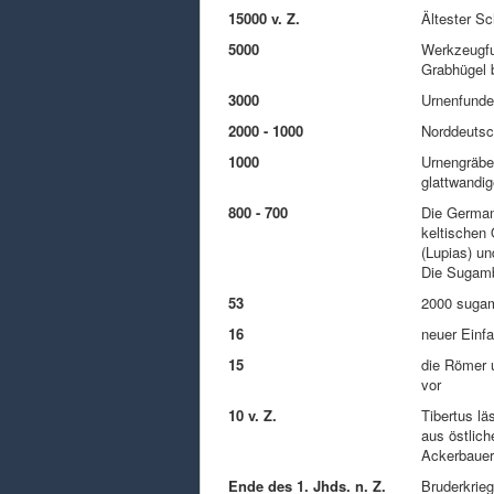
15000 v. Z.
Ältester S
5000
Werkzeugfu
Grabhügel 
3000
Urnenfunde
2000 - 1000
Norddeutsc
1000
Urnengräber
glattwandig
800 - 700
Die German
keltischen
(Lupias) u
Die Sugamb
53
2000 sugam
16
neuer Einfa
15
die Römer u
vor
10 v. Z.
Tibertus lä
aus östlich
Ackerbauer
Ende des 1. Jhds. n. Z.
Bruderkrie