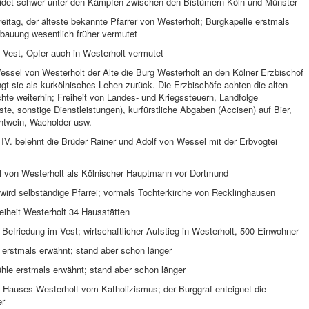
eidet schwer unter den Kämpfen zwischen den Bistümern Köln und Münster
eitag, der älteste bekannte Pfarrer von Westerholt; Burgkapelle erstmals
rbauung wesentlich früher vermutet
 Vest, Opfer auch in Westerholt vermutet
essel von Westerholt der Alte die Burg Westerholt an den Kölner Erzbischof
t sie als kurkölnisches Lehen zurück. Die Erzbischöfe achten die alten
chte weiterhin; Freiheit von Landes- und Kriegssteuern, Landfolge
ste, sonstige Dienstleistungen), kurfürstliche Abgaben (Accisen) auf Bier,
ntwein, Wacholder usw.
 IV. belehnt die Brüder Rainer und Adolf von Wessel mit der Erbvogtei
el von Westerholt als Kölnischer Hauptmann vor Dortmund
wird selbständige Pfarrei; vormals Tochterkirche von Recklinghausen
reiheit Westerholt 34 Hausstätten
 Befriedung im Vest; wirtschaftlicher Aufstieg in Westerholt, 500 Einwohner
 erstmals erwähnt; stand aber schon länger
hle erstmals erwähnt; stand aber schon länger
 Hauses Westerholt vom Katholizismus; der Burggraf enteignet die
er