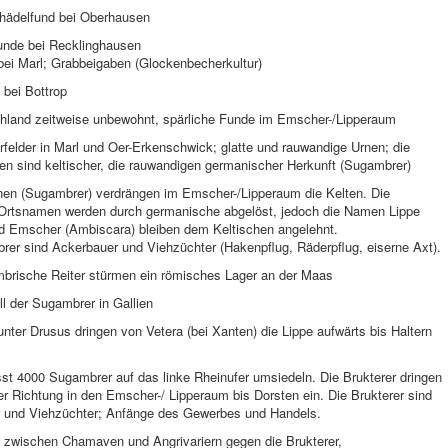
chädelfund bei Oberhausen
nde bei Recklinghausen
bei Marl; Grabbeigaben (Glockenbecherkultur)
 bei Bottrop
hland zeitweise unbewohnt, spärliche Funde im Emscher-/Lipperaum
felder in Marl und Oer-Erkenschwick; glatte und rauwandige Urnen; die
en sind keltischer, die rauwandigen germanischer Herkunft (Sugambrer)
en (Sugambrer) verdrängen im Emscher-/Lipperaum die Kelten. Die
 Ortsnamen werden durch germanische abgelöst, jedoch die Namen Lippe
nd Emscher (Ambiscara) bleiben dem Keltischen angelehnt.
rer sind Ackerbauer und Viehzüchter (Hakenpflug, Räderpflug, eiserne Axt).
brische Reiter stürmen ein römisches Lager an der Maas
ll der Sugambrer in Gallien
nter Drusus dringen von Vetera (bei Xanten) die Lippe aufwärts bis Haltern
sst 4000 Sugambrer auf das linke Rheinufer umsiedeln. Die Brukterer dringen
er Richtung in den Emscher-/ Lipperaum bis Dorsten ein. Die Brukterer sind
 und Viehzüchter; Anfänge des Gewerbes und Handels.
g zwischen Chamaven und Angrivariern gegen die Brukterer,