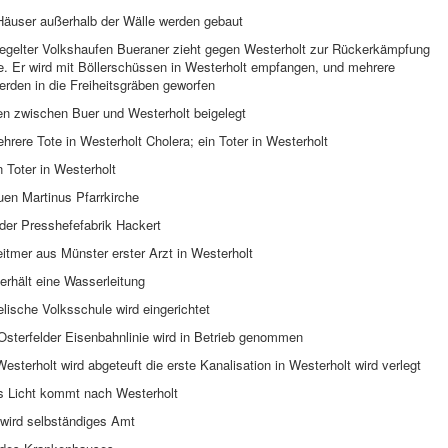
 Häuser außerhalb der Wälle werden gebaut
iegelter Volkshaufen Bueraner zieht gegen Westerholt zur Rückerkämpfung
e. Er wird mit Böllerschüssen in Westerholt empfangen, und mehrere
rden in die Freiheitsgräben geworfen
ten zwischen Buer und Westerholt beigelegt
rere Tote in Westerholt Cholera; ein Toter in Westerholt
 Toter in Westerholt
uen Martinus Pfarrkirche
der Presshefefabrik Hackert
itmer aus Münster erster Arzt in Westerholt
erhält eine Wasserleitung
lische Volksschule wird eingerichtet
sterfelder Eisenbahnlinie wird in Betrieb genommen
esterholt wird abgeteuft die erste Kanalisation in Westerholt wird verlegt
es Licht kommt nach Westerholt
 wird selbständiges Amt