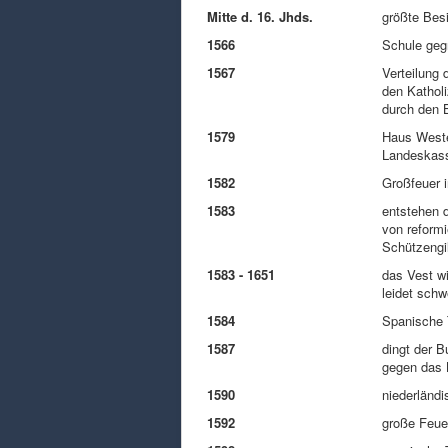
Mitte d. 16. Jhds.
größte Bes
1566
Schule geg
1567
Verteilung 
den Katholi
durch den 
1579
Haus Wester
Landeskas
1582
Großfeuer i
1583
entstehen d
von reformi
Schützengi
1583 - 1651
das Vest wi
leidet sch
1584
Spanische 
1587
dingt der 
gegen das 
1590
niederländ
1592
große Feue