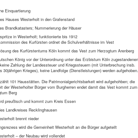
he Einquartierung
es Hauses Westerholt in den Grafenstand
es Brandkatasters; Nummerierung der Häuser
spritze in Westerholt; funktionierte bis 1912
kommission des Kurfürsten ordnet die Schulverhältnisse im Vest
flösung des Kurfürstentums Köln kommt das Vest zum Herzogtum Arenberg
utschen König vor der Unterordnung unter das Erzbistum Köln zugestandene
 keine Zahlung der Landessteuer und Kriegssteuern (mit Unterbrechung insb.
 30jährigen Krieges), keine Landfolge (Dienstleistungen) werden aufgehoben
zählt 101 Hausstätten. Die Patrimonialgerichtsbarkeit wird aufgehohben; die
it der Westerholter Bürger vom Burgherren endet damit das Vest kommt zum
gtum Berg
ird preußisch und kommt zum Kreis Essen
es Landkreises Recklinghausen
terholt brennt nieder
ngsrezess wird die Gemeinheit Westerholt an die Bürger aufgeteilt
sterholt – der Neubau wird vollendet