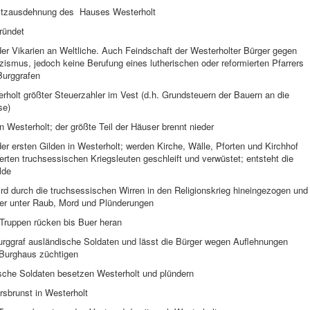
itzausdehnung des Hauses Westerholt
ründet
der Vikarien an Weltliche. Auch Feindschaft der Westerholter Bürger gegen
zismus, jedoch keine Berufung eines lutherischen oder reformierten Pfarrers
Burggrafen
holt größter Steuerzahler im Vest (d.h. Grundsteuern der Bauern an die
se)
n Westerholt; der größte Teil der Häuser brennt nieder
er ersten Gilden in Westerholt; werden Kirche, Wälle, Pforten und Kirchhof
erten truchsessischen Kriegsleuten geschleift und verwüstet; entsteht die
lde
rd durch die truchsessischen Wirren in den Religionskrieg hineingezogen und
wer unter Raub, Mord und Plünderungen
Truppen rücken bis Buer heran
Burggraf ausländische Soldaten und lässt die Bürger wegen Auflehnungen
Burghaus züchtigen
ische Soldaten besetzen Westerholt und plündern
rsbrunst in Westerholt