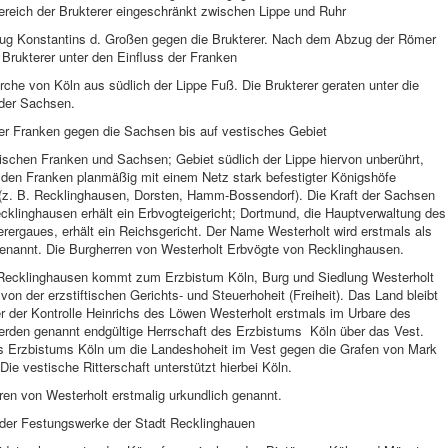
ereich der Brukterer eingeschränkt zwischen Lippe und Ruhr
ug Konstantins d. Großen gegen die Brukterer. Nach dem Abzug der Römer
 Brukterer unter den Einfluss der Franken
irche von Köln aus südlich der Lippe Fuß. Die Brukterer geraten unter die
 der Sachsen.
er Franken gegen die Sachsen bis auf vestisches Gebiet
schen Franken und Sachsen; Gebiet südlich der Lippe hiervon unberührt,
 den Franken planmäßig mit einem Netz stark befestigter Königshöfe
(z. B. Recklinghausen, Dorsten, Hamm-Bossendorf). Die Kraft der Sachsen
cklinghausen erhält ein Erbvogteigericht; Dortmund, die Hauptverwaltung des
erergaues, erhält ein Reichsgericht. Der Name Westerholt wird erstmals als
enannt. Die Burgherren von Westerholt Erbvögte von Recklinghausen.
Recklinghausen kommt zum Erzbistum Köln, Burg und Siedlung Westerholt
i von der erzstiftischen Gerichts- und Steuerhoheit (Freiheit). Das Land bleibt
r der Kontrolle Heinrichs des Löwen Westerholt erstmals im Urbare des
erden genannt endgültige Herrschaft des Erzbistums Köln über das Vest.
 Erzbistums Köln um die Landeshoheit im Vest gegen die Grafen von Mark
Die vestische Ritterschaft unterstützt hierbei Köln.
en von Westerholt erstmalig urkundlich genannt.
 der Festungswerke der Stadt Recklinghauen