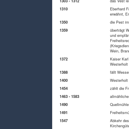
1303 - 1312
das Vest l
1310
Eberhard Fr
erwähnt, E
1350
die Pest im
1359
überträgt W
und empfäng
Freiheitsre
(Kriegsdien
Wein, Bran
1372
Kaiser Karl
Westerholt
1388
fällt Wess
1400
Westerholt 
1454
zählt die F
1463 - 1583
allmähliche
1490
Quellmühle
1491
Freiheitsmü
1547
Abkehr des
Kirchengüt