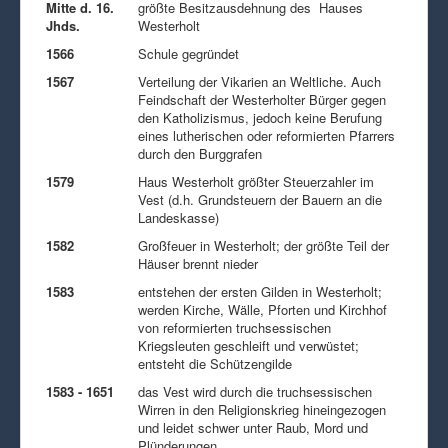
Mitte d. 16.
größte Besitzausdehnung des Hauses
Jhds.
Westerholt
1566
Schule gegründet
1567
Verteilung der Vikarien an Weltliche. Auch
Feindschaft der Westerholter Bürger gegen
den Katholizismus, jedoch keine Berufung
eines lutherischen oder reformierten Pfarrers
durch den Burggrafen
1579
Haus Westerholt größter Steuerzahler im
Vest (d.h. Grundsteuern der Bauern an die
Landeskasse)
1582
Großfeuer in Westerholt; der größte Teil der
Häuser brennt nieder
1583
entstehen der ersten Gilden in Westerholt;
werden Kirche, Wälle, Pforten und Kirchhof
von reformierten truchsessischen
Kriegsleuten geschleift und verwüstet;
entsteht die Schützengilde
1583 - 1651
das Vest wird durch die truchsessischen
Wirren in den Religionskrieg hineingezogen
und leidet schwer unter Raub, Mord und
Plünderungen