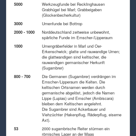
5000
Werkzeugfunde bei Recklinghausen
Grabhügel bei Marl; Grabbeigaben
(Glockenbecherkultur)
3000
Urnenfunde bei Bottrop
2000 - 1000
Norddeutschland zeitweise unbewohnt,
spärliche Funde im Emscher-/Lipperaum
1000
Urnengräberfelder in Marl und Oer-
Erkenschwick; glatte und rauwandige Urnen;
die glattwandigen sind keltischer, die
rauwandigen germanischer Herkunft
(Sugambrer)
800 - 700
Die Germanen (Sugambrer) verdrängen im
Emscher-/Lipperaum die Kelten. Die
keltischen Ortsnamen werden durch
germanische abgelöst, jedoch die Namen
Lippe (Lupias) und Emscher (Ambiscara)
bleiben dem Keltischen angelehnt.
Die Sugambrer sind Ackerbauer und
Viehzüchter (Hakenpflug, Räderpflug, eiserne
Axt).
53
2000 sugambrische Reiter stürmen ein
römisches Lager an der Maas