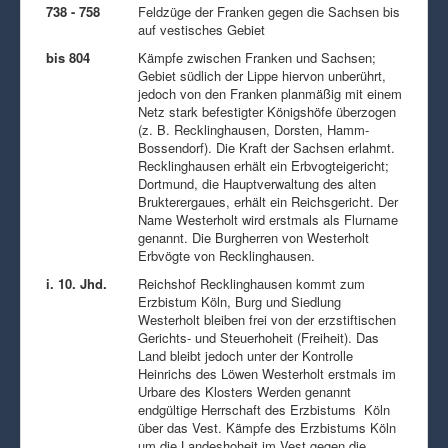
738 - 758
Feldzüge der Franken gegen die Sachsen bis
auf vestisches Gebiet
bis 804
Kämpfe zwischen Franken und Sachsen;
Gebiet südlich der Lippe hiervon unberührt,
jedoch von den Franken planmäßig mit einem
Netz stark befestigter Königshöfe überzogen
(z. B. Recklinghausen, Dorsten, Hamm-
Bossendorf). Die Kraft der Sachsen erlahmt.
Recklinghausen erhält ein Erbvogteigericht;
Dortmund, die Hauptverwaltung des alten
Brukterergaues, erhält ein Reichsgericht. Der
Name Westerholt wird erstmals als Flurname
genannt. Die Burgherren von Westerholt
Erbvögte von Recklinghausen.
i. 10. Jhd.
Reichshof Recklinghausen kommt zum
Erzbistum Köln, Burg und Siedlung
Westerholt bleiben frei von der erzstiftischen
Gerichts- und Steuerhoheit (Freiheit). Das
Land bleibt jedoch unter der Kontrolle
Heinrichs des Löwen Westerholt erstmals im
Urbare des Klosters Werden genannt
endgültige Herrschaft des Erzbistums Köln
über das Vest. Kämpfe des Erzbistums Köln
um die Landeshoheit im Vest gegen die