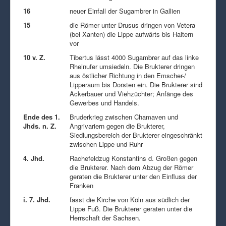
16
neuer Einfall der Sugambrer in Gallien
15
die Römer unter Drusus dringen von Vetera
(bei Xanten) die Lippe aufwärts bis Haltern
vor
10 v. Z.
Tibertus lässt 4000 Sugambrer auf das linke
Rheinufer umsiedeln. Die Brukterer dringen
aus östlicher Richtung in den Emscher-/
Lipperaum bis Dorsten ein. Die Brukterer sind
Ackerbauer und Viehzüchter; Anfänge des
Gewerbes und Handels.
Ende des 1.
Bruderkrieg zwischen Chamaven und
Jhds. n. Z.
Angrivariern gegen die Brukterer,
Siedlungsbereich der Brukterer eingeschränkt
zwischen Lippe und Ruhr
4. Jhd.
Rachefeldzug Konstantins d. Großen gegen
die Brukterer. Nach dem Abzug der Römer
geraten die Brukterer unter den Einfluss der
Franken
i. 7. Jhd.
fasst die Kirche von Köln aus südlich der
Lippe Fuß. Die Brukterer geraten unter die
Herrschaft der Sachsen.