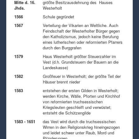
Mitte d. 16.
größte Besitzausdehnung des Hauses
Jhds.
Westerholt
1566
Schule gegründet
1567
Verteilung der Vikarien an Weltliche. Auch
Feindschaft der Westerholter Bürger gegen
den Katholizismus, jedoch keine Berufung
eines lutherischen oder reformierten Pfarrers
durch den Burggrafen
1579
Haus Westerholt größter Steuerzahler im
Vest (d.h. Grundsteuern der Bauern an die
Landeskasse)
1582
Großfeuer in Westerholt; der größte Teil der
Häuser brennt nieder
1583
entstehen der ersten Gilden in Westerholt;
werden Kirche, Wälle, Pforten und Kirchhof
von reformierten truchsessischen
Kriegsleuten geschleift und verwüstet;
entsteht die Schützengilde
1583 - 1651
das Vest wird durch die truchsessischen
Wirren in den Religionskrieg hineingezogen
und leidet schwer unter Raub, Mord und
Plünderungen