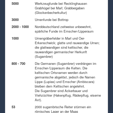
5000
Werkzeugfunde bei Recklinghausen
Grabhügel bei Marl; Grabbeigaben
(Glockenbecherkultur)
3000
Urnenfunde bei Bottrop
2000 - 1000
Norddeutschland zeitweise unbewohnt,
spärliche Funde im Emscher-/Lipperaum
1000
Urnengräberfelder in Marl und Oer-
Erkenschwick; glatte und rauwandige Urnen;
die glattwandigen sind keltischer, die
rauwandigen germanischer Herkunft
(Sugambrer)
800 - 700
Die Germanen (Sugambrer) verdrängen im
Emscher-/Lipperaum die Kelten. Die
keltischen Ortsnamen werden durch
germanische abgelöst, jedoch die Namen
Lippe (Lupias) und Emscher (Ambiscara)
bleiben dem Keltischen angelehnt.
Die Sugambrer sind Ackerbauer und
Viehzüchter (Hakenpflug, Räderpflug, eiserne
Axt).
53
2000 sugambrische Reiter stürmen ein
römisches Lager an der Maas