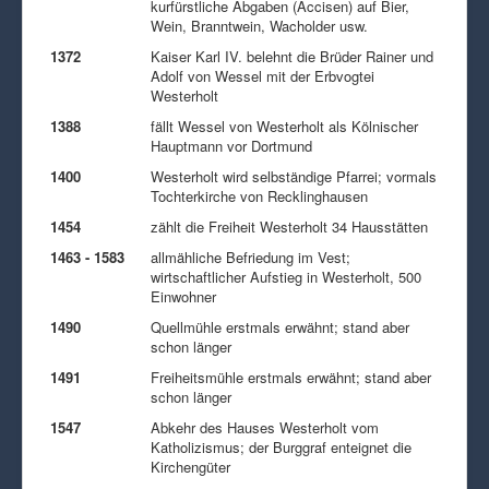
kurfürstliche Abgaben (Accisen) auf Bier,
Wein, Branntwein, Wacholder usw.
1372
Kaiser Karl IV. belehnt die Brüder Rainer und
Adolf von Wessel mit der Erbvogtei
Westerholt
1388
fällt Wessel von Westerholt als Kölnischer
Hauptmann vor Dortmund
1400
Westerholt wird selbständige Pfarrei; vormals
Tochterkirche von Recklinghausen
1454
zählt die Freiheit Westerholt 34 Hausstätten
1463 - 1583
allmähliche Befriedung im Vest;
wirtschaftlicher Aufstieg in Westerholt, 500
Einwohner
1490
Quellmühle erstmals erwähnt; stand aber
schon länger
1491
Freiheitsmühle erstmals erwähnt; stand aber
schon länger
1547
Abkehr des Hauses Westerholt vom
Katholizismus; der Burggraf enteignet die
Kirchengüter