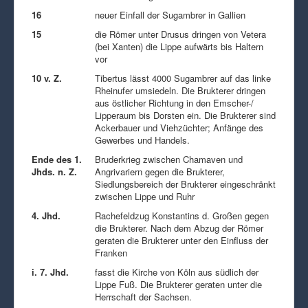
16
neuer Einfall der Sugambrer in Gallien
15
die Römer unter Drusus dringen von Vetera
(bei Xanten) die Lippe aufwärts bis Haltern
vor
10 v. Z.
Tibertus lässt 4000 Sugambrer auf das linke
Rheinufer umsiedeln. Die Brukterer dringen
aus östlicher Richtung in den Emscher-/
Lipperaum bis Dorsten ein. Die Brukterer sind
Ackerbauer und Viehzüchter; Anfänge des
Gewerbes und Handels.
Ende des 1.
Bruderkrieg zwischen Chamaven und
Jhds. n. Z.
Angrivariern gegen die Brukterer,
Siedlungsbereich der Brukterer eingeschränkt
zwischen Lippe und Ruhr
4. Jhd.
Rachefeldzug Konstantins d. Großen gegen
die Brukterer. Nach dem Abzug der Römer
geraten die Brukterer unter den Einfluss der
Franken
i. 7. Jhd.
fasst die Kirche von Köln aus südlich der
Lippe Fuß. Die Brukterer geraten unter die
Herrschaft der Sachsen.