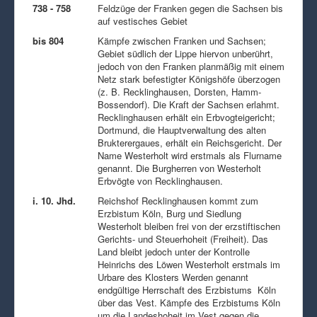
738 - 758
Feldzüge der Franken gegen die Sachsen bis
auf vestisches Gebiet
bis 804
Kämpfe zwischen Franken und Sachsen;
Gebiet südlich der Lippe hiervon unberührt,
jedoch von den Franken planmäßig mit einem
Netz stark befestigter Königshöfe überzogen
(z. B. Recklinghausen, Dorsten, Hamm-
Bossendorf). Die Kraft der Sachsen erlahmt.
Recklinghausen erhält ein Erbvogteigericht;
Dortmund, die Hauptverwaltung des alten
Brukterergaues, erhält ein Reichsgericht. Der
Name Westerholt wird erstmals als Flurname
genannt. Die Burgherren von Westerholt
Erbvögte von Recklinghausen.
i. 10. Jhd.
Reichshof Recklinghausen kommt zum
Erzbistum Köln, Burg und Siedlung
Westerholt bleiben frei von der erzstiftischen
Gerichts- und Steuerhoheit (Freiheit). Das
Land bleibt jedoch unter der Kontrolle
Heinrichs des Löwen Westerholt erstmals im
Urbare des Klosters Werden genannt
endgültige Herrschaft des Erzbistums Köln
über das Vest. Kämpfe des Erzbistums Köln
um die Landeshoheit im Vest gegen die