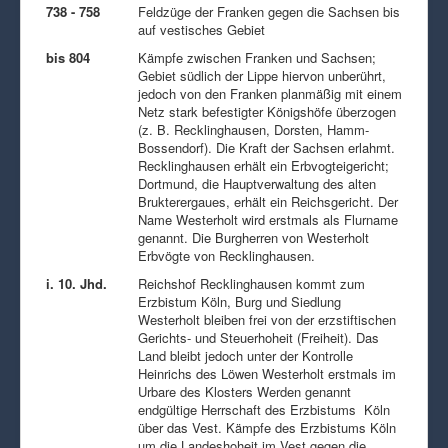
738 - 758
Feldzüge der Franken gegen die Sachsen bis
auf vestisches Gebiet
bis 804
Kämpfe zwischen Franken und Sachsen;
Gebiet südlich der Lippe hiervon unberührt,
jedoch von den Franken planmäßig mit einem
Netz stark befestigter Königshöfe überzogen
(z. B. Recklinghausen, Dorsten, Hamm-
Bossendorf). Die Kraft der Sachsen erlahmt.
Recklinghausen erhält ein Erbvogteigericht;
Dortmund, die Hauptverwaltung des alten
Brukterergaues, erhält ein Reichsgericht. Der
Name Westerholt wird erstmals als Flurname
genannt. Die Burgherren von Westerholt
Erbvögte von Recklinghausen.
i. 10. Jhd.
Reichshof Recklinghausen kommt zum
Erzbistum Köln, Burg und Siedlung
Westerholt bleiben frei von der erzstiftischen
Gerichts- und Steuerhoheit (Freiheit). Das
Land bleibt jedoch unter der Kontrolle
Heinrichs des Löwen Westerholt erstmals im
Urbare des Klosters Werden genannt
endgültige Herrschaft des Erzbistums Köln
über das Vest. Kämpfe des Erzbistums Köln
um die Landeshoheit im Vest gegen die