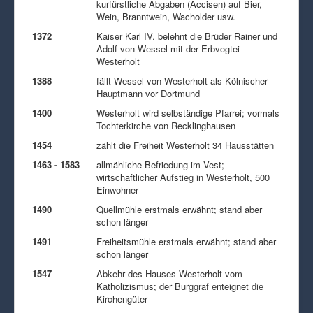
kurfürstliche Abgaben (Accisen) auf Bier,
Wein, Branntwein, Wacholder usw.
1372
Kaiser Karl IV. belehnt die Brüder Rainer und
Adolf von Wessel mit der Erbvogtei
Westerholt
1388
fällt Wessel von Westerholt als Kölnischer
Hauptmann vor Dortmund
1400
Westerholt wird selbständige Pfarrei; vormals
Tochterkirche von Recklinghausen
1454
zählt die Freiheit Westerholt 34 Hausstätten
1463 - 1583
allmähliche Befriedung im Vest;
wirtschaftlicher Aufstieg in Westerholt, 500
Einwohner
1490
Quellmühle erstmals erwähnt; stand aber
schon länger
1491
Freiheitsmühle erstmals erwähnt; stand aber
schon länger
1547
Abkehr des Hauses Westerholt vom
Katholizismus; der Burggraf enteignet die
Kirchengüter