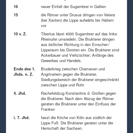
16
neuer Einfall der Sugambrer in Gallien
15
die Römer unter Drusus dringen von Vetera
(bei Xanten) die Lippe aufwärts bis Haltern
vor
10 v. Z.
Tibertus lässt 4000 Sugambrer auf das linke
Rheinufer umsiedeln. Die Brukterer dringen
aus östlicher Richtung in den Emscher-/
Lipperaum bis Dorsten ein. Die Brukterer sind
Ackerbauer und Viehzüchter; Anfänge des
Gewerbes und Handels.
Ende des 1.
Bruderkrieg zwischen Chamaven und
Jhds. n. Z.
Angrivariern gegen die Brukterer,
Siedlungsbereich der Brukterer eingeschränkt
zwischen Lippe und Ruhr
4. Jhd.
Rachefeldzug Konstantins d. Großen gegen
die Brukterer. Nach dem Abzug der Römer
geraten die Brukterer unter den Einfluss der
Franken
i. 7. Jhd.
fasst die Kirche von Köln aus südlich der
Lippe Fuß. Die Brukterer geraten unter die
Herrschaft der Sachsen.