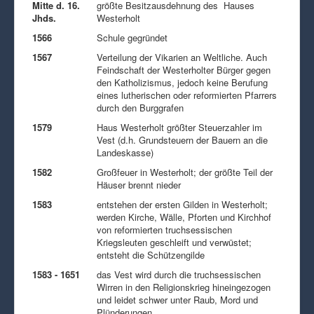
Mitte d. 16.
größte Besitzausdehnung des Hauses
Jhds.
Westerholt
1566
Schule gegründet
1567
Verteilung der Vikarien an Weltliche. Auch
Feindschaft der Westerholter Bürger gegen
den Katholizismus, jedoch keine Berufung
eines lutherischen oder reformierten Pfarrers
durch den Burggrafen
1579
Haus Westerholt größter Steuerzahler im
Vest (d.h. Grundsteuern der Bauern an die
Landeskasse)
1582
Großfeuer in Westerholt; der größte Teil der
Häuser brennt nieder
1583
entstehen der ersten Gilden in Westerholt;
werden Kirche, Wälle, Pforten und Kirchhof
von reformierten truchsessischen
Kriegsleuten geschleift und verwüstet;
entsteht die Schützengilde
1583 - 1651
das Vest wird durch die truchsessischen
Wirren in den Religionskrieg hineingezogen
und leidet schwer unter Raub, Mord und
Plünderungen