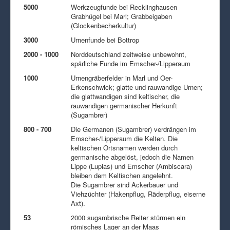
5000
Werkzeugfunde bei Recklinghausen
Grabhügel bei Marl; Grabbeigaben
(Glockenbecherkultur)
3000
Urnenfunde bei Bottrop
2000 - 1000
Norddeutschland zeitweise unbewohnt,
spärliche Funde im Emscher-/Lipperaum
1000
Urnengräberfelder in Marl und Oer-
Erkenschwick; glatte und rauwandige Urnen;
die glattwandigen sind keltischer, die
rauwandigen germanischer Herkunft
(Sugambrer)
800 - 700
Die Germanen (Sugambrer) verdrängen im
Emscher-/Lipperaum die Kelten. Die
keltischen Ortsnamen werden durch
germanische abgelöst, jedoch die Namen
Lippe (Lupias) und Emscher (Ambiscara)
bleiben dem Keltischen angelehnt.
Die Sugambrer sind Ackerbauer und
Viehzüchter (Hakenpflug, Räderpflug, eiserne
Axt).
53
2000 sugambrische Reiter stürmen ein
römisches Lager an der Maas