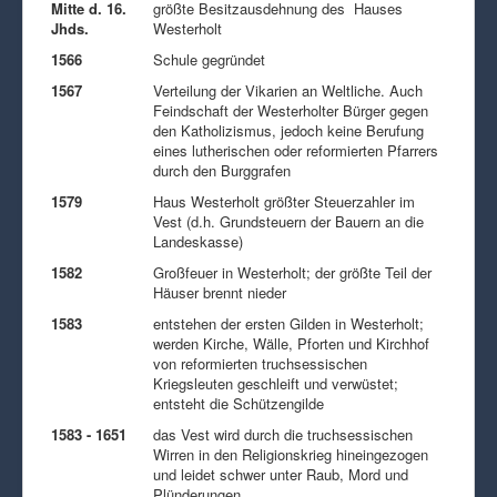
Mitte d. 16.
größte Besitzausdehnung des Hauses
Jhds.
Westerholt
1566
Schule gegründet
1567
Verteilung der Vikarien an Weltliche. Auch
Feindschaft der Westerholter Bürger gegen
den Katholizismus, jedoch keine Berufung
eines lutherischen oder reformierten Pfarrers
durch den Burggrafen
1579
Haus Westerholt größter Steuerzahler im
Vest (d.h. Grundsteuern der Bauern an die
Landeskasse)
1582
Großfeuer in Westerholt; der größte Teil der
Häuser brennt nieder
1583
entstehen der ersten Gilden in Westerholt;
werden Kirche, Wälle, Pforten und Kirchhof
von reformierten truchsessischen
Kriegsleuten geschleift und verwüstet;
entsteht die Schützengilde
1583 - 1651
das Vest wird durch die truchsessischen
Wirren in den Religionskrieg hineingezogen
und leidet schwer unter Raub, Mord und
Plünderungen