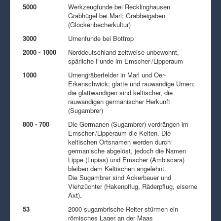
5000
Werkzeugfunde bei Recklinghausen
Grabhügel bei Marl; Grabbeigaben
(Glockenbecherkultur)
3000
Urnenfunde bei Bottrop
2000 - 1000
Norddeutschland zeitweise unbewohnt,
spärliche Funde im Emscher-/Lipperaum
1000
Urnengräberfelder in Marl und Oer-
Erkenschwick; glatte und rauwandige Urnen;
die glattwandigen sind keltischer, die
rauwandigen germanischer Herkunft
(Sugambrer)
800 - 700
Die Germanen (Sugambrer) verdrängen im
Emscher-/Lipperaum die Kelten. Die
keltischen Ortsnamen werden durch
germanische abgelöst, jedoch die Namen
Lippe (Lupias) und Emscher (Ambiscara)
bleiben dem Keltischen angelehnt.
Die Sugambrer sind Ackerbauer und
Viehzüchter (Hakenpflug, Räderpflug, eiserne
Axt).
53
2000 sugambrische Reiter stürmen ein
römisches Lager an der Maas