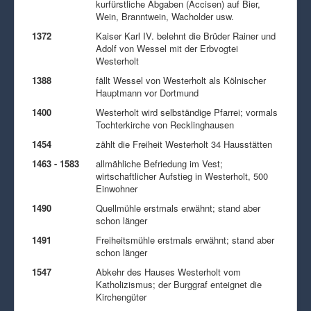
kurfürstliche Abgaben (Accisen) auf Bier,
Wein, Branntwein, Wacholder usw.
1372
Kaiser Karl IV. belehnt die Brüder Rainer und
Adolf von Wessel mit der Erbvogtei
Westerholt
1388
fällt Wessel von Westerholt als Kölnischer
Hauptmann vor Dortmund
1400
Westerholt wird selbständige Pfarrei; vormals
Tochterkirche von Recklinghausen
1454
zählt die Freiheit Westerholt 34 Hausstätten
1463 - 1583
allmähliche Befriedung im Vest;
wirtschaftlicher Aufstieg in Westerholt, 500
Einwohner
1490
Quellmühle erstmals erwähnt; stand aber
schon länger
1491
Freiheitsmühle erstmals erwähnt; stand aber
schon länger
1547
Abkehr des Hauses Westerholt vom
Katholizismus; der Burggraf enteignet die
Kirchengüter