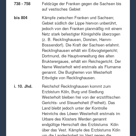
738 - 758
Feldzüge der Franken gegen die Sachsen bis
auf vestisches Gebiet
bis 804
Kämpfe zwischen Franken und Sachsen;
Gebiet südlich der Lippe hiervon unberührt,
jedoch von den Franken planmäßig mit einem
Netz stark befestigter Königshöfe überzogen
(z. B. Recklinghausen, Dorsten, Hamm-
Bossendorf). Die Kraft der Sachsen erlahmt.
Recklinghausen erhält ein Erbvogteigericht;
Dortmund, die Hauptverwaltung des alten
Brukterergaues, erhält ein Reichsgericht. Der
Name Westerholt wird erstmals als Flurname
genannt. Die Burgherren von Westerholt
Erbvögte von Recklinghausen.
i. 10. Jhd.
Reichshof Recklinghausen kommt zum
Erzbistum Köln, Burg und Siedlung
Westerholt bleiben frei von der erzstiftischen
Gerichts- und Steuerhoheit (Freiheit). Das
Land bleibt jedoch unter der Kontrolle
Heinrichs des Löwen Westerholt erstmals im
Urbare des Klosters Werden genannt
endgültige Herrschaft des Erzbistums Köln
über das Vest. Kämpfe des Erzbistums Köln
um die Landeshoheit im Vest gegen die