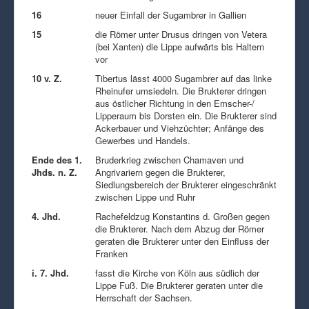
16
neuer Einfall der Sugambrer in Gallien
15
die Römer unter Drusus dringen von Vetera
(bei Xanten) die Lippe aufwärts bis Haltern
vor
10 v. Z.
Tibertus lässt 4000 Sugambrer auf das linke
Rheinufer umsiedeln. Die Brukterer dringen
aus östlicher Richtung in den Emscher-/
Lipperaum bis Dorsten ein. Die Brukterer sind
Ackerbauer und Viehzüchter; Anfänge des
Gewerbes und Handels.
Ende des 1.
Bruderkrieg zwischen Chamaven und
Jhds. n. Z.
Angrivariern gegen die Brukterer,
Siedlungsbereich der Brukterer eingeschränkt
zwischen Lippe und Ruhr
4. Jhd.
Rachefeldzug Konstantins d. Großen gegen
die Brukterer. Nach dem Abzug der Römer
geraten die Brukterer unter den Einfluss der
Franken
i. 7. Jhd.
fasst die Kirche von Köln aus südlich der
Lippe Fuß. Die Brukterer geraten unter die
Herrschaft der Sachsen.