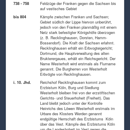
738 - 758
Feldzüge der Franken gegen die Sachsen bis
auf vestisches Gebiet
bis 804
Kämpfe zwischen Franken und Sachsen;
Gebiet südlich der Lippe hiervon unberührt,
jedoch von den Franken planmäßig mit einem
Netz stark befestigter Königshöfe überzogen
(z. B. Recklinghausen, Dorsten, Hamm-
Bossendorf). Die Kraft der Sachsen erlahmt.
Recklinghausen erhält ein Erbvogteigericht;
Dortmund, die Hauptverwaltung des alten
Brukterergaues, erhält ein Reichsgericht. Der
Name Westerholt wird erstmals als Flurname
genannt. Die Burgherren von Westerholt
Erbvögte von Recklinghausen.
i. 10. Jhd.
Reichshof Recklinghausen kommt zum
Erzbistum Köln, Burg und Siedlung
Westerholt bleiben frei von der erzstiftischen
Gerichts- und Steuerhoheit (Freiheit). Das
Land bleibt jedoch unter der Kontrolle
Heinrichs des Löwen Westerholt erstmals im
Urbare des Klosters Werden genannt
endgültige Herrschaft des Erzbistums Köln
über das Vest. Kämpfe des Erzbistums Köln
um die Landeshoheit im Vest gegen die