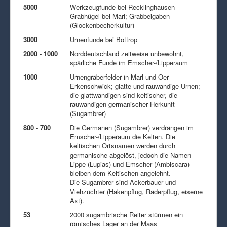
5000
Werkzeugfunde bei Recklinghausen
Grabhügel bei Marl; Grabbeigaben
(Glockenbecherkultur)
3000
Urnenfunde bei Bottrop
2000 - 1000
Norddeutschland zeitweise unbewohnt,
spärliche Funde im Emscher-/Lipperaum
1000
Urnengräberfelder in Marl und Oer-
Erkenschwick; glatte und rauwandige Urnen;
die glattwandigen sind keltischer, die
rauwandigen germanischer Herkunft
(Sugambrer)
800 - 700
Die Germanen (Sugambrer) verdrängen im
Emscher-/Lipperaum die Kelten. Die
keltischen Ortsnamen werden durch
germanische abgelöst, jedoch die Namen
Lippe (Lupias) und Emscher (Ambiscara)
bleiben dem Keltischen angelehnt.
Die Sugambrer sind Ackerbauer und
Viehzüchter (Hakenpflug, Räderpflug, eiserne
Axt).
53
2000 sugambrische Reiter stürmen ein
römisches Lager an der Maas