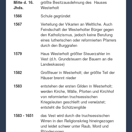
Mitte d. 16.
größte Besitzausdehnung des Hauses
Jhds.
Westerholt
1566
Schule gegründet
1567
Verteilung der Vikarien an Weltliche. Auch
Feindschaft der Westerholter Bürger gegen
den Katholizismus, jedoch keine Berufung
eines lutherischen oder reformierten Pfarrers
durch den Burggrafen
1579
Haus Westerholt größter Steuerzahler im
Vest (d.h. Grundsteuern der Bauern an die
Landeskasse)
1582
Großfeuer in Westerholt; der größte Teil der
Häuser brennt nieder
1583
entstehen der ersten Gilden in Westerholt;
werden Kirche, Wälle, Pforten und Kirchhof
von reformierten truchsessischen
Kriegsleuten geschleift und verwüstet;
entsteht die Schützengilde
1583 - 1651
das Vest wird durch die truchsessischen
Wirren in den Religionskrieg hineingezogen
und leidet schwer unter Raub, Mord und
Plünderungen