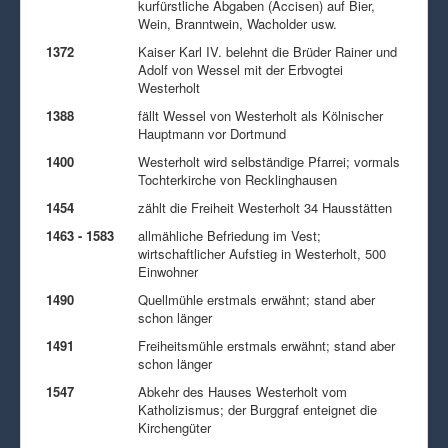
kurfürstliche Abgaben (Accisen) auf Bier,
Wein, Branntwein, Wacholder usw.
1372
Kaiser Karl IV. belehnt die Brüder Rainer und
Adolf von Wessel mit der Erbvogtei
Westerholt
1388
fällt Wessel von Westerholt als Kölnischer
Hauptmann vor Dortmund
1400
Westerholt wird selbständige Pfarrei; vormals
Tochterkirche von Recklinghausen
1454
zählt die Freiheit Westerholt 34 Hausstätten
1463 - 1583
allmähliche Befriedung im Vest;
wirtschaftlicher Aufstieg in Westerholt, 500
Einwohner
1490
Quellmühle erstmals erwähnt; stand aber
schon länger
1491
Freiheitsmühle erstmals erwähnt; stand aber
schon länger
1547
Abkehr des Hauses Westerholt vom
Katholizismus; der Burggraf enteignet die
Kirchengüter