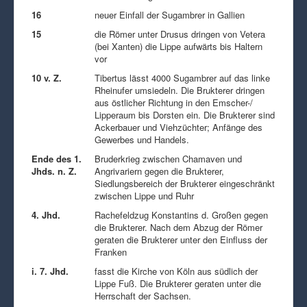
16
neuer Einfall der Sugambrer in Gallien
15
die Römer unter Drusus dringen von Vetera
(bei Xanten) die Lippe aufwärts bis Haltern
vor
10 v. Z.
Tibertus lässt 4000 Sugambrer auf das linke
Rheinufer umsiedeln. Die Brukterer dringen
aus östlicher Richtung in den Emscher-/
Lipperaum bis Dorsten ein. Die Brukterer sind
Ackerbauer und Viehzüchter; Anfänge des
Gewerbes und Handels.
Ende des 1.
Bruderkrieg zwischen Chamaven und
Jhds. n. Z.
Angrivariern gegen die Brukterer,
Siedlungsbereich der Brukterer eingeschränkt
zwischen Lippe und Ruhr
4. Jhd.
Rachefeldzug Konstantins d. Großen gegen
die Brukterer. Nach dem Abzug der Römer
geraten die Brukterer unter den Einfluss der
Franken
i. 7. Jhd.
fasst die Kirche von Köln aus südlich der
Lippe Fuß. Die Brukterer geraten unter die
Herrschaft der Sachsen.