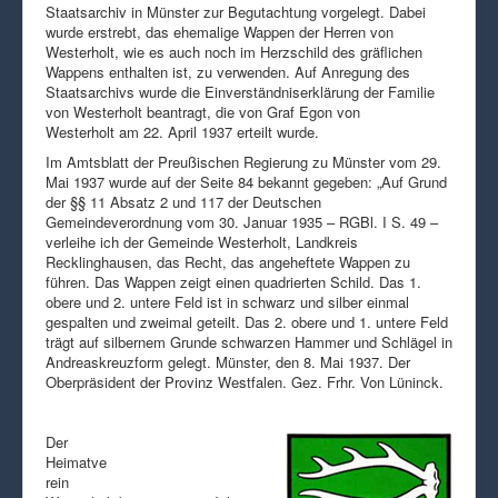
Staatsarchiv in Münster zur Begutachtung vorgelegt. Dabei
wurde erstrebt, das ehemalige Wappen der Herren von
Westerholt, wie es auch noch im Herzschild des gräflichen
Wappens enthalten ist, zu verwenden. Auf Anregung des
Staatsarchivs wurde die Einverständniserklärung der Familie
von Westerholt beantragt, die von Graf Egon von
Westerholt am 22. April 1937 erteilt wurde.
Im Amtsblatt der Preußischen Regierung zu Münster vom 29.
Mai 1937 wurde auf der Seite 84 bekannt gegeben: „Auf Grund
der §§ 11 Absatz 2 und 117 der Deutschen
Gemeindeverordnung vom 30. Januar 1935 – RGBl. I S. 49 –
verleihe ich der Gemeinde Westerholt, Landkreis
Recklinghausen, das Recht, das angeheftete Wappen zu
führen. Das Wappen zeigt einen quadrierten Schild. Das 1.
obere und 2. untere Feld ist in schwarz und silber einmal
gespalten und zweimal geteilt. Das 2. obere und 1. untere Feld
trägt auf silbernem Grunde schwarzen Hammer und Schlägel in
Andreaskreuzform gelegt. Münster, den 8. Mai 1937. Der
Oberpräsident der Provinz Westfalen. Gez. Frhr. Von Lüninck.
Der
Heimatve
rein