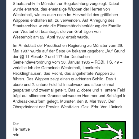
Staatsarchiv in Münster zur Begutachtung vorgelegt. Dabei
wurde erstrebt, das ehemalige Wappen der Herren von
Westerholt, wie es auch noch im Herzschild des gräflichen
Wappens enthalten ist, zu verwenden. Auf Anregung des
Staatsarchivs wurde die Einverständniserklärung der Familie
von Westerholt beantragt, die von Graf Egon von
Westerholt am 22. April 1937 erteilt wurde.
Im Amtsblatt der Preußischen Regierung zu Münster vom 29.
Mai 1937 wurde auf der Seite 84 bekannt gegeben: „Auf Grund
der §§ 11 Absatz 2 und 117 der Deutschen
Gemeindeverordnung vom 30. Januar 1935 – RGBl. I S. 49 –
verleihe ich der Gemeinde Westerholt, Landkreis
Recklinghausen, das Recht, das angeheftete Wappen zu
führen. Das Wappen zeigt einen quadrierten Schild. Das 1.
obere und 2. untere Feld ist in schwarz und silber einmal
gespalten und zweimal geteilt. Das 2. obere und 1. untere Feld
trägt auf silbernem Grunde schwarzen Hammer und Schlägel in
Andreaskreuzform gelegt. Münster, den 8. Mai 1937. Der
Oberpräsident der Provinz Westfalen. Gez. Frhr. Von Lüninck.
Der
Heimatve
rein