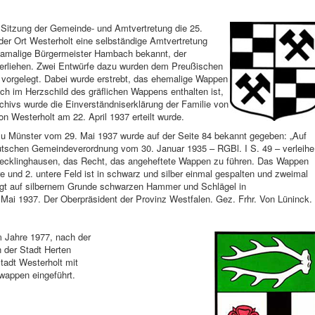
n Sitzung der Gemeinde- und Amtvertretung die 25.
r Ort Westerholt eine selbständige Amtvertretung
damalige Bürgermeister Hambach bekannt, der
erliehen. Zwei Entwürfe dazu wurden dem Preußischen
 vorgelegt. Dabei wurde erstrebt, das ehemalige Wappen
ch im Herzschild des gräflichen Wappens enthalten ist,
hivs wurde die Einverständniserklärung der Familie von
n Westerholt am 22. April 1937 erteilt wurde.
u Münster vom 29. Mai 1937 wurde auf der Seite 84 bekannt gegeben: „Auf
utschen Gemeindeverordnung vom 30. Januar 1935 – RGBl. I S. 49 – verleihe
Recklinghausen, das Recht, das angeheftete Wappen zu führen. Das Wappen
re und 2. untere Feld ist in schwarz und silber einmal gespalten und zweimal
trägt auf silbernem Grunde schwarzen Hammer und Schlägel in
Mai 1937. Der Oberpräsident der Provinz Westfalen. Gez. Frhr. Von Lüninck.
m Jahre 1977, nach der
 der Stadt Herten
tadt Westerholt mit
appen eingeführt.