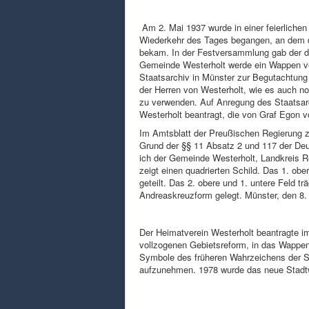
Am 2. Mai 1937 wurde in einer feierliche
Wiederkehr des Tages begangen, an dem de
bekam. In der Festversammlung gab der 
Gemeinde Westerholt werde ein Wappen v
Staatsarchiv in Münster zur Begutachtung
der Herren von Westerholt, wie es auch no
zu verwenden. Auf Anregung des Staatsarc
Westerholt beantragt, die von Graf Egon vo
Im Amtsblatt der Preußischen Regierung z
Grund der §§ 11 Absatz 2 und 117 der De
ich der Gemeinde Westerholt, Landkreis 
zeigt einen quadrierten Schild. Das 1. obe
geteilt. Das 2. obere und 1. untere Feld 
Andreaskreuzform gelegt. Münster, den 8. 
Der Heimatverein Westerholt beantragte i
vollzogenen Gebietsreform, in das Wappen
Symbole des früheren Wahrzeichens der S
aufzunehmen. 1978 wurde das neue Stadtw