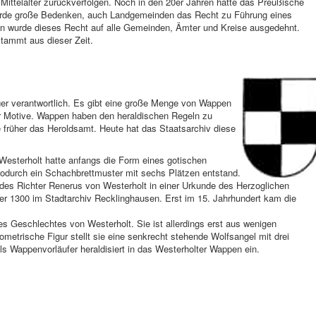
fe Mittelalter zurückverfolgen. Noch in den 20er Jahren hatte das Preußische
rde große Bedenken, auch Landgemeinden das Recht zu Führung eines
en wurde dieses Recht auf alle Gemeinden, Ämter und Kreise ausgedehnt.
tammt aus dieser Zeit.
ger verantwortlich. Es gibt eine große Menge von Wappen
er Motive. Wappen haben den heraldischen Regeln zu
früher das Heroldsamt. Heute hat das Staatsarchiv diese
esterholt hatte anfangs die Form eines gotischen
wodurch ein Schachbrettmuster mit sechs Plätzen entstand.
l des Richter Renerus von Westerholt in einer Urkunde des Herzoglichen
r 1300 im Stadtarchiv Recklinghausen. Erst im 15. Jahrhundert kam die
s Geschlechtes von Westerholt. Sie ist allerdings erst aus wenigen
etrische Figur stellt sie eine senkrecht stehende Wolfsangel mit drei
s Wappenvorläufer heraldisiert in das Westerholter Wappen ein.