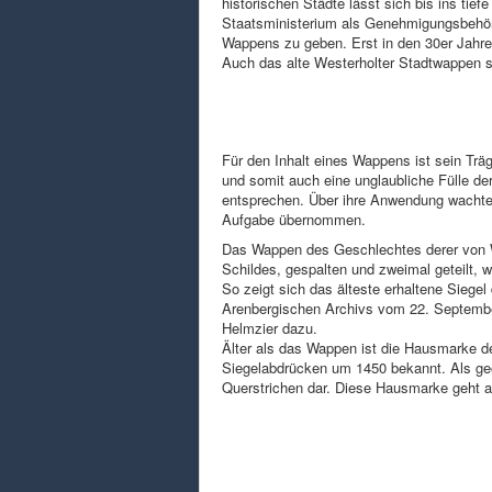
historischen Städte lässt sich bis ins tie
Staatsministerium als Genehmigungsbehö
Wappens zu geben. Erst in den 30er Jahr
Auch das alte Westerholter Stadtwappen s
Für den Inhalt eines Wappens ist sein Trä
und somit auch eine unglaubliche Fülle d
entsprechen. Über ihre Anwendung wachte 
Aufgabe übernommen.
Das Wappen des Geschlechtes derer von W
Schildes, gespalten und zweimal geteilt, 
So zeigt sich das älteste erhaltene Siege
Arenbergischen Archivs vom 22. Septembe
Helmzier dazu.
Älter als das Wappen ist die Hausmarke de
Siegelabdrücken um 1450 bekannt. Als geom
Querstrichen dar. Diese Hausmarke geht al