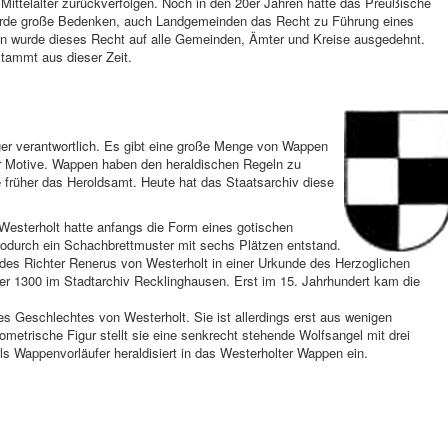
fe Mittelalter zurückverfolgen. Noch in den 20er Jahren hatte das Preußische
rde große Bedenken, auch Landgemeinden das Recht zu Führung eines
en wurde dieses Recht auf alle Gemeinden, Ämter und Kreise ausgedehnt.
tammt aus dieser Zeit.
ger verantwortlich. Es gibt eine große Menge von Wappen
er Motive. Wappen haben den heraldischen Regeln zu
früher das Heroldsamt. Heute hat das Staatsarchiv diese
esterholt hatte anfangs die Form eines gotischen
wodurch ein Schachbrettmuster mit sechs Plätzen entstand.
l des Richter Renerus von Westerholt in einer Urkunde des Herzoglichen
r 1300 im Stadtarchiv Recklinghausen. Erst im 15. Jahrhundert kam die
s Geschlechtes von Westerholt. Sie ist allerdings erst aus wenigen
etrische Figur stellt sie eine senkrecht stehende Wolfsangel mit drei
s Wappenvorläufer heraldisiert in das Westerholter Wappen ein.