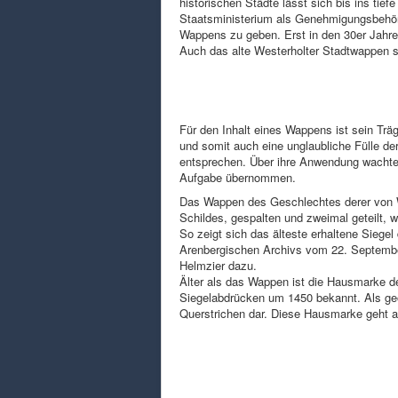
historischen Städte lässt sich bis ins tie
Staatsministerium als Genehmigungsbehö
Wappens zu geben. Erst in den 30er Jahr
Auch das alte Westerholter Stadtwappen s
Für den Inhalt eines Wappens ist sein Trä
und somit auch eine unglaubliche Fülle d
entsprechen. Über ihre Anwendung wachte 
Aufgabe übernommen.
Das Wappen des Geschlechtes derer von W
Schildes, gespalten und zweimal geteilt, 
So zeigt sich das älteste erhaltene Siege
Arenbergischen Archivs vom 22. Septembe
Helmzier dazu.
Älter als das Wappen ist die Hausmarke de
Siegelabdrücken um 1450 bekannt. Als geom
Querstrichen dar. Diese Hausmarke geht al