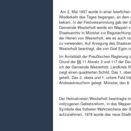
Am 2. Mai 1937 wurde in einer feierliche
Wiederkehr des Tages begangen, an dem de
bekam. In der Festversammlung gab der 
Gemeinde Westerholt werde ein Wappen v
Staatsarchiv in Münster zur Begutachtung
der Herren von Westerholt, wie es auch no
zu verwenden. Auf Anregung des Staatsarc
Westerholt beantragt, die von Graf Egon vo
Im Amtsblatt der Preußischen Regierung z
Grund der §§ 11 Absatz 2 und 117 der De
ich der Gemeinde Westerholt, Landkreis 
zeigt einen quadrierten Schild. Das 1. obe
geteilt. Das 2. obere und 1. untere Feld 
Andreaskreuzform gelegt. Münster, den 8. 
Der Heimatverein Westerholt beantragte i
vollzogenen Gebietsreform, in das Wappen
Symbole des früheren Wahrzeichens der S
aufzunehmen. 1978 wurde das neue Stadtw