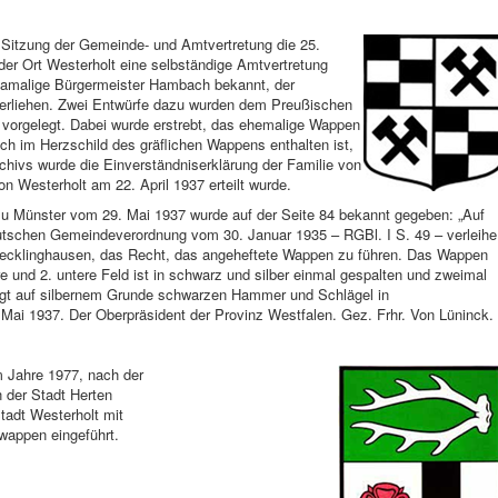
n Sitzung der Gemeinde- und Amtvertretung die 25.
r Ort Westerholt eine selbständige Amtvertretung
damalige Bürgermeister Hambach bekannt, der
erliehen. Zwei Entwürfe dazu wurden dem Preußischen
 vorgelegt. Dabei wurde erstrebt, das ehemalige Wappen
ch im Herzschild des gräflichen Wappens enthalten ist,
hivs wurde die Einverständniserklärung der Familie von
n Westerholt am 22. April 1937 erteilt wurde.
u Münster vom 29. Mai 1937 wurde auf der Seite 84 bekannt gegeben: „Auf
utschen Gemeindeverordnung vom 30. Januar 1935 – RGBl. I S. 49 – verleihe
Recklinghausen, das Recht, das angeheftete Wappen zu führen. Das Wappen
re und 2. untere Feld ist in schwarz und silber einmal gespalten und zweimal
trägt auf silbernem Grunde schwarzen Hammer und Schlägel in
Mai 1937. Der Oberpräsident der Provinz Westfalen. Gez. Frhr. Von Lüninck.
m Jahre 1977, nach der
 der Stadt Herten
tadt Westerholt mit
appen eingeführt.