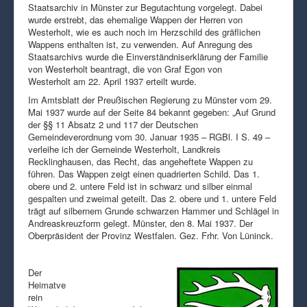
Staatsarchiv in Münster zur Begutachtung vorgelegt. Dabei
wurde erstrebt, das ehemalige Wappen der Herren von
Westerholt, wie es auch noch im Herzschild des gräflichen
Wappens enthalten ist, zu verwenden. Auf Anregung des
Staatsarchivs wurde die Einverständniserklärung der Familie
von Westerholt beantragt, die von Graf Egon von
Westerholt am 22. April 1937 erteilt wurde.
Im Amtsblatt der Preußischen Regierung zu Münster vom 29.
Mai 1937 wurde auf der Seite 84 bekannt gegeben: „Auf Grund
der §§ 11 Absatz 2 und 117 der Deutschen
Gemeindeverordnung vom 30. Januar 1935 – RGBl. I S. 49 –
verleihe ich der Gemeinde Westerholt, Landkreis
Recklinghausen, das Recht, das angeheftete Wappen zu
führen. Das Wappen zeigt einen quadrierten Schild. Das 1.
obere und 2. untere Feld ist in schwarz und silber einmal
gespalten und zweimal geteilt. Das 2. obere und 1. untere Feld
trägt auf silbernem Grunde schwarzen Hammer und Schlägel in
Andreaskreuzform gelegt. Münster, den 8. Mai 1937. Der
Oberpräsident der Provinz Westfalen. Gez. Frhr. Von Lüninck.
Der
Heimatve
rein