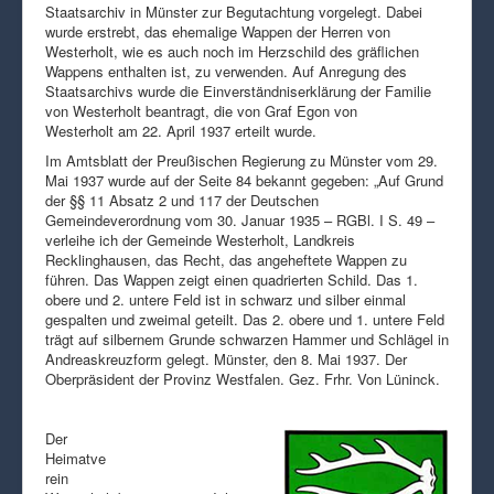
Staatsarchiv in Münster zur Begutachtung vorgelegt. Dabei
wurde erstrebt, das ehemalige Wappen der Herren von
Westerholt, wie es auch noch im Herzschild des gräflichen
Wappens enthalten ist, zu verwenden. Auf Anregung des
Staatsarchivs wurde die Einverständniserklärung der Familie
von Westerholt beantragt, die von Graf Egon von
Westerholt am 22. April 1937 erteilt wurde.
Im Amtsblatt der Preußischen Regierung zu Münster vom 29.
Mai 1937 wurde auf der Seite 84 bekannt gegeben: „Auf Grund
der §§ 11 Absatz 2 und 117 der Deutschen
Gemeindeverordnung vom 30. Januar 1935 – RGBl. I S. 49 –
verleihe ich der Gemeinde Westerholt, Landkreis
Recklinghausen, das Recht, das angeheftete Wappen zu
führen. Das Wappen zeigt einen quadrierten Schild. Das 1.
obere und 2. untere Feld ist in schwarz und silber einmal
gespalten und zweimal geteilt. Das 2. obere und 1. untere Feld
trägt auf silbernem Grunde schwarzen Hammer und Schlägel in
Andreaskreuzform gelegt. Münster, den 8. Mai 1937. Der
Oberpräsident der Provinz Westfalen. Gez. Frhr. Von Lüninck.
Der
Heimatve
rein