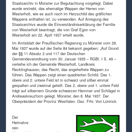
Staatsarchiv in Münster zur Begutachtung vorgelegt. Dabei
wurde erstrebt, das ehemalige Wappen der Herren von
Westerholt, wie es auch noch im Herzschild des gräflichen
Wappens enthalten ist, zu verwenden. Auf Anregung des
Staatsarchivs wurde die Einverständniserklärung der Familie
von Westerholt beantragt, die von Graf Egon von
Westerholt am 22. April 1937 erteilt wurde.
Im Amtsblatt der Preußischen Regierung zu Münster vom 29.
Mai 1937 wurde auf der Seite 84 bekannt gegeben: „Auf Grund
der §§ 11 Absatz 2 und 117 der Deutschen
Gemeindeverordnung vom 30. Januar 1935 – RGBl. I S. 49 –
verleihe ich der Gemeinde Westerholt, Landkreis
Recklinghausen, das Recht, das angeheftete Wappen zu
führen. Das Wappen zeigt einen quadrierten Schild. Das 1.
obere und 2. untere Feld ist in schwarz und silber einmal
gespalten und zweimal geteilt. Das 2. obere und 1. untere Feld
trägt auf silbernem Grunde schwarzen Hammer und Schlägel in
Andreaskreuzform gelegt. Münster, den 8. Mai 1937. Der
Oberpräsident der Provinz Westfalen. Gez. Frhr. Von Lüninck.
Der
Heimatve
rein