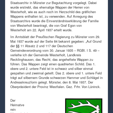
Staatsarchiv in Münster zur Begutachtung vorgelegt. Dabei
wurde erstrebt, das ehemalige Wappen der Herren von
Westerholt, wie es auch noch im Herzschild des gräflichen
Wappens enthalten ist, zu verwenden. Auf Anregung des
Staatsarchivs wurde die Einverständniserklärung der Familie
von Westerholt beantragt, die von Graf Egon von
Westerholt am 22. April 1937 erteilt wurde.
Im Amtsblatt der Preußischen Regierung zu Münster vom 29.
Mai 1937 wurde auf der Seite 84 bekannt gegeben: „Auf Grund
der §§ 11 Absatz 2 und 117 der Deutschen
Gemeindeverordnung vom 30. Januar 1935 – RGBl. I S. 49 –
verleihe ich der Gemeinde Westerholt, Landkreis
Recklinghausen, das Recht, das angeheftete Wappen zu
führen. Das Wappen zeigt einen quadrierten Schild. Das 1.
obere und 2. untere Feld ist in schwarz und silber einmal
gespalten und zweimal geteilt. Das 2. obere und 1. untere Feld
trägt auf silbernem Grunde schwarzen Hammer und Schlägel in
Andreaskreuzform gelegt. Münster, den 8. Mai 1937. Der
Oberpräsident der Provinz Westfalen. Gez. Frhr. Von Lüninck.
Der
Heimatve
rein