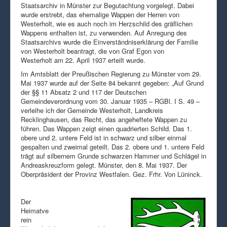
Staatsarchiv in Münster zur Begutachtung vorgelegt. Dabei
wurde erstrebt, das ehemalige Wappen der Herren von
Westerholt, wie es auch noch im Herzschild des gräflichen
Wappens enthalten ist, zu verwenden. Auf Anregung des
Staatsarchivs wurde die Einverständniserklärung der Familie
von Westerholt beantragt, die von Graf Egon von
Westerholt am 22. April 1937 erteilt wurde.
Im Amtsblatt der Preußischen Regierung zu Münster vom 29.
Mai 1937 wurde auf der Seite 84 bekannt gegeben: „Auf Grund
der §§ 11 Absatz 2 und 117 der Deutschen
Gemeindeverordnung vom 30. Januar 1935 – RGBl. I S. 49 –
verleihe ich der Gemeinde Westerholt, Landkreis
Recklinghausen, das Recht, das angeheftete Wappen zu
führen. Das Wappen zeigt einen quadrierten Schild. Das 1.
obere und 2. untere Feld ist in schwarz und silber einmal
gespalten und zweimal geteilt. Das 2. obere und 1. untere Feld
trägt auf silbernem Grunde schwarzen Hammer und Schlägel in
Andreaskreuzform gelegt. Münster, den 8. Mai 1937. Der
Oberpräsident der Provinz Westfalen. Gez. Frhr. Von Lüninck.
Der
Heimatve
rein