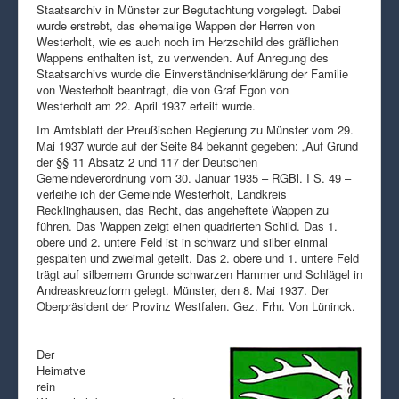
Staatsarchiv in Münster zur Begutachtung vorgelegt. Dabei
wurde erstrebt, das ehemalige Wappen der Herren von
Westerholt, wie es auch noch im Herzschild des gräflichen
Wappens enthalten ist, zu verwenden. Auf Anregung des
Staatsarchivs wurde die Einverständniserklärung der Familie
von Westerholt beantragt, die von Graf Egon von
Westerholt am 22. April 1937 erteilt wurde.
Im Amtsblatt der Preußischen Regierung zu Münster vom 29.
Mai 1937 wurde auf der Seite 84 bekannt gegeben: „Auf Grund
der §§ 11 Absatz 2 und 117 der Deutschen
Gemeindeverordnung vom 30. Januar 1935 – RGBl. I S. 49 –
verleihe ich der Gemeinde Westerholt, Landkreis
Recklinghausen, das Recht, das angeheftete Wappen zu
führen. Das Wappen zeigt einen quadrierten Schild. Das 1.
obere und 2. untere Feld ist in schwarz und silber einmal
gespalten und zweimal geteilt. Das 2. obere und 1. untere Feld
trägt auf silbernem Grunde schwarzen Hammer und Schlägel in
Andreaskreuzform gelegt. Münster, den 8. Mai 1937. Der
Oberpräsident der Provinz Westfalen. Gez. Frhr. Von Lüninck.
Der
Heimatve
rein