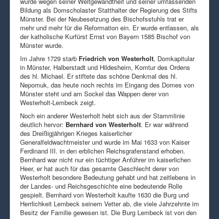
wurde wegen seiner Weltgewandtheit und seiner umfassenden
Bildung als Domscholaster Statthalter der Regierung des Stifts
Münster. Bei der Neubesetzung des Bischofsstuhls trat er
mehr und mehr für die Reformation ein. Er wurde entlassen, als
der katholische Kurfürst Ernst von Bayern 1585 Bischof von
Münster wurde.
Im Jahre 1729 starb
Friedrich von Westerholt
, Domkapitular
in Münster, Halberstadt und Hildesheim, Komtur des Ordens
des hl. Michael. Er stiftete das schöne Denkmal des hl.
Nepomuk, das heute noch rechts im Eingang des Domes von
Münster steht und am Sockel das Wappen derer von
Westerholt-Lembeck zeigt.
Noch ein anderer Westerholt hebt sich aus der Stammlinie
deutlich hervor:
Bernhard von Westerholt
. Er war während
des Dreißigjährigen Krieges kaiserlicher
Generalfeldwachtmeister und wurde im Mai 1633 von Kaiser
Ferdinand III. in den erblichen Reichsgrafenstand erhoben.
Bernhard war nicht nur ein tüchtiger Anführer im kaiserlichen
Heer, er hat auch für das gesamte Geschlecht derer von
Westerholt besondere Bedeutung gehabt und hat zeitlebens in
der Landes- und Reichsgeschichte eine bedeutende Rolle
gespielt. Bernhard von Westerholt kaufte 1630 die Burg und
Herrlichkeit Lembeck seinem Vetter ab, die viele Jahrzehnte im
Besitz der Familie gewesen ist. Die Burg Lembeck ist von den