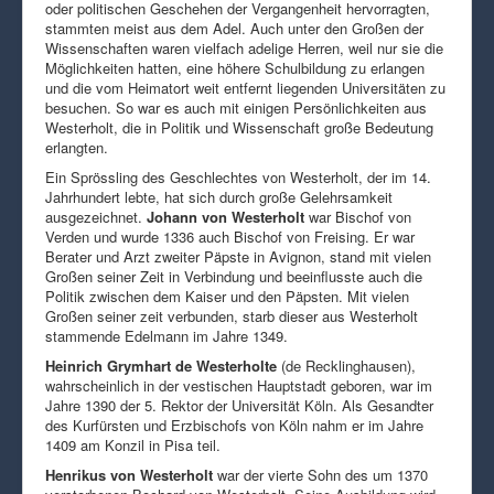
oder politischen Geschehen der Vergangenheit hervorragten,
stammten meist aus dem Adel. Auch unter den Großen der
Wissenschaften waren vielfach adelige Herren, weil nur sie die
Möglichkeiten hatten, eine höhere Schulbildung zu erlangen
und die vom Heimatort weit entfernt liegenden Universitäten zu
besuchen. So war es auch mit einigen Persönlichkeiten aus
Westerholt, die in Politik und Wissenschaft große Bedeutung
erlangten.
Ein Sprössling des Geschlechtes von Westerholt, der im 14.
Jahrhundert lebte, hat sich durch große Gelehrsamkeit
ausgezeichnet.
Johann von Westerholt
war Bischof von
Verden und wurde 1336 auch Bischof von Freising. Er war
Berater und Arzt zweiter Päpste in Avignon, stand mit vielen
Großen seiner Zeit in Verbindung und beeinflusste auch die
Politik zwischen dem Kaiser und den Päpsten. Mit vielen
Großen seiner zeit verbunden, starb dieser aus Westerholt
stammende Edelmann im Jahre 1349.
Heinrich Grymhart de Westerholte
(de Recklinghausen),
wahrscheinlich in der vestischen Hauptstadt geboren, war im
Jahre 1390 der 5. Rektor der Universität Köln. Als Gesandter
des Kurfürsten und Erzbischofs von Köln nahm er im Jahre
1409 am Konzil in Pisa teil.
Henrikus von Westerholt
war der vierte Sohn des um 1370