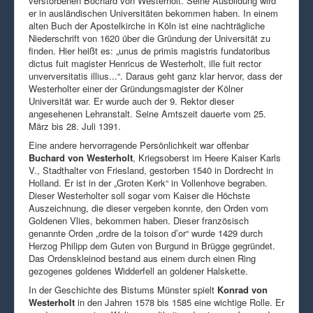
verstorbenen Bochard von Westerholt. Seine Ausbildung wird
er in ausländischen Universitäten bekommen haben. In einem
alten Buch der Apostelkirche in Köln ist eine nachträgliche
Niederschrift von 1620 über die Gründung der Universität zu
finden. Hier heißt es: „unus de primis magistris fundatoribus
dictus fuit magister Henricus de Westerholt, ille fuit rector
unverversitatis illius...“. Daraus geht ganz klar hervor, dass der
Westerholter einer der Gründungsmagister der Kölner
Universität war. Er wurde auch der 9. Rektor dieser
angesehenen Lehranstalt. Seine Amtszeit dauerte vom 25.
März bis 28. Juli 1391.
Eine andere hervorragende Persönlichkeit war offenbar
Buchard von Westerholt
, Kriegsoberst im Heere Kaiser Karls
V., Stadthalter von Friesland, gestorben 1540 in Dordrecht in
Holland. Er ist in der „Groten Kerk“ in Vollenhove begraben.
Dieser Westerholter soll sogar vom Kaiser die Höchste
Auszeichnung, die dieser vergeben konnte, den Orden vom
Goldenen Vlies, bekommen haben. Dieser französisch
genannte Orden „ordre de la toison d’or“ wurde 1429 durch
Herzog Philipp dem Guten von Burgund in Brügge gegründet.
Das Ordenskleinod bestand aus einem durch einen Ring
gezogenes goldenes Widderfell an goldener Halskette.
In der Geschichte des Bistums Münster spielt
Konrad von
Westerholt
in den Jahren 1578 bis 1585 eine wichtige Rolle. Er