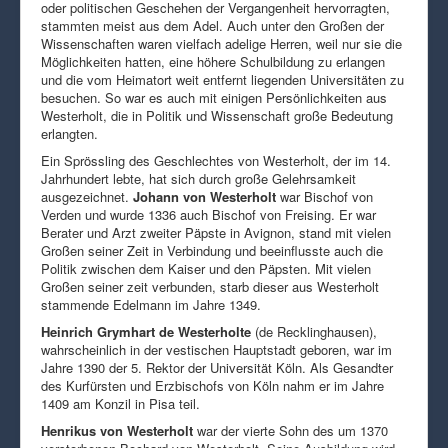
oder politischen Geschehen der Vergangenheit hervorragten,
stammten meist aus dem Adel. Auch unter den Großen der
Wissenschaften waren vielfach adelige Herren, weil nur sie die
Möglichkeiten hatten, eine höhere Schulbildung zu erlangen
und die vom Heimatort weit entfernt liegenden Universitäten zu
besuchen. So war es auch mit einigen Persönlichkeiten aus
Westerholt, die in Politik und Wissenschaft große Bedeutung
erlangten.
Ein Sprössling des Geschlechtes von Westerholt, der im 14.
Jahrhundert lebte, hat sich durch große Gelehrsamkeit
ausgezeichnet.
Johann von Westerholt
war Bischof von
Verden und wurde 1336 auch Bischof von Freising. Er war
Berater und Arzt zweiter Päpste in Avignon, stand mit vielen
Großen seiner Zeit in Verbindung und beeinflusste auch die
Politik zwischen dem Kaiser und den Päpsten. Mit vielen
Großen seiner zeit verbunden, starb dieser aus Westerholt
stammende Edelmann im Jahre 1349.
Heinrich Grymhart de Westerholte
(de Recklinghausen),
wahrscheinlich in der vestischen Hauptstadt geboren, war im
Jahre 1390 der 5. Rektor der Universität Köln. Als Gesandter
des Kurfürsten und Erzbischofs von Köln nahm er im Jahre
1409 am Konzil in Pisa teil.
Henrikus von Westerholt
war der vierte Sohn des um 1370