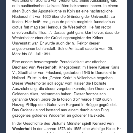
verstorbenen Bochard von Westerholt. Seine Ausbildung wird
er in ausländischen Universitäten bekommen haben. In einem
alten Buch der Apostelkirche in Köln ist eine nachträgliche
Niederschrift von 1620 über die Gründung der Universität zu
finden. Hier heißt es: „unus de primis magistris fundatoribus
dictus fuit magister Henricus de Westerholt, ille fuit rector
unverversitatis illius...“. Daraus geht ganz klar hervor, dass der
Westerholter einer der Gründungsmagister der Kölner
Universität war. Er wurde auch der 9. Rektor dieser
angesehenen Lehranstalt. Seine Amtszeit dauerte vom 25.
März bis 28. Juli 1391.
Eine andere hervorragende Persönlichkeit war offenbar
Buchard von Westerholt
, Kriegsoberst im Heere Kaiser Karls
V., Stadthalter von Friesland, gestorben 1540 in Dordrecht in
Holland. Er ist in der „Groten Kerk“ in Vollenhove begraben.
Dieser Westerholter soll sogar vom Kaiser die Höchste
Auszeichnung, die dieser vergeben konnte, den Orden vom
Goldenen Vlies, bekommen haben. Dieser französisch
genannte Orden „ordre de la toison d’or“ wurde 1429 durch
Herzog Philipp dem Guten von Burgund in Brügge gegründet.
Das Ordenskleinod bestand aus einem durch einen Ring
gezogenes goldenes Widderfell an goldener Halskette.
In der Geschichte des Bistums Münster spielt
Konrad von
Westerholt
in den Jahren 1578 bis 1585 eine wichtige Rolle. Er