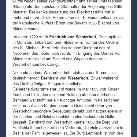
wurde wegen seiner Weltgewandtheit und seiner umfassenden
Bildung als Domscholaster Statthalter der Regierung des Stifts
Münster. Bei der Neubesetzung des Bischofsstuhls trat er
mehr und mehr für die Reformation ein. Er wurde entlassen, als
der katholische Kurfürst Ernst von Bayern 1585 Bischof von
Münster wurde.
Im Jahre 1729 starb
Friedrich von Westerholt
, Domkapitular
in Münster, Halberstadt und Hildesheim, Komtur des Ordens
des hl. Michael. Er stiftete das schöne Denkmal des hl.
Nepomuk, das heute noch rechts im Eingang des Domes von
Münster steht und am Sockel das Wappen derer von
Westerholt-Lembeck zeigt.
Noch ein anderer Westerholt hebt sich aus der Stammlinie
deutlich hervor:
Bernhard von Westerholt
. Er war während
des Dreißigjährigen Krieges kaiserlicher
Generalfeldwachtmeister und wurde im Mai 1633 von Kaiser
Ferdinand III. in den erblichen Reichsgrafenstand erhoben.
Bernhard war nicht nur ein tüchtiger Anführer im kaiserlichen
Heer, er hat auch für das gesamte Geschlecht derer von
Westerholt besondere Bedeutung gehabt und hat zeitlebens in
der Landes- und Reichsgeschichte eine bedeutende Rolle
gespielt. Bernhard von Westerholt kaufte 1630 die Burg und
Herrlichkeit Lembeck seinem Vetter ab, die viele Jahrzehnte im
Besitz der Familie gewesen ist. Die Burg Lembeck ist von den