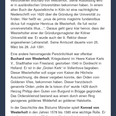
verstorbenen Bochard von Westerholt. Seine Ausbildung wird
er in ausländischen Universitäten bekommen haben. In einem
alten Buch der Apostelkirche in Köln ist eine nachträgliche
Niederschrift von 1620 über die Gründung der Universität zu
finden. Hier heißt es: „unus de primis magistris fundatoribus
dictus fuit magister Henricus de Westerholt, ille fuit rector
unverversitatis illius...“. Daraus geht ganz klar hervor, dass der
Westerholter einer der Gründungsmagister der Kölner
Universität war. Er wurde auch der 9. Rektor dieser
angesehenen Lehranstalt. Seine Amtszeit dauerte vom 25.
März bis 28. Juli 1391.
Eine andere hervorragende Persönlichkeit war offenbar
Buchard von Westerholt
, Kriegsoberst im Heere Kaiser Karls
V., Stadthalter von Friesland, gestorben 1540 in Dordrecht in
Holland. Er ist in der „Groten Kerk“ in Vollenhove begraben.
Dieser Westerholter soll sogar vom Kaiser die Höchste
Auszeichnung, die dieser vergeben konnte, den Orden vom
Goldenen Vlies, bekommen haben. Dieser französisch
genannte Orden „ordre de la toison d’or“ wurde 1429 durch
Herzog Philipp dem Guten von Burgund in Brügge gegründet.
Das Ordenskleinod bestand aus einem durch einen Ring
gezogenes goldenes Widderfell an goldener Halskette.
In der Geschichte des Bistums Münster spielt
Konrad von
Westerholt
in den Jahren 1578 bis 1585 eine wichtige Rolle. Er