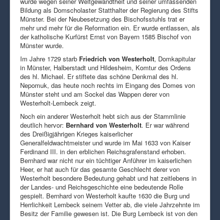
wurde wegen seiner Weltgewandtheit und seiner umfassenden
Bildung als Domscholaster Statthalter der Regierung des Stifts
Münster. Bei der Neubesetzung des Bischofsstuhls trat er
mehr und mehr für die Reformation ein. Er wurde entlassen, als
der katholische Kurfürst Ernst von Bayern 1585 Bischof von
Münster wurde.
Im Jahre 1729 starb
Friedrich von Westerholt
, Domkapitular
in Münster, Halberstadt und Hildesheim, Komtur des Ordens
des hl. Michael. Er stiftete das schöne Denkmal des hl.
Nepomuk, das heute noch rechts im Eingang des Domes von
Münster steht und am Sockel das Wappen derer von
Westerholt-Lembeck zeigt.
Noch ein anderer Westerholt hebt sich aus der Stammlinie
deutlich hervor:
Bernhard von Westerholt
. Er war während
des Dreißigjährigen Krieges kaiserlicher
Generalfeldwachtmeister und wurde im Mai 1633 von Kaiser
Ferdinand III. in den erblichen Reichsgrafenstand erhoben.
Bernhard war nicht nur ein tüchtiger Anführer im kaiserlichen
Heer, er hat auch für das gesamte Geschlecht derer von
Westerholt besondere Bedeutung gehabt und hat zeitlebens in
der Landes- und Reichsgeschichte eine bedeutende Rolle
gespielt. Bernhard von Westerholt kaufte 1630 die Burg und
Herrlichkeit Lembeck seinem Vetter ab, die viele Jahrzehnte im
Besitz der Familie gewesen ist. Die Burg Lembeck ist von den