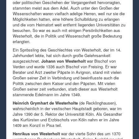
oder politischen Geschehen der Vergangenheit hervorragten,
stammten meist aus dem Adel. Auch unter den Großen der
Wissenschaften waren vielfach adelige Herren, weil nur sie die
Möglichkeiten hatten, eine höhere Schulbildung zu erlangen
und die vom Heimatort weit entfernt liegenden Universitäten zu
besuchen. So war es auch mit einigen Persönlichkeiten aus
Westerholt, die in Politik und Wissenschaft große Bedeutung
erlangten.
Ein Sprössling des Geschlechtes von Westerholt, der im 14.
Jahrhundert lebte, hat sich durch große Gelehrsamkeit
ausgezeichnet.
Johann von Westerholt
war Bischof von
Verden und wurde 1336 auch Bischof von Freising. Er war
Berater und Arzt zweiter Päpste in Avignon, stand mit vielen
Großen seiner Zeit in Verbindung und beeinflusste auch die
Politik zwischen dem Kaiser und den Päpsten. Mit vielen
Großen seiner zeit verbunden, starb dieser aus Westerholt
stammende Edelmann im Jahre 1349.
Heinrich Grymhart de Westerholte
(de Recklinghausen),
wahrscheinlich in der vestischen Hauptstadt geboren, war im
Jahre 1390 der 5. Rektor der Universität Köln. Als Gesandter
des Kurfürsten und Erzbischofs von Köln nahm er im Jahre
1409 am Konzil in Pisa teil.
Henrikus von Westerholt
war der vierte Sohn des um 1370