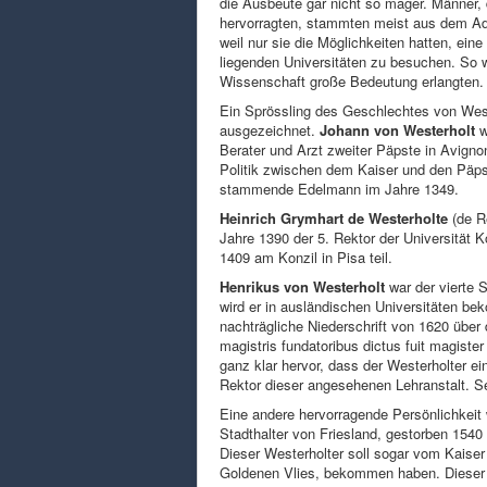
die Ausbeute gar nicht so mager. Männer, 
hervorragten, stammten meist aus dem Ade
weil nur sie die Möglichkeiten hatten, ein
liegenden Universitäten zu besuchen. So wa
Wissenschaft große Bedeutung erlangten.
Ein Sprössling des Geschlechtes von Weste
ausgezeichnet.
Johann von Westerholt
w
Berater und Arzt zweiter Päpste in Avignon
Politik zwischen dem Kaiser und den Päpst
stammende Edelmann im Jahre 1349.
Heinrich Grymhart de Westerholte
(de R
Jahre 1390 der 5. Rektor der Universität 
1409 am Konzil in Pisa teil.
Henrikus von Westerholt
war der vierte 
wird er in ausländischen Universitäten be
nachträgliche Niederschrift von 1620 über 
magistris fundatoribus dictus fuit magister 
ganz klar hervor, dass der Westerholter ei
Rektor dieser angesehenen Lehranstalt. Se
Eine andere hervorragende Persönlichkeit
Stadthalter von Friesland, gestorben 1540 
Dieser Westerholter soll sogar vom Kaise
Goldenen Vlies, bekommen haben. Dieser f