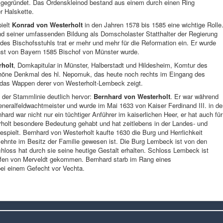
 gegründet. Das Ordenskleinod bestand aus einem durch einen Ring
r Halskette.
ielt
Konrad von Westerholt
in den Jahren 1578 bis 1585 eine wichtige Rolle
d seiner umfassenden Bildung als Domscholaster Statthalter der Regierung
des Bischofsstuhls trat er mehr und mehr für die Reformation ein. Er wurde
rnst von Bayern 1585 Bischof von Münster wurde.
rholt
, Domkapitular in Münster, Halberstadt und Hildesheim, Komtur des
schöne Denkmal des hl. Nepomuk, das heute noch rechts im Eingang des
das Wappen derer von Westerholt-Lembeck zeigt.
 der Stammlinie deutlich hervor:
Bernhard von Westerholt
. Er war während
Generalfeldwachtmeister und wurde im Mai 1633 von Kaiser Ferdinand III. in d
ard war nicht nur ein tüchtiger Anführer im kaiserlichen Heer, er hat auch für
olt besondere Bedeutung gehabt und hat zeitlebens in der Landes- und
spielt. Bernhard von Westerholt kaufte 1630 die Burg und Herrlichkeit
zehnte im Besitz der Familie gewesen ist. Die Burg Lembeck ist von den
loss hat durch sie seine heutige Gestalt erhalten. Schloss Lembeck ist
rafen von Merveldt gekommen. Bernhard starb im Rang eines
ei einem Gefecht vor Vechta.