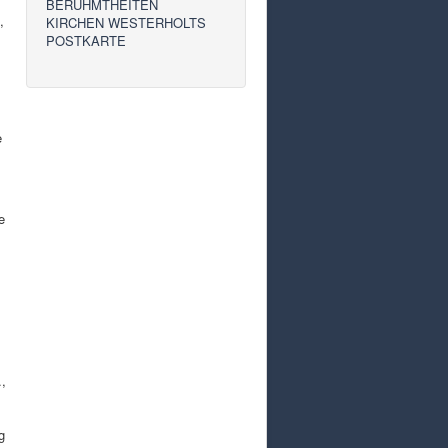
BERÜHMTHEITEN
,
KIRCHEN WESTERHOLTS
POSTKARTE
e
e
.,
g