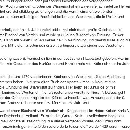
die im kriegerischen oder politischen Geschehen der Vergangenheit
l. Auch unter den Großen der Wissenschaften waren vielfach adelige Herren
e höhere Schulbildung zu erlangen und die vom Heimatort weit entfernt
r es auch mit einigen Persönlichkeiten aus Westerholt, die in Politik und
rholt, der im 14. Jahrhundert lebte, hat sich durch große Gelehrsamkeit
ar Bischof von Verden und wurde 1336 auch Bischof von Freising. Er war
, stand mit vielen Großen seiner Zeit in Verbindung und beeinflusste auch di
en. Mit vielen Großen seiner zeit verbunden, starb dieser aus Westerholt
ecklinghausen), wahrscheinlich in der vestischen Hauptstadt geboren, war im
Köln. Als Gesandter des Kurfürsten und Erzbischofs von Köln nahm er im Jahr
Sohn des um 1370 verstorbenen Bochard von Westerholt. Seine Ausbildung
kommen haben. In einem alten Buch der Apostelkirche in Köln ist eine
die Gründung der Universität zu finden. Hier heißt es: „unus de primis
Henricus de Westerholt, ille fuit rector unverversitatis illius...“. Daraus geht
ner der Gründungsmagister der Kölner Universität war. Er wurde auch der 9.
ine Amtszeit dauerte vom 25. März bis 28. Juli 1391.
 war offenbar
Buchard von Westerholt
, Kriegsoberst im Heere Kaiser Karls V
in Dordrecht in Holland. Er ist in der „Groten Kerk“ in Vollenhove begraben.
r die Höchste Auszeichnung, die dieser vergeben konnte, den Orden vom
ranzösisch genannte Orden „ordre de la toison d’or“ wurde 1429 durch Herzo