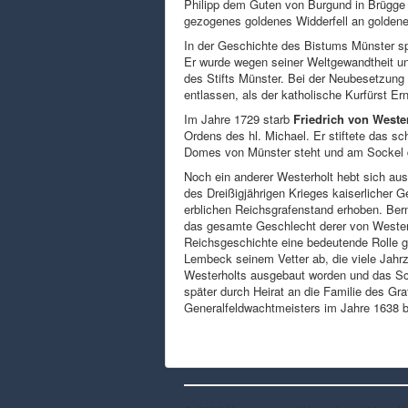
Philipp dem Guten von Burgund in Brügge
gezogenes goldenes Widderfell an goldene
In der Geschichte des Bistums Münster sp
Er wurde wegen seiner Weltgewandtheit un
des Stifts Münster. Bei der Neubesetzung 
entlassen, als der katholische Kurfürst E
Im Jahre 1729 starb
Friedrich von Weste
Ordens des hl. Michael. Er stiftete das 
Domes von Münster steht und am Sockel 
Noch ein anderer Westerholt hebt sich aus
des Dreißigjährigen Krieges kaiserlicher 
erblichen Reichsgrafenstand erhoben. Bernh
das gesamte Geschlecht derer von Westerh
Reichsgeschichte eine bedeutende Rolle ge
Lembeck seinem Vetter ab, die viele Jahr
Westerholts ausgebaut worden und das Sch
später durch Heirat an die Familie des G
Generalfeldwachtmeisters im Jahre 1638 b