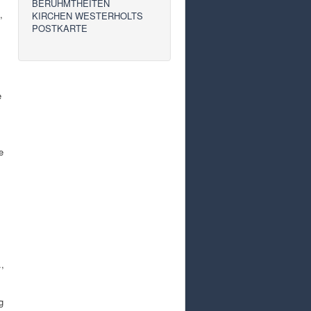
BERÜHMTHEITEN
,
KIRCHEN WESTERHOLTS
POSTKARTE
e
e
.,
g