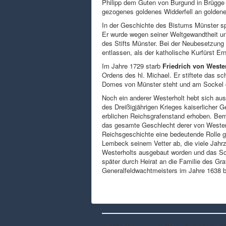
Philipp dem Guten von Burgund in Brügge
gezogenes goldenes Widderfell an goldene
In der Geschichte des Bistums Münster sp
Er wurde wegen seiner Weltgewandtheit un
des Stifts Münster. Bei der Neubesetzung 
entlassen, als der katholische Kurfürst E
Im Jahre 1729 starb
Friedrich von Weste
Ordens des hl. Michael. Er stiftete das 
Domes von Münster steht und am Sockel 
Noch ein anderer Westerholt hebt sich aus
des Dreißigjährigen Krieges kaiserlicher 
erblichen Reichsgrafenstand erhoben. Bernh
das gesamte Geschlecht derer von Westerh
Reichsgeschichte eine bedeutende Rolle ge
Lembeck seinem Vetter ab, die viele Jahr
Westerholts ausgebaut worden und das Sch
später durch Heirat an die Familie des G
Generalfeldwachtmeisters im Jahre 1638 b