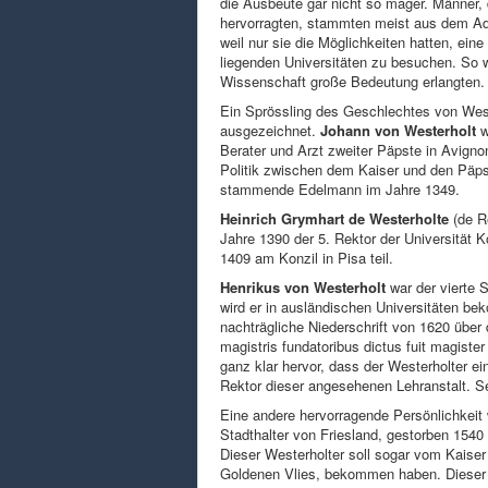
die Ausbeute gar nicht so mager. Männer, 
hervorragten, stammten meist aus dem Ade
weil nur sie die Möglichkeiten hatten, ein
liegenden Universitäten zu besuchen. So wa
Wissenschaft große Bedeutung erlangten.
Ein Sprössling des Geschlechtes von Weste
ausgezeichnet.
Johann von Westerholt
w
Berater und Arzt zweiter Päpste in Avignon
Politik zwischen dem Kaiser und den Päpst
stammende Edelmann im Jahre 1349.
Heinrich Grymhart de Westerholte
(de R
Jahre 1390 der 5. Rektor der Universität 
1409 am Konzil in Pisa teil.
Henrikus von Westerholt
war der vierte 
wird er in ausländischen Universitäten be
nachträgliche Niederschrift von 1620 über 
magistris fundatoribus dictus fuit magister 
ganz klar hervor, dass der Westerholter ei
Rektor dieser angesehenen Lehranstalt. Se
Eine andere hervorragende Persönlichkeit
Stadthalter von Friesland, gestorben 1540 
Dieser Westerholter soll sogar vom Kaise
Goldenen Vlies, bekommen haben. Dieser f