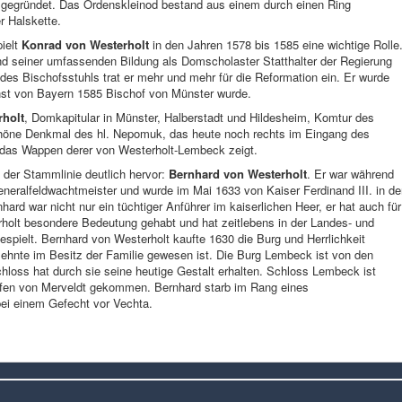
 gegründet. Das Ordenskleinod bestand aus einem durch einen Ring
r Halskette.
ielt
Konrad von Westerholt
in den Jahren 1578 bis 1585 eine wichtige Rolle
d seiner umfassenden Bildung als Domscholaster Statthalter der Regierung
des Bischofsstuhls trat er mehr und mehr für die Reformation ein. Er wurde
rnst von Bayern 1585 Bischof von Münster wurde.
rholt
, Domkapitular in Münster, Halberstadt und Hildesheim, Komtur des
schöne Denkmal des hl. Nepomuk, das heute noch rechts im Eingang des
das Wappen derer von Westerholt-Lembeck zeigt.
 der Stammlinie deutlich hervor:
Bernhard von Westerholt
. Er war während
Generalfeldwachtmeister und wurde im Mai 1633 von Kaiser Ferdinand III. in d
ard war nicht nur ein tüchtiger Anführer im kaiserlichen Heer, er hat auch für
olt besondere Bedeutung gehabt und hat zeitlebens in der Landes- und
spielt. Bernhard von Westerholt kaufte 1630 die Burg und Herrlichkeit
zehnte im Besitz der Familie gewesen ist. Die Burg Lembeck ist von den
loss hat durch sie seine heutige Gestalt erhalten. Schloss Lembeck ist
rafen von Merveldt gekommen. Bernhard starb im Rang eines
ei einem Gefecht vor Vechta.