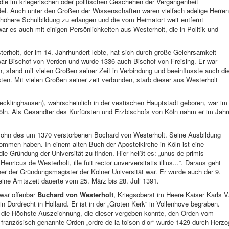
die im kriegerischen oder politischen Geschehen der Vergangenheit
l. Auch unter den Großen der Wissenschaften waren vielfach adelige Herren
e höhere Schulbildung zu erlangen und die vom Heimatort weit entfernt
r es auch mit einigen Persönlichkeiten aus Westerholt, die in Politik und
rholt, der im 14. Jahrhundert lebte, hat sich durch große Gelehrsamkeit
ar Bischof von Verden und wurde 1336 auch Bischof von Freising. Er war
, stand mit vielen Großen seiner Zeit in Verbindung und beeinflusste auch di
en. Mit vielen Großen seiner zeit verbunden, starb dieser aus Westerholt
ecklinghausen), wahrscheinlich in der vestischen Hauptstadt geboren, war im
Köln. Als Gesandter des Kurfürsten und Erzbischofs von Köln nahm er im Jahr
Sohn des um 1370 verstorbenen Bochard von Westerholt. Seine Ausbildung
kommen haben. In einem alten Buch der Apostelkirche in Köln ist eine
die Gründung der Universität zu finden. Hier heißt es: „unus de primis
Henricus de Westerholt, ille fuit rector unverversitatis illius...“. Daraus geht
ner der Gründungsmagister der Kölner Universität war. Er wurde auch der 9.
ine Amtszeit dauerte vom 25. März bis 28. Juli 1391.
 war offenbar
Buchard von Westerholt
, Kriegsoberst im Heere Kaiser Karls V
in Dordrecht in Holland. Er ist in der „Groten Kerk“ in Vollenhove begraben.
r die Höchste Auszeichnung, die dieser vergeben konnte, den Orden vom
ranzösisch genannte Orden „ordre de la toison d’or“ wurde 1429 durch Herzo