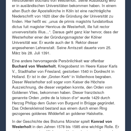
verstorbenen Bochard von Westerholt. Seine Ausbildung wird
er in ausländischen Universitäten bekommen haben. In einem
alten Buch der Apostelkirche in Köln ist eine nachträgliche
Niederschrift von 1620 über die Gründung der Universität zu
finden. Hier heißt es: „unus de primis magistris fundatoribus
dictus fuit magister Henricus de Westerholt, ille fuit rector
unverversitatis illius...“. Daraus geht ganz klar hervor, dass der
Westerholter einer der Gründungsmagister der Kölner
Universität war. Er wurde auch der 9. Rektor dieser
angesehenen Lehranstalt. Seine Amtszeit dauerte vom 25.
März bis 28. Juli 1391.
Eine andere hervorragende Persönlichkeit war offenbar
Buchard von Westerholt
, Kriegsoberst im Heere Kaiser Karls
V., Stadthalter von Friesland, gestorben 1540 in Dordrecht in
Holland. Er ist in der „Groten Kerk“ in Vollenhove begraben.
Dieser Westerholter soll sogar vom Kaiser die Höchste
Auszeichnung, die dieser vergeben konnte, den Orden vom
Goldenen Vlies, bekommen haben. Dieser französisch
genannte Orden „ordre de la toison d’or“ wurde 1429 durch
Herzog Philipp dem Guten von Burgund in Brügge gegründet.
Das Ordenskleinod bestand aus einem durch einen Ring
gezogenes goldenes Widderfell an goldener Halskette.
In der Geschichte des Bistums Münster spielt
Konrad von
Westerholt
in den Jahren 1578 bis 1585 eine wichtige Rolle. Er