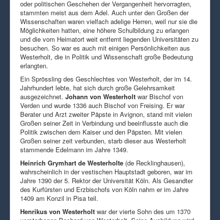
oder politischen Geschehen der Vergangenheit hervorragten,
stammten meist aus dem Adel. Auch unter den Großen der
Wissenschaften waren vielfach adelige Herren, weil nur sie die
Möglichkeiten hatten, eine höhere Schulbildung zu erlangen
und die vom Heimatort weit entfernt liegenden Universitäten zu
besuchen. So war es auch mit einigen Persönlichkeiten aus
Westerholt, die in Politik und Wissenschaft große Bedeutung
erlangten.
Ein Sprössling des Geschlechtes von Westerholt, der im 14.
Jahrhundert lebte, hat sich durch große Gelehrsamkeit
ausgezeichnet.
Johann von Westerholt
war Bischof von
Verden und wurde 1336 auch Bischof von Freising. Er war
Berater und Arzt zweiter Päpste in Avignon, stand mit vielen
Großen seiner Zeit in Verbindung und beeinflusste auch die
Politik zwischen dem Kaiser und den Päpsten. Mit vielen
Großen seiner zeit verbunden, starb dieser aus Westerholt
stammende Edelmann im Jahre 1349.
Heinrich Grymhart de Westerholte
(de Recklinghausen),
wahrscheinlich in der vestischen Hauptstadt geboren, war im
Jahre 1390 der 5. Rektor der Universität Köln. Als Gesandter
des Kurfürsten und Erzbischofs von Köln nahm er im Jahre
1409 am Konzil in Pisa teil.
Henrikus von Westerholt
war der vierte Sohn des um 1370