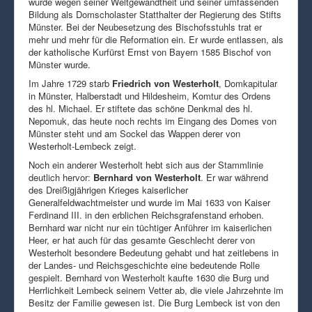
wurde wegen seiner Weltgewandtheit und seiner umfassenden
Bildung als Domscholaster Statthalter der Regierung des Stifts
Münster. Bei der Neubesetzung des Bischofsstuhls trat er
mehr und mehr für die Reformation ein. Er wurde entlassen, als
der katholische Kurfürst Ernst von Bayern 1585 Bischof von
Münster wurde.
Im Jahre 1729 starb
Friedrich von Westerholt
, Domkapitular
in Münster, Halberstadt und Hildesheim, Komtur des Ordens
des hl. Michael. Er stiftete das schöne Denkmal des hl.
Nepomuk, das heute noch rechts im Eingang des Domes von
Münster steht und am Sockel das Wappen derer von
Westerholt-Lembeck zeigt.
Noch ein anderer Westerholt hebt sich aus der Stammlinie
deutlich hervor:
Bernhard von Westerholt
. Er war während
des Dreißigjährigen Krieges kaiserlicher
Generalfeldwachtmeister und wurde im Mai 1633 von Kaiser
Ferdinand III. in den erblichen Reichsgrafenstand erhoben.
Bernhard war nicht nur ein tüchtiger Anführer im kaiserlichen
Heer, er hat auch für das gesamte Geschlecht derer von
Westerholt besondere Bedeutung gehabt und hat zeitlebens in
der Landes- und Reichsgeschichte eine bedeutende Rolle
gespielt. Bernhard von Westerholt kaufte 1630 die Burg und
Herrlichkeit Lembeck seinem Vetter ab, die viele Jahrzehnte im
Besitz der Familie gewesen ist. Die Burg Lembeck ist von den