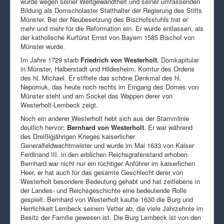
wurde wegen seiner Weltgewandtheit und seiner umfassenden
Bildung als Domscholaster Statthalter der Regierung des Stifts
Münster. Bei der Neubesetzung des Bischofsstuhls trat er
mehr und mehr für die Reformation ein. Er wurde entlassen, als
der katholische Kurfürst Ernst von Bayern 1585 Bischof von
Münster wurde.
Im Jahre 1729 starb
Friedrich von Westerholt
, Domkapitular
in Münster, Halberstadt und Hildesheim, Komtur des Ordens
des hl. Michael. Er stiftete das schöne Denkmal des hl.
Nepomuk, das heute noch rechts im Eingang des Domes von
Münster steht und am Sockel das Wappen derer von
Westerholt-Lembeck zeigt.
Noch ein anderer Westerholt hebt sich aus der Stammlinie
deutlich hervor:
Bernhard von Westerholt
. Er war während
des Dreißigjährigen Krieges kaiserlicher
Generalfeldwachtmeister und wurde im Mai 1633 von Kaiser
Ferdinand III. in den erblichen Reichsgrafenstand erhoben.
Bernhard war nicht nur ein tüchtiger Anführer im kaiserlichen
Heer, er hat auch für das gesamte Geschlecht derer von
Westerholt besondere Bedeutung gehabt und hat zeitlebens in
der Landes- und Reichsgeschichte eine bedeutende Rolle
gespielt. Bernhard von Westerholt kaufte 1630 die Burg und
Herrlichkeit Lembeck seinem Vetter ab, die viele Jahrzehnte im
Besitz der Familie gewesen ist. Die Burg Lembeck ist von den