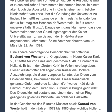
verstorbenen Bochard von Westerholt. Seine Ausbildung wird
er in ausländischen Universitäten bekommen haben. In einem
alten Buch der Apostelkirche in Köln ist eine nachträgliche
Niederschrift von 1620 über die Gründung der Universität zu
finden. Hier heißt es: „unus de primis magistris fundatoribus
dictus fuit magister Henricus de Westerholt, ille fuit rector
unverversitatis illius...“. Daraus geht ganz klar hervor, dass der
Westerholter einer der Gründungsmagister der Kölner
Universität war. Er wurde auch der 9. Rektor dieser
angesehenen Lehranstalt. Seine Amtszeit dauerte vom 25.
März bis 28. Juli 1391.
Eine andere hervorragende Persönlichkeit war offenbar
Buchard von Westerholt
, Kriegsoberst im Heere Kaiser Karls
V., Stadthalter von Friesland, gestorben 1540 in Dordrecht in
Holland. Er ist in der „Groten Kerk“ in Vollenhove begraben.
Dieser Westerholter soll sogar vom Kaiser die Höchste
Auszeichnung, die dieser vergeben konnte, den Orden vom
Goldenen Vlies, bekommen haben. Dieser französisch
genannte Orden „ordre de la toison d’or“ wurde 1429 durch
Herzog Philipp dem Guten von Burgund in Brügge gegründet.
Das Ordenskleinod bestand aus einem durch einen Ring
gezogenes goldenes Widderfell an goldener Halskette.
In der Geschichte des Bistums Münster spielt
Konrad von
Westerholt
in den Jahren 1578 bis 1585 eine wichtige Rolle. Er