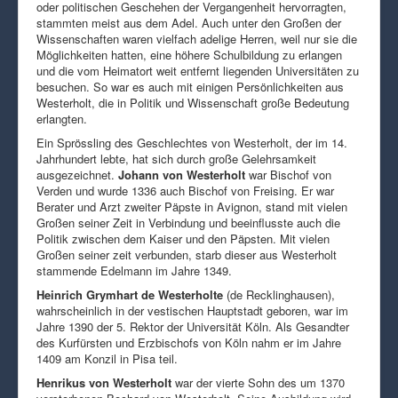
oder politischen Geschehen der Vergangenheit hervorragten,
stammten meist aus dem Adel. Auch unter den Großen der
Wissenschaften waren vielfach adelige Herren, weil nur sie die
Möglichkeiten hatten, eine höhere Schulbildung zu erlangen
und die vom Heimatort weit entfernt liegenden Universitäten zu
besuchen. So war es auch mit einigen Persönlichkeiten aus
Westerholt, die in Politik und Wissenschaft große Bedeutung
erlangten.
Ein Sprössling des Geschlechtes von Westerholt, der im 14.
Jahrhundert lebte, hat sich durch große Gelehrsamkeit
ausgezeichnet.
Johann von Westerholt
war Bischof von
Verden und wurde 1336 auch Bischof von Freising. Er war
Berater und Arzt zweiter Päpste in Avignon, stand mit vielen
Großen seiner Zeit in Verbindung und beeinflusste auch die
Politik zwischen dem Kaiser und den Päpsten. Mit vielen
Großen seiner zeit verbunden, starb dieser aus Westerholt
stammende Edelmann im Jahre 1349.
Heinrich Grymhart de Westerholte
(de Recklinghausen),
wahrscheinlich in der vestischen Hauptstadt geboren, war im
Jahre 1390 der 5. Rektor der Universität Köln. Als Gesandter
des Kurfürsten und Erzbischofs von Köln nahm er im Jahre
1409 am Konzil in Pisa teil.
Henrikus von Westerholt
war der vierte Sohn des um 1370