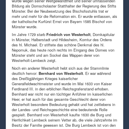
wurde wegen seiner Weltgewandtheit und seiner umfassenden
Bildung als Domscholaster Statthalter der Regierung des Stifts
Münster. Bei der Neubesetzung des Bischofsstuhls trat er
mehr und mehr für die Reformation ein. Er wurde entlassen, als
der katholische Kurfürst Ernst von Bayern 1585 Bischof von
Münster wurde.
Im Jahre 1729 starb
Friedrich von Westerholt
, Domkapitular
in Münster, Halberstadt und Hildesheim, Komtur des Ordens
des hl. Michael. Er stiftete das schöne Denkmal des hl.
Nepomuk, das heute noch rechts im Eingang des Domes von
Münster steht und am Sockel das Wappen derer von
Westerholt-Lembeck zeigt.
Noch ein anderer Westerholt hebt sich aus der Stammlinie
deutlich hervor:
Bernhard von Westerholt
. Er war während
des Dreißigjährigen Krieges kaiserlicher
Generalfeldwachtmeister und wurde im Mai 1633 von Kaiser
Ferdinand III. in den erblichen Reichsgrafenstand erhoben.
Bernhard war nicht nur ein tüchtiger Anführer im kaiserlichen
Heer, er hat auch für das gesamte Geschlecht derer von
Westerholt besondere Bedeutung gehabt und hat zeitlebens in
der Landes- und Reichsgeschichte eine bedeutende Rolle
gespielt. Bernhard von Westerholt kaufte 1630 die Burg und
Herrlichkeit Lembeck seinem Vetter ab, die viele Jahrzehnte im
Besitz der Familie gewesen ist. Die Burg Lembeck ist von den