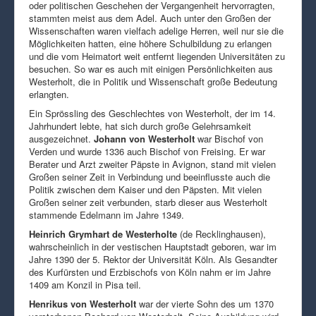
oder politischen Geschehen der Vergangenheit hervorragten,
stammten meist aus dem Adel. Auch unter den Großen der
Wissenschaften waren vielfach adelige Herren, weil nur sie die
Möglichkeiten hatten, eine höhere Schulbildung zu erlangen
und die vom Heimatort weit entfernt liegenden Universitäten zu
besuchen. So war es auch mit einigen Persönlichkeiten aus
Westerholt, die in Politik und Wissenschaft große Bedeutung
erlangten.
Ein Sprössling des Geschlechtes von Westerholt, der im 14.
Jahrhundert lebte, hat sich durch große Gelehrsamkeit
ausgezeichnet.
Johann von Westerholt
war Bischof von
Verden und wurde 1336 auch Bischof von Freising. Er war
Berater und Arzt zweiter Päpste in Avignon, stand mit vielen
Großen seiner Zeit in Verbindung und beeinflusste auch die
Politik zwischen dem Kaiser und den Päpsten. Mit vielen
Großen seiner zeit verbunden, starb dieser aus Westerholt
stammende Edelmann im Jahre 1349.
Heinrich Grymhart de Westerholte
(de Recklinghausen),
wahrscheinlich in der vestischen Hauptstadt geboren, war im
Jahre 1390 der 5. Rektor der Universität Köln. Als Gesandter
des Kurfürsten und Erzbischofs von Köln nahm er im Jahre
1409 am Konzil in Pisa teil.
Henrikus von Westerholt
war der vierte Sohn des um 1370