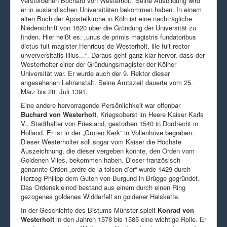
verstorbenen Bochard von Westerholt. Seine Ausbildung wird
er in ausländischen Universitäten bekommen haben. In einem
alten Buch der Apostelkirche in Köln ist eine nachträgliche
Niederschrift von 1620 über die Gründung der Universität zu
finden. Hier heißt es: „unus de primis magistris fundatoribus
dictus fuit magister Henricus de Westerholt, ille fuit rector
unverversitatis illius...“. Daraus geht ganz klar hervor, dass der
Westerholter einer der Gründungsmagister der Kölner
Universität war. Er wurde auch der 9. Rektor dieser
angesehenen Lehranstalt. Seine Amtszeit dauerte vom 25.
März bis 28. Juli 1391.
Eine andere hervorragende Persönlichkeit war offenbar
Buchard von Westerholt
, Kriegsoberst im Heere Kaiser Karls
V., Stadthalter von Friesland, gestorben 1540 in Dordrecht in
Holland. Er ist in der „Groten Kerk“ in Vollenhove begraben.
Dieser Westerholter soll sogar vom Kaiser die Höchste
Auszeichnung, die dieser vergeben konnte, den Orden vom
Goldenen Vlies, bekommen haben. Dieser französisch
genannte Orden „ordre de la toison d’or“ wurde 1429 durch
Herzog Philipp dem Guten von Burgund in Brügge gegründet.
Das Ordenskleinod bestand aus einem durch einen Ring
gezogenes goldenes Widderfell an goldener Halskette.
In der Geschichte des Bistums Münster spielt
Konrad von
Westerholt
in den Jahren 1578 bis 1585 eine wichtige Rolle. Er