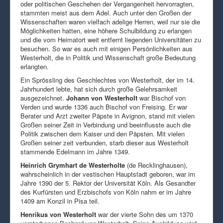
oder politischen Geschehen der Vergangenheit hervorragten,
stammten meist aus dem Adel. Auch unter den Großen der
Wissenschaften waren vielfach adelige Herren, weil nur sie die
Möglichkeiten hatten, eine höhere Schulbildung zu erlangen
und die vom Heimatort weit entfernt liegenden Universitäten zu
besuchen. So war es auch mit einigen Persönlichkeiten aus
Westerholt, die in Politik und Wissenschaft große Bedeutung
erlangten.
Ein Sprössling des Geschlechtes von Westerholt, der im 14.
Jahrhundert lebte, hat sich durch große Gelehrsamkeit
ausgezeichnet.
Johann von Westerholt
war Bischof von
Verden und wurde 1336 auch Bischof von Freising. Er war
Berater und Arzt zweiter Päpste in Avignon, stand mit vielen
Großen seiner Zeit in Verbindung und beeinflusste auch die
Politik zwischen dem Kaiser und den Päpsten. Mit vielen
Großen seiner zeit verbunden, starb dieser aus Westerholt
stammende Edelmann im Jahre 1349.
Heinrich Grymhart de Westerholte
(de Recklinghausen),
wahrscheinlich in der vestischen Hauptstadt geboren, war im
Jahre 1390 der 5. Rektor der Universität Köln. Als Gesandter
des Kurfürsten und Erzbischofs von Köln nahm er im Jahre
1409 am Konzil in Pisa teil.
Henrikus von Westerholt
war der vierte Sohn des um 1370