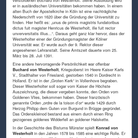
verstorbenen Bochard von Westerholt. Seine Ausbildung wird
er in ausländischen Universitäten bekommen haben. In einem
alten Buch der Apostelkirche in Köln ist eine nachträgliche
Niederschrift von 1620 über die Gründung der Universität zu
finden. Hier heißt es: „unus de primis magistris fundatoribus
dictus fuit magister Henricus de Westerholt, ille fuit rector
unverversitatis illius...“. Daraus geht ganz klar hervor, dass der
Westerholter einer der Gründungsmagister der Kölner
Universität war. Er wurde auch der 9. Rektor dieser
angesehenen Lehranstalt. Seine Amtszeit dauerte vom 25.
März bis 28. Juli 1391.
Eine andere hervorragende Persönlichkeit war offenbar
Buchard von Westerholt
, Kriegsoberst im Heere Kaiser Karls
V., Stadthalter von Friesland, gestorben 1540 in Dordrecht in
Holland. Er ist in der „Groten Kerk“ in Vollenhove begraben.
Dieser Westerholter soll sogar vom Kaiser die Höchste
Auszeichnung, die dieser vergeben konnte, den Orden vom
Goldenen Vlies, bekommen haben. Dieser französisch
genannte Orden „ordre de la toison d’or“ wurde 1429 durch
Herzog Philipp dem Guten von Burgund in Brügge gegründet.
Das Ordenskleinod bestand aus einem durch einen Ring
gezogenes goldenes Widderfell an goldener Halskette.
In der Geschichte des Bistums Münster spielt
Konrad von
Westerholt
in den Jahren 1578 bis 1585 eine wichtige Rolle. Er