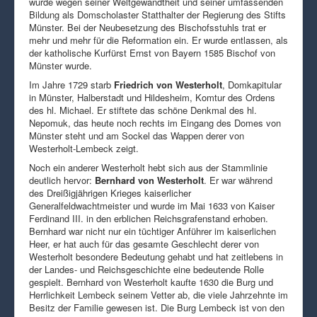
wurde wegen seiner Weltgewandtheit und seiner umfassenden
Bildung als Domscholaster Statthalter der Regierung des Stifts
Münster. Bei der Neubesetzung des Bischofsstuhls trat er
mehr und mehr für die Reformation ein. Er wurde entlassen, als
der katholische Kurfürst Ernst von Bayern 1585 Bischof von
Münster wurde.
Im Jahre 1729 starb
Friedrich von Westerholt
, Domkapitular
in Münster, Halberstadt und Hildesheim, Komtur des Ordens
des hl. Michael. Er stiftete das schöne Denkmal des hl.
Nepomuk, das heute noch rechts im Eingang des Domes von
Münster steht und am Sockel das Wappen derer von
Westerholt-Lembeck zeigt.
Noch ein anderer Westerholt hebt sich aus der Stammlinie
deutlich hervor:
Bernhard von Westerholt
. Er war während
des Dreißigjährigen Krieges kaiserlicher
Generalfeldwachtmeister und wurde im Mai 1633 von Kaiser
Ferdinand III. in den erblichen Reichsgrafenstand erhoben.
Bernhard war nicht nur ein tüchtiger Anführer im kaiserlichen
Heer, er hat auch für das gesamte Geschlecht derer von
Westerholt besondere Bedeutung gehabt und hat zeitlebens in
der Landes- und Reichsgeschichte eine bedeutende Rolle
gespielt. Bernhard von Westerholt kaufte 1630 die Burg und
Herrlichkeit Lembeck seinem Vetter ab, die viele Jahrzehnte im
Besitz der Familie gewesen ist. Die Burg Lembeck ist von den