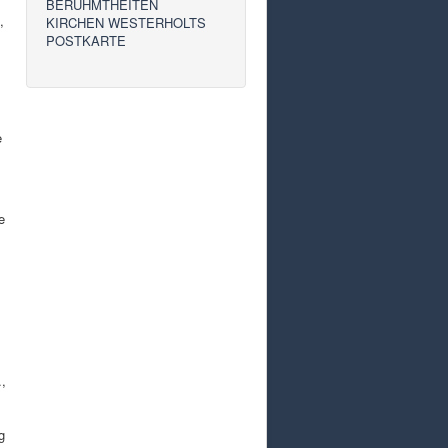
BERÜHMTHEITEN
,
KIRCHEN WESTERHOLTS
POSTKARTE
e
e
.,
g