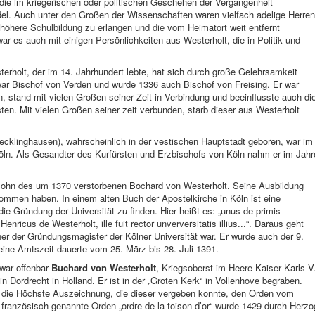
die im kriegerischen oder politischen Geschehen der Vergangenheit
l. Auch unter den Großen der Wissenschaften waren vielfach adelige Herren
e höhere Schulbildung zu erlangen und die vom Heimatort weit entfernt
r es auch mit einigen Persönlichkeiten aus Westerholt, die in Politik und
rholt, der im 14. Jahrhundert lebte, hat sich durch große Gelehrsamkeit
ar Bischof von Verden und wurde 1336 auch Bischof von Freising. Er war
, stand mit vielen Großen seiner Zeit in Verbindung und beeinflusste auch di
en. Mit vielen Großen seiner zeit verbunden, starb dieser aus Westerholt
ecklinghausen), wahrscheinlich in der vestischen Hauptstadt geboren, war im
Köln. Als Gesandter des Kurfürsten und Erzbischofs von Köln nahm er im Jahr
Sohn des um 1370 verstorbenen Bochard von Westerholt. Seine Ausbildung
kommen haben. In einem alten Buch der Apostelkirche in Köln ist eine
die Gründung der Universität zu finden. Hier heißt es: „unus de primis
Henricus de Westerholt, ille fuit rector unverversitatis illius...“. Daraus geht
ner der Gründungsmagister der Kölner Universität war. Er wurde auch der 9.
ine Amtszeit dauerte vom 25. März bis 28. Juli 1391.
 war offenbar
Buchard von Westerholt
, Kriegsoberst im Heere Kaiser Karls V
in Dordrecht in Holland. Er ist in der „Groten Kerk“ in Vollenhove begraben.
r die Höchste Auszeichnung, die dieser vergeben konnte, den Orden vom
ranzösisch genannte Orden „ordre de la toison d’or“ wurde 1429 durch Herzo