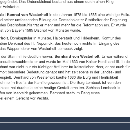
 gegründet. Das Ordenskleinod bestand aus einem durch einen Ring
r Halskette.
ielt
Konrad von Westerholt
in den Jahren 1578 bis 1585 eine wichtige Rolle
d seiner umfassenden Bildung als Domscholaster Statthalter der Regierung
des Bischofsstuhls trat er mehr und mehr für die Reformation ein. Er wurde
rnst von Bayern 1585 Bischof von Münster wurde.
rholt
, Domkapitular in Münster, Halberstadt und Hildesheim, Komtur des
schöne Denkmal des hl. Nepomuk, das heute noch rechts im Eingang des
das Wappen derer von Westerholt-Lembeck zeigt.
 der Stammlinie deutlich hervor:
Bernhard von Westerholt
. Er war während
Generalfeldwachtmeister und wurde im Mai 1633 von Kaiser Ferdinand III. in d
ard war nicht nur ein tüchtiger Anführer im kaiserlichen Heer, er hat auch für
olt besondere Bedeutung gehabt und hat zeitlebens in der Landes- und
spielt. Bernhard von Westerholt kaufte 1630 die Burg und Herrlichkeit
zehnte im Besitz der Familie gewesen ist. Die Burg Lembeck ist von den
loss hat durch sie seine heutige Gestalt erhalten. Schloss Lembeck ist
rafen von Merveldt gekommen. Bernhard starb im Rang eines
ei einem Gefecht vor Vechta.