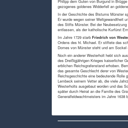
Philipp dem Guten von Burgund in Brügge
gezogenes goldenes Widderfell an goldene
In der Geschichte des Bistums Münster sp
Er wurde wegen seiner Weltgewandtheit un
des Stifts Münster. Bei der Neubesetzung 
entlassen, als der katholische Kurfürst E
Im Jahre 1729 starb
Friedrich von Weste
Ordens des hl. Michael. Er stiftete das 
Domes von Münster steht und am Sockel 
Noch ein anderer Westerholt hebt sich aus
des Dreißigjährigen Krieges kaiserlicher 
erblichen Reichsgrafenstand erhoben. Bernh
das gesamte Geschlecht derer von Westerh
Reichsgeschichte eine bedeutende Rolle ge
Lembeck seinem Vetter ab, die viele Jahr
Westerholts ausgebaut worden und das Sch
später durch Heirat an die Familie des G
Generalfeldwachtmeisters im Jahre 1638 b