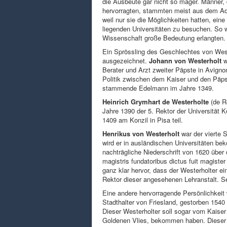
die Ausbeute gar nicht so mager. Männer, 
hervorragten, stammten meist aus dem Ade
weil nur sie die Möglichkeiten hatten, ein
liegenden Universitäten zu besuchen. So wa
Wissenschaft große Bedeutung erlangten.
Ein Sprössling des Geschlechtes von Weste
ausgezeichnet.
Johann von Westerholt
w
Berater und Arzt zweiter Päpste in Avignon
Politik zwischen dem Kaiser und den Päpst
stammende Edelmann im Jahre 1349.
Heinrich Grymhart de Westerholte
(de R
Jahre 1390 der 5. Rektor der Universität 
1409 am Konzil in Pisa teil.
Henrikus von Westerholt
war der vierte 
wird er in ausländischen Universitäten be
nachträgliche Niederschrift von 1620 über 
magistris fundatoribus dictus fuit magister 
ganz klar hervor, dass der Westerholter ei
Rektor dieser angesehenen Lehranstalt. Se
Eine andere hervorragende Persönlichkeit
Stadthalter von Friesland, gestorben 1540 
Dieser Westerholter soll sogar vom Kaise
Goldenen Vlies, bekommen haben. Dieser f