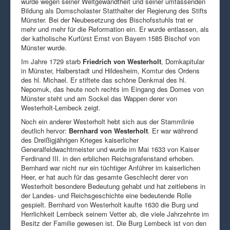
wurde wegen seiner Weltgewandtheit und seiner umfassenden
Bildung als Domscholaster Statthalter der Regierung des Stifts
Münster. Bei der Neubesetzung des Bischofsstuhls trat er
mehr und mehr für die Reformation ein. Er wurde entlassen, als
der katholische Kurfürst Ernst von Bayern 1585 Bischof von
Münster wurde.
Im Jahre 1729 starb
Friedrich von Westerholt
, Domkapitular
in Münster, Halberstadt und Hildesheim, Komtur des Ordens
des hl. Michael. Er stiftete das schöne Denkmal des hl.
Nepomuk, das heute noch rechts im Eingang des Domes von
Münster steht und am Sockel das Wappen derer von
Westerholt-Lembeck zeigt.
Noch ein anderer Westerholt hebt sich aus der Stammlinie
deutlich hervor:
Bernhard von Westerholt
. Er war während
des Dreißigjährigen Krieges kaiserlicher
Generalfeldwachtmeister und wurde im Mai 1633 von Kaiser
Ferdinand III. in den erblichen Reichsgrafenstand erhoben.
Bernhard war nicht nur ein tüchtiger Anführer im kaiserlichen
Heer, er hat auch für das gesamte Geschlecht derer von
Westerholt besondere Bedeutung gehabt und hat zeitlebens in
der Landes- und Reichsgeschichte eine bedeutende Rolle
gespielt. Bernhard von Westerholt kaufte 1630 die Burg und
Herrlichkeit Lembeck seinem Vetter ab, die viele Jahrzehnte im
Besitz der Familie gewesen ist. Die Burg Lembeck ist von den