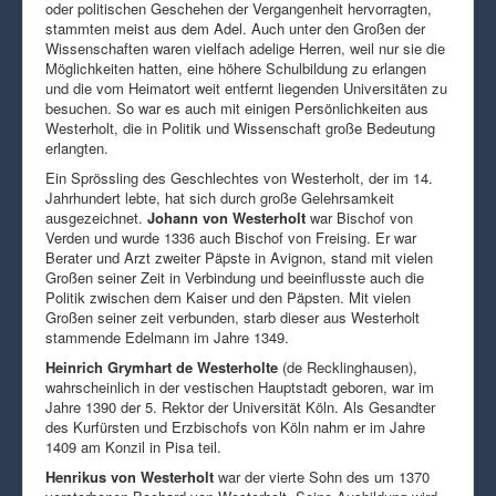
oder politischen Geschehen der Vergangenheit hervorragten,
stammten meist aus dem Adel. Auch unter den Großen der
Wissenschaften waren vielfach adelige Herren, weil nur sie die
Möglichkeiten hatten, eine höhere Schulbildung zu erlangen
und die vom Heimatort weit entfernt liegenden Universitäten zu
besuchen. So war es auch mit einigen Persönlichkeiten aus
Westerholt, die in Politik und Wissenschaft große Bedeutung
erlangten.
Ein Sprössling des Geschlechtes von Westerholt, der im 14.
Jahrhundert lebte, hat sich durch große Gelehrsamkeit
ausgezeichnet.
Johann von Westerholt
war Bischof von
Verden und wurde 1336 auch Bischof von Freising. Er war
Berater und Arzt zweiter Päpste in Avignon, stand mit vielen
Großen seiner Zeit in Verbindung und beeinflusste auch die
Politik zwischen dem Kaiser und den Päpsten. Mit vielen
Großen seiner zeit verbunden, starb dieser aus Westerholt
stammende Edelmann im Jahre 1349.
Heinrich Grymhart de Westerholte
(de Recklinghausen),
wahrscheinlich in der vestischen Hauptstadt geboren, war im
Jahre 1390 der 5. Rektor der Universität Köln. Als Gesandter
des Kurfürsten und Erzbischofs von Köln nahm er im Jahre
1409 am Konzil in Pisa teil.
Henrikus von Westerholt
war der vierte Sohn des um 1370