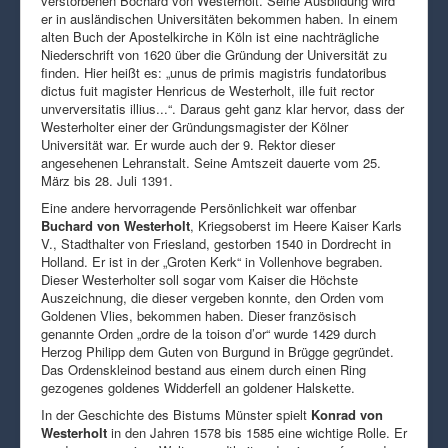
verstorbenen Bochard von Westerholt. Seine Ausbildung wird
er in ausländischen Universitäten bekommen haben. In einem
alten Buch der Apostelkirche in Köln ist eine nachträgliche
Niederschrift von 1620 über die Gründung der Universität zu
finden. Hier heißt es: „unus de primis magistris fundatoribus
dictus fuit magister Henricus de Westerholt, ille fuit rector
unverversitatis illius...“. Daraus geht ganz klar hervor, dass der
Westerholter einer der Gründungsmagister der Kölner
Universität war. Er wurde auch der 9. Rektor dieser
angesehenen Lehranstalt. Seine Amtszeit dauerte vom 25.
März bis 28. Juli 1391.
Eine andere hervorragende Persönlichkeit war offenbar
Buchard von Westerholt
, Kriegsoberst im Heere Kaiser Karls
V., Stadthalter von Friesland, gestorben 1540 in Dordrecht in
Holland. Er ist in der „Groten Kerk“ in Vollenhove begraben.
Dieser Westerholter soll sogar vom Kaiser die Höchste
Auszeichnung, die dieser vergeben konnte, den Orden vom
Goldenen Vlies, bekommen haben. Dieser französisch
genannte Orden „ordre de la toison d’or“ wurde 1429 durch
Herzog Philipp dem Guten von Burgund in Brügge gegründet.
Das Ordenskleinod bestand aus einem durch einen Ring
gezogenes goldenes Widderfell an goldener Halskette.
In der Geschichte des Bistums Münster spielt
Konrad von
Westerholt
in den Jahren 1578 bis 1585 eine wichtige Rolle. Er