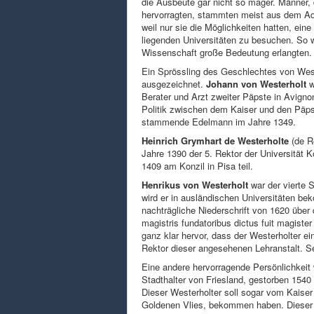
die Ausbeute gar nicht so mager. Männer, 
hervorragten, stammten meist aus dem Ade
weil nur sie die Möglichkeiten hatten, ein
liegenden Universitäten zu besuchen. So wa
Wissenschaft große Bedeutung erlangten.
Ein Sprössling des Geschlechtes von Weste
ausgezeichnet.
Johann von Westerholt
w
Berater und Arzt zweiter Päpste in Avignon
Politik zwischen dem Kaiser und den Päpst
stammende Edelmann im Jahre 1349.
Heinrich Grymhart de Westerholte
(de R
Jahre 1390 der 5. Rektor der Universität 
1409 am Konzil in Pisa teil.
Henrikus von Westerholt
war der vierte 
wird er in ausländischen Universitäten be
nachträgliche Niederschrift von 1620 über 
magistris fundatoribus dictus fuit magister 
ganz klar hervor, dass der Westerholter ei
Rektor dieser angesehenen Lehranstalt. Se
Eine andere hervorragende Persönlichkeit
Stadthalter von Friesland, gestorben 1540 
Dieser Westerholter soll sogar vom Kaise
Goldenen Vlies, bekommen haben. Dieser f