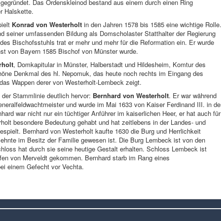
 gegründet. Das Ordenskleinod bestand aus einem durch einen Ring
r Halskette.
ielt
Konrad von Westerholt
in den Jahren 1578 bis 1585 eine wichtige Rolle
d seiner umfassenden Bildung als Domscholaster Statthalter der Regierung
des Bischofsstuhls trat er mehr und mehr für die Reformation ein. Er wurde
rnst von Bayern 1585 Bischof von Münster wurde.
rholt
, Domkapitular in Münster, Halberstadt und Hildesheim, Komtur des
schöne Denkmal des hl. Nepomuk, das heute noch rechts im Eingang des
das Wappen derer von Westerholt-Lembeck zeigt.
 der Stammlinie deutlich hervor:
Bernhard von Westerholt
. Er war während
Generalfeldwachtmeister und wurde im Mai 1633 von Kaiser Ferdinand III. in d
ard war nicht nur ein tüchtiger Anführer im kaiserlichen Heer, er hat auch für
olt besondere Bedeutung gehabt und hat zeitlebens in der Landes- und
spielt. Bernhard von Westerholt kaufte 1630 die Burg und Herrlichkeit
zehnte im Besitz der Familie gewesen ist. Die Burg Lembeck ist von den
loss hat durch sie seine heutige Gestalt erhalten. Schloss Lembeck ist
rafen von Merveldt gekommen. Bernhard starb im Rang eines
ei einem Gefecht vor Vechta.