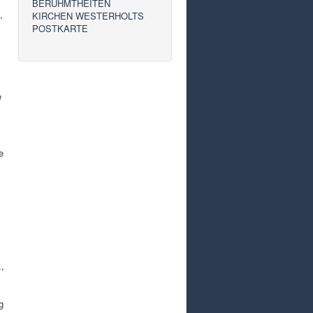
BERÜHMTHEITEN
,
KIRCHEN WESTERHOLTS
POSTKARTE
e
e
.,
g