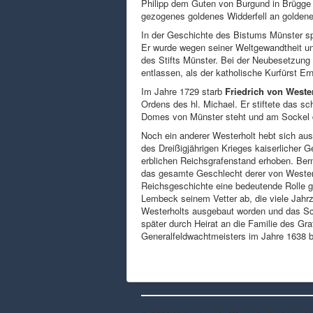
Philipp dem Guten von Burgund in Brügge
gezogenes goldenes Widderfell an goldene
In der Geschichte des Bistums Münster sp
Er wurde wegen seiner Weltgewandtheit un
des Stifts Münster. Bei der Neubesetzung 
entlassen, als der katholische Kurfürst E
Im Jahre 1729 starb
Friedrich von Weste
Ordens des hl. Michael. Er stiftete das 
Domes von Münster steht und am Sockel 
Noch ein anderer Westerholt hebt sich aus
des Dreißigjährigen Krieges kaiserlicher 
erblichen Reichsgrafenstand erhoben. Bernh
das gesamte Geschlecht derer von Westerh
Reichsgeschichte eine bedeutende Rolle ge
Lembeck seinem Vetter ab, die viele Jahr
Westerholts ausgebaut worden und das Sch
später durch Heirat an die Familie des G
Generalfeldwachtmeisters im Jahre 1638 b