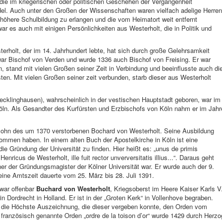
die im kriegerischen oder politischen Geschehen der Vergangenheit
l. Auch unter den Großen der Wissenschaften waren vielfach adelige Herren
e höhere Schulbildung zu erlangen und die vom Heimatort weit entfernt
r es auch mit einigen Persönlichkeiten aus Westerholt, die in Politik und
rholt, der im 14. Jahrhundert lebte, hat sich durch große Gelehrsamkeit
ar Bischof von Verden und wurde 1336 auch Bischof von Freising. Er war
, stand mit vielen Großen seiner Zeit in Verbindung und beeinflusste auch di
en. Mit vielen Großen seiner zeit verbunden, starb dieser aus Westerholt
ecklinghausen), wahrscheinlich in der vestischen Hauptstadt geboren, war im
Köln. Als Gesandter des Kurfürsten und Erzbischofs von Köln nahm er im Jahr
Sohn des um 1370 verstorbenen Bochard von Westerholt. Seine Ausbildung
kommen haben. In einem alten Buch der Apostelkirche in Köln ist eine
die Gründung der Universität zu finden. Hier heißt es: „unus de primis
Henricus de Westerholt, ille fuit rector unverversitatis illius...“. Daraus geht
ner der Gründungsmagister der Kölner Universität war. Er wurde auch der 9.
ine Amtszeit dauerte vom 25. März bis 28. Juli 1391.
 war offenbar
Buchard von Westerholt
, Kriegsoberst im Heere Kaiser Karls V
in Dordrecht in Holland. Er ist in der „Groten Kerk“ in Vollenhove begraben.
r die Höchste Auszeichnung, die dieser vergeben konnte, den Orden vom
ranzösisch genannte Orden „ordre de la toison d’or“ wurde 1429 durch Herzo