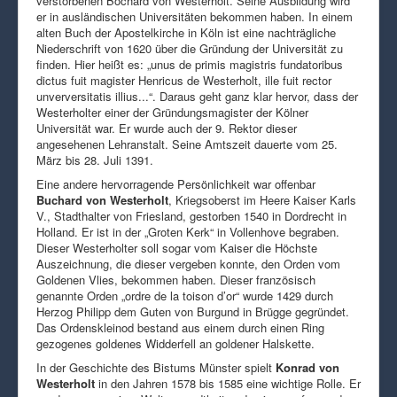
verstorbenen Bochard von Westerholt. Seine Ausbildung wird
er in ausländischen Universitäten bekommen haben. In einem
alten Buch der Apostelkirche in Köln ist eine nachträgliche
Niederschrift von 1620 über die Gründung der Universität zu
finden. Hier heißt es: „unus de primis magistris fundatoribus
dictus fuit magister Henricus de Westerholt, ille fuit rector
unverversitatis illius...“. Daraus geht ganz klar hervor, dass der
Westerholter einer der Gründungsmagister der Kölner
Universität war. Er wurde auch der 9. Rektor dieser
angesehenen Lehranstalt. Seine Amtszeit dauerte vom 25.
März bis 28. Juli 1391.
Eine andere hervorragende Persönlichkeit war offenbar
Buchard von Westerholt
, Kriegsoberst im Heere Kaiser Karls
V., Stadthalter von Friesland, gestorben 1540 in Dordrecht in
Holland. Er ist in der „Groten Kerk“ in Vollenhove begraben.
Dieser Westerholter soll sogar vom Kaiser die Höchste
Auszeichnung, die dieser vergeben konnte, den Orden vom
Goldenen Vlies, bekommen haben. Dieser französisch
genannte Orden „ordre de la toison d’or“ wurde 1429 durch
Herzog Philipp dem Guten von Burgund in Brügge gegründet.
Das Ordenskleinod bestand aus einem durch einen Ring
gezogenes goldenes Widderfell an goldener Halskette.
In der Geschichte des Bistums Münster spielt
Konrad von
Westerholt
in den Jahren 1578 bis 1585 eine wichtige Rolle. Er