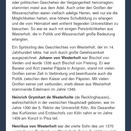
oder politischen Geschehen der Vergangenheit hervorragten,
stammten meist aus dem Adel. Auch unter den Großen der
Wissenschaften waren vielfach adelige Herren, weil nur sie die
Möglichkeiten hatten, eine höhere Schulbildung zu erlangen
und die vom Heimatort weit entfernt liegenden Universitäten zu
besuchen. So war es auch mit einigen Persönlichkeiten aus
Westerholt, die in Politik und Wissenschaft große Bedeutung
erlangten.
Ein Sprössling des Geschlechtes von Westerholt, der im 14.
Jahrhundert lebte, hat sich durch große Gelehrsamkeit
ausgezeichnet.
Johann von Westerholt
war Bischof von
Verden und wurde 1336 auch Bischof von Freising. Er war
Berater und Arzt zweiter Päpste in Avignon, stand mit vielen
Großen seiner Zeit in Verbindung und beeinflusste auch die
Politik zwischen dem Kaiser und den Päpsten. Mit vielen
Großen seiner zeit verbunden, starb dieser aus Westerholt
stammende Edelmann im Jahre 1349.
Heinrich Grymhart de Westerholte
(de Recklinghausen),
wahrscheinlich in der vestischen Hauptstadt geboren, war im
Jahre 1390 der 5. Rektor der Universität Köln. Als Gesandter
des Kurfürsten und Erzbischofs von Köln nahm er im Jahre
1409 am Konzil in Pisa teil.
Henrikus von Westerholt
war der vierte Sohn des um 1370