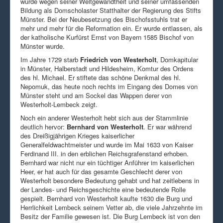
wurde wegen seiner Weltgewandtheit und seiner umfassenden
Bildung als Domscholaster Statthalter der Regierung des Stifts
Münster. Bei der Neubesetzung des Bischofsstuhls trat er
mehr und mehr für die Reformation ein. Er wurde entlassen, als
der katholische Kurfürst Ernst von Bayern 1585 Bischof von
Münster wurde.
Im Jahre 1729 starb
Friedrich von Westerholt
, Domkapitular
in Münster, Halberstadt und Hildesheim, Komtur des Ordens
des hl. Michael. Er stiftete das schöne Denkmal des hl.
Nepomuk, das heute noch rechts im Eingang des Domes von
Münster steht und am Sockel das Wappen derer von
Westerholt-Lembeck zeigt.
Noch ein anderer Westerholt hebt sich aus der Stammlinie
deutlich hervor:
Bernhard von Westerholt
. Er war während
des Dreißigjährigen Krieges kaiserlicher
Generalfeldwachtmeister und wurde im Mai 1633 von Kaiser
Ferdinand III. in den erblichen Reichsgrafenstand erhoben.
Bernhard war nicht nur ein tüchtiger Anführer im kaiserlichen
Heer, er hat auch für das gesamte Geschlecht derer von
Westerholt besondere Bedeutung gehabt und hat zeitlebens in
der Landes- und Reichsgeschichte eine bedeutende Rolle
gespielt. Bernhard von Westerholt kaufte 1630 die Burg und
Herrlichkeit Lembeck seinem Vetter ab, die viele Jahrzehnte im
Besitz der Familie gewesen ist. Die Burg Lembeck ist von den