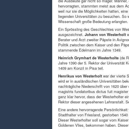
die Ausbeute gar nicht so mager. Männer, 
hervorragten, stammten meist aus dem Ade
weil nur sie die Möglichkeiten hatten, ein
liegenden Universitäten zu besuchen. So wa
Wissenschaft große Bedeutung erlangten.
Ein Sprössling des Geschlechtes von Weste
ausgezeichnet.
Johann von Westerholt
w
Berater und Arzt zweiter Päpste in Avignon
Politik zwischen dem Kaiser und den Päpst
stammende Edelmann im Jahre 1349.
Heinrich Grymhart de Westerholte
(de R
Jahre 1390 der 5. Rektor der Universität 
1409 am Konzil in Pisa teil.
Henrikus von Westerholt
war der vierte 
wird er in ausländischen Universitäten be
nachträgliche Niederschrift von 1620 über 
magistris fundatoribus dictus fuit magister 
ganz klar hervor, dass der Westerholter ei
Rektor dieser angesehenen Lehranstalt. Se
Eine andere hervorragende Persönlichkeit
Stadthalter von Friesland, gestorben 1540 
Dieser Westerholter soll sogar vom Kaise
Goldenen Vlies, bekommen haben. Dieser f