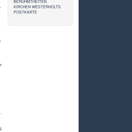
BERÜHMTHEITEN
,
KIRCHEN WESTERHOLTS
POSTKARTE
e
e
.,
g