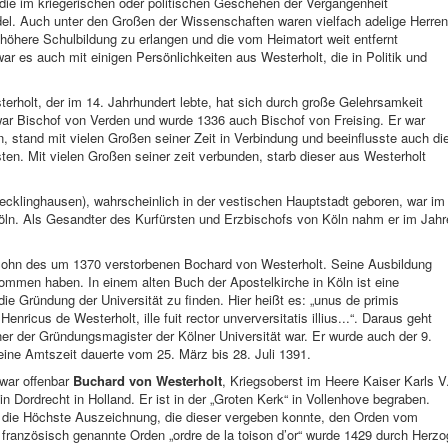
die im kriegerischen oder politischen Geschehen der Vergangenheit
l. Auch unter den Großen der Wissenschaften waren vielfach adelige Herren
e höhere Schulbildung zu erlangen und die vom Heimatort weit entfernt
r es auch mit einigen Persönlichkeiten aus Westerholt, die in Politik und
rholt, der im 14. Jahrhundert lebte, hat sich durch große Gelehrsamkeit
ar Bischof von Verden und wurde 1336 auch Bischof von Freising. Er war
, stand mit vielen Großen seiner Zeit in Verbindung und beeinflusste auch di
en. Mit vielen Großen seiner zeit verbunden, starb dieser aus Westerholt
ecklinghausen), wahrscheinlich in der vestischen Hauptstadt geboren, war im
Köln. Als Gesandter des Kurfürsten und Erzbischofs von Köln nahm er im Jahr
Sohn des um 1370 verstorbenen Bochard von Westerholt. Seine Ausbildung
kommen haben. In einem alten Buch der Apostelkirche in Köln ist eine
die Gründung der Universität zu finden. Hier heißt es: „unus de primis
Henricus de Westerholt, ille fuit rector unverversitatis illius...“. Daraus geht
ner der Gründungsmagister der Kölner Universität war. Er wurde auch der 9.
ine Amtszeit dauerte vom 25. März bis 28. Juli 1391.
 war offenbar
Buchard von Westerholt
, Kriegsoberst im Heere Kaiser Karls V
in Dordrecht in Holland. Er ist in der „Groten Kerk“ in Vollenhove begraben.
r die Höchste Auszeichnung, die dieser vergeben konnte, den Orden vom
ranzösisch genannte Orden „ordre de la toison d’or“ wurde 1429 durch Herzo