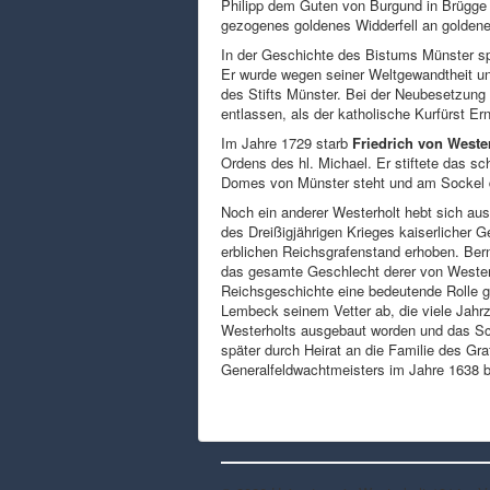
Philipp dem Guten von Burgund in Brügge
gezogenes goldenes Widderfell an goldene
In der Geschichte des Bistums Münster sp
Er wurde wegen seiner Weltgewandtheit un
des Stifts Münster. Bei der Neubesetzung 
entlassen, als der katholische Kurfürst E
Im Jahre 1729 starb
Friedrich von Weste
Ordens des hl. Michael. Er stiftete das 
Domes von Münster steht und am Sockel 
Noch ein anderer Westerholt hebt sich aus
des Dreißigjährigen Krieges kaiserlicher 
erblichen Reichsgrafenstand erhoben. Bernh
das gesamte Geschlecht derer von Westerh
Reichsgeschichte eine bedeutende Rolle ge
Lembeck seinem Vetter ab, die viele Jahr
Westerholts ausgebaut worden und das Sch
später durch Heirat an die Familie des G
Generalfeldwachtmeisters im Jahre 1638 b