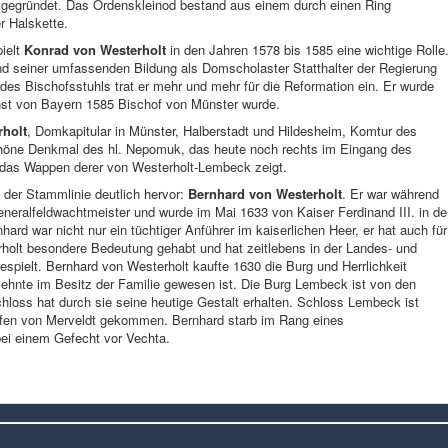
 gegründet. Das Ordenskleinod bestand aus einem durch einen Ring
r Halskette.
ielt
Konrad von Westerholt
in den Jahren 1578 bis 1585 eine wichtige Rolle
d seiner umfassenden Bildung als Domscholaster Statthalter der Regierung
des Bischofsstuhls trat er mehr und mehr für die Reformation ein. Er wurde
rnst von Bayern 1585 Bischof von Münster wurde.
rholt
, Domkapitular in Münster, Halberstadt und Hildesheim, Komtur des
schöne Denkmal des hl. Nepomuk, das heute noch rechts im Eingang des
das Wappen derer von Westerholt-Lembeck zeigt.
 der Stammlinie deutlich hervor:
Bernhard von Westerholt
. Er war während
Generalfeldwachtmeister und wurde im Mai 1633 von Kaiser Ferdinand III. in d
ard war nicht nur ein tüchtiger Anführer im kaiserlichen Heer, er hat auch für
olt besondere Bedeutung gehabt und hat zeitlebens in der Landes- und
spielt. Bernhard von Westerholt kaufte 1630 die Burg und Herrlichkeit
zehnte im Besitz der Familie gewesen ist. Die Burg Lembeck ist von den
loss hat durch sie seine heutige Gestalt erhalten. Schloss Lembeck ist
rafen von Merveldt gekommen. Bernhard starb im Rang eines
ei einem Gefecht vor Vechta.