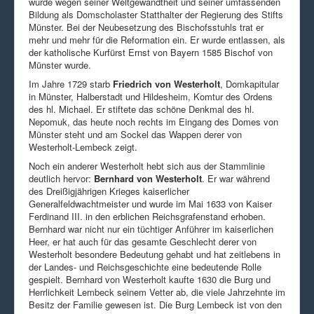
wurde wegen seiner Weltgewandtheit und seiner umfassenden
Bildung als Domscholaster Statthalter der Regierung des Stifts
Münster. Bei der Neubesetzung des Bischofsstuhls trat er
mehr und mehr für die Reformation ein. Er wurde entlassen, als
der katholische Kurfürst Ernst von Bayern 1585 Bischof von
Münster wurde.
Im Jahre 1729 starb
Friedrich von Westerholt
, Domkapitular
in Münster, Halberstadt und Hildesheim, Komtur des Ordens
des hl. Michael. Er stiftete das schöne Denkmal des hl.
Nepomuk, das heute noch rechts im Eingang des Domes von
Münster steht und am Sockel das Wappen derer von
Westerholt-Lembeck zeigt.
Noch ein anderer Westerholt hebt sich aus der Stammlinie
deutlich hervor:
Bernhard von Westerholt
. Er war während
des Dreißigjährigen Krieges kaiserlicher
Generalfeldwachtmeister und wurde im Mai 1633 von Kaiser
Ferdinand III. in den erblichen Reichsgrafenstand erhoben.
Bernhard war nicht nur ein tüchtiger Anführer im kaiserlichen
Heer, er hat auch für das gesamte Geschlecht derer von
Westerholt besondere Bedeutung gehabt und hat zeitlebens in
der Landes- und Reichsgeschichte eine bedeutende Rolle
gespielt. Bernhard von Westerholt kaufte 1630 die Burg und
Herrlichkeit Lembeck seinem Vetter ab, die viele Jahrzehnte im
Besitz der Familie gewesen ist. Die Burg Lembeck ist von den