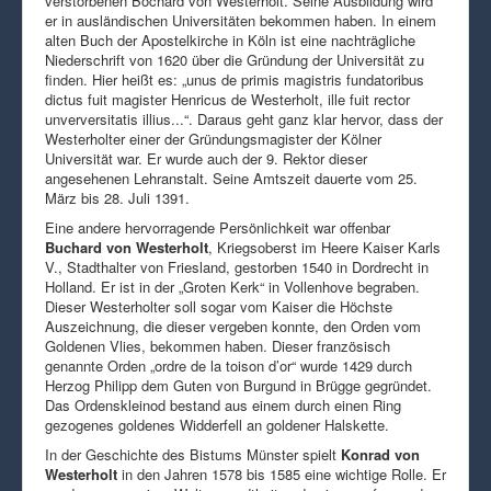
verstorbenen Bochard von Westerholt. Seine Ausbildung wird
er in ausländischen Universitäten bekommen haben. In einem
alten Buch der Apostelkirche in Köln ist eine nachträgliche
Niederschrift von 1620 über die Gründung der Universität zu
finden. Hier heißt es: „unus de primis magistris fundatoribus
dictus fuit magister Henricus de Westerholt, ille fuit rector
unverversitatis illius...“. Daraus geht ganz klar hervor, dass der
Westerholter einer der Gründungsmagister der Kölner
Universität war. Er wurde auch der 9. Rektor dieser
angesehenen Lehranstalt. Seine Amtszeit dauerte vom 25.
März bis 28. Juli 1391.
Eine andere hervorragende Persönlichkeit war offenbar
Buchard von Westerholt
, Kriegsoberst im Heere Kaiser Karls
V., Stadthalter von Friesland, gestorben 1540 in Dordrecht in
Holland. Er ist in der „Groten Kerk“ in Vollenhove begraben.
Dieser Westerholter soll sogar vom Kaiser die Höchste
Auszeichnung, die dieser vergeben konnte, den Orden vom
Goldenen Vlies, bekommen haben. Dieser französisch
genannte Orden „ordre de la toison d’or“ wurde 1429 durch
Herzog Philipp dem Guten von Burgund in Brügge gegründet.
Das Ordenskleinod bestand aus einem durch einen Ring
gezogenes goldenes Widderfell an goldener Halskette.
In der Geschichte des Bistums Münster spielt
Konrad von
Westerholt
in den Jahren 1578 bis 1585 eine wichtige Rolle. Er