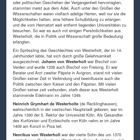
oder politischen Geschehen der Vergangenheit hervorragten,
stammten meist aus dem Adel. Auch unter den Großen der
Wissenschaften waren vielfach adelige Herren, weil nur sie die
Möglichkeiten hatten, eine höhere Schulbildung zu erlangen
und die vom Heimatort weit entfernt liegenden Universitäten zu
besuchen. So war es auch mit einigen Persönlichkeiten aus
Westerholt, die in Politik und Wissenschaft große Bedeutung
erlangten.
Ein Sprössling des Geschlechtes von Westerholt, der im 14.
Jahrhundert lebte, hat sich durch große Gelehrsamkeit
ausgezeichnet.
Johann von Westerholt
war Bischof von
Verden und wurde 1336 auch Bischof von Freising. Er war
Berater und Arzt zweiter Päpste in Avignon, stand mit vielen
Großen seiner Zeit in Verbindung und beeinflusste auch die
Politik zwischen dem Kaiser und den Päpsten. Mit vielen
Großen seiner zeit verbunden, starb dieser aus Westerholt
stammende Edelmann im Jahre 1349.
Heinrich Grymhart de Westerholte
(de Recklinghausen),
wahrscheinlich in der vestischen Hauptstadt geboren, war im
Jahre 1390 der 5. Rektor der Universität Köln. Als Gesandter
des Kurfürsten und Erzbischofs von Köln nahm er im Jahre
1409 am Konzil in Pisa teil.
Henrikus von Westerholt
war der vierte Sohn des um 1370