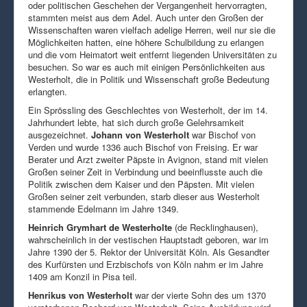
oder politischen Geschehen der Vergangenheit hervorragten,
stammten meist aus dem Adel. Auch unter den Großen der
Wissenschaften waren vielfach adelige Herren, weil nur sie die
Möglichkeiten hatten, eine höhere Schulbildung zu erlangen
und die vom Heimatort weit entfernt liegenden Universitäten zu
besuchen. So war es auch mit einigen Persönlichkeiten aus
Westerholt, die in Politik und Wissenschaft große Bedeutung
erlangten.
Ein Sprössling des Geschlechtes von Westerholt, der im 14.
Jahrhundert lebte, hat sich durch große Gelehrsamkeit
ausgezeichnet.
Johann von Westerholt
war Bischof von
Verden und wurde 1336 auch Bischof von Freising. Er war
Berater und Arzt zweiter Päpste in Avignon, stand mit vielen
Großen seiner Zeit in Verbindung und beeinflusste auch die
Politik zwischen dem Kaiser und den Päpsten. Mit vielen
Großen seiner zeit verbunden, starb dieser aus Westerholt
stammende Edelmann im Jahre 1349.
Heinrich Grymhart de Westerholte
(de Recklinghausen),
wahrscheinlich in der vestischen Hauptstadt geboren, war im
Jahre 1390 der 5. Rektor der Universität Köln. Als Gesandter
des Kurfürsten und Erzbischofs von Köln nahm er im Jahre
1409 am Konzil in Pisa teil.
Henrikus von Westerholt
war der vierte Sohn des um 1370