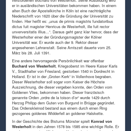
verstorbenen Bochard von Westerholt. Seine Ausbildung wird
er in ausländischen Universitäten bekommen haben. In einem
alten Buch der Apostelkirche in Köln ist eine nachträgliche
Niederschrift von 1620 über die Gründung der Universität zu
finden. Hier heißt es: „unus de primis magistris fundatoribus
dictus fuit magister Henricus de Westerholt, ille fuit rector
unverversitatis illius...“. Daraus geht ganz klar hervor, dass der
Westerholter einer der Gründungsmagister der Kölner
Universität war. Er wurde auch der 9. Rektor dieser
angesehenen Lehranstalt. Seine Amtszeit dauerte vom 25.
März bis 28. Juli 1391.
Eine andere hervorragende Persönlichkeit war offenbar
Buchard von Westerholt
, Kriegsoberst im Heere Kaiser Karls
V., Stadthalter von Friesland, gestorben 1540 in Dordrecht in
Holland. Er ist in der „Groten Kerk“ in Vollenhove begraben.
Dieser Westerholter soll sogar vom Kaiser die Höchste
Auszeichnung, die dieser vergeben konnte, den Orden vom
Goldenen Vlies, bekommen haben. Dieser französisch
genannte Orden „ordre de la toison d’or“ wurde 1429 durch
Herzog Philipp dem Guten von Burgund in Brügge gegründet.
Das Ordenskleinod bestand aus einem durch einen Ring
gezogenes goldenes Widderfell an goldener Halskette.
In der Geschichte des Bistums Münster spielt
Konrad von
Westerholt
in den Jahren 1578 bis 1585 eine wichtige Rolle. Er