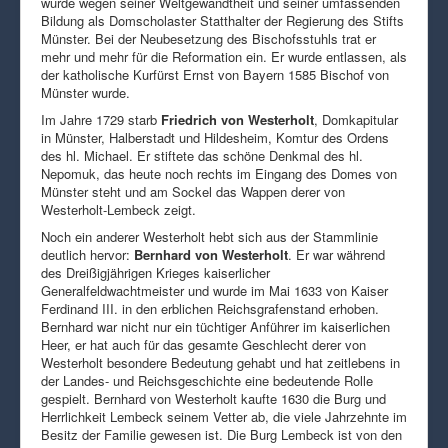
wurde wegen seiner Weltgewandtheit und seiner umfassenden
Bildung als Domscholaster Statthalter der Regierung des Stifts
Münster. Bei der Neubesetzung des Bischofsstuhls trat er
mehr und mehr für die Reformation ein. Er wurde entlassen, als
der katholische Kurfürst Ernst von Bayern 1585 Bischof von
Münster wurde.
Im Jahre 1729 starb
Friedrich von Westerholt
, Domkapitular
in Münster, Halberstadt und Hildesheim, Komtur des Ordens
des hl. Michael. Er stiftete das schöne Denkmal des hl.
Nepomuk, das heute noch rechts im Eingang des Domes von
Münster steht und am Sockel das Wappen derer von
Westerholt-Lembeck zeigt.
Noch ein anderer Westerholt hebt sich aus der Stammlinie
deutlich hervor:
Bernhard von Westerholt
. Er war während
des Dreißigjährigen Krieges kaiserlicher
Generalfeldwachtmeister und wurde im Mai 1633 von Kaiser
Ferdinand III. in den erblichen Reichsgrafenstand erhoben.
Bernhard war nicht nur ein tüchtiger Anführer im kaiserlichen
Heer, er hat auch für das gesamte Geschlecht derer von
Westerholt besondere Bedeutung gehabt und hat zeitlebens in
der Landes- und Reichsgeschichte eine bedeutende Rolle
gespielt. Bernhard von Westerholt kaufte 1630 die Burg und
Herrlichkeit Lembeck seinem Vetter ab, die viele Jahrzehnte im
Besitz der Familie gewesen ist. Die Burg Lembeck ist von den