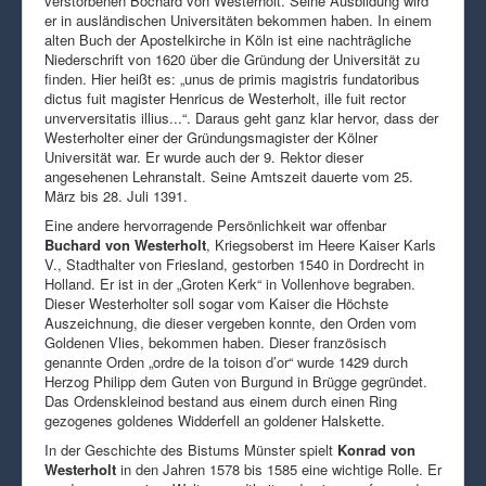
verstorbenen Bochard von Westerholt. Seine Ausbildung wird
er in ausländischen Universitäten bekommen haben. In einem
alten Buch der Apostelkirche in Köln ist eine nachträgliche
Niederschrift von 1620 über die Gründung der Universität zu
finden. Hier heißt es: „unus de primis magistris fundatoribus
dictus fuit magister Henricus de Westerholt, ille fuit rector
unverversitatis illius...“. Daraus geht ganz klar hervor, dass der
Westerholter einer der Gründungsmagister der Kölner
Universität war. Er wurde auch der 9. Rektor dieser
angesehenen Lehranstalt. Seine Amtszeit dauerte vom 25.
März bis 28. Juli 1391.
Eine andere hervorragende Persönlichkeit war offenbar
Buchard von Westerholt
, Kriegsoberst im Heere Kaiser Karls
V., Stadthalter von Friesland, gestorben 1540 in Dordrecht in
Holland. Er ist in der „Groten Kerk“ in Vollenhove begraben.
Dieser Westerholter soll sogar vom Kaiser die Höchste
Auszeichnung, die dieser vergeben konnte, den Orden vom
Goldenen Vlies, bekommen haben. Dieser französisch
genannte Orden „ordre de la toison d’or“ wurde 1429 durch
Herzog Philipp dem Guten von Burgund in Brügge gegründet.
Das Ordenskleinod bestand aus einem durch einen Ring
gezogenes goldenes Widderfell an goldener Halskette.
In der Geschichte des Bistums Münster spielt
Konrad von
Westerholt
in den Jahren 1578 bis 1585 eine wichtige Rolle. Er