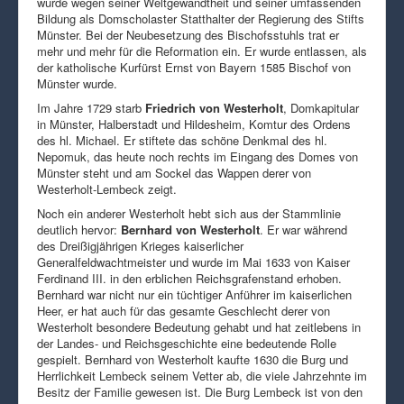
wurde wegen seiner Weltgewandtheit und seiner umfassenden
Bildung als Domscholaster Statthalter der Regierung des Stifts
Münster. Bei der Neubesetzung des Bischofsstuhls trat er
mehr und mehr für die Reformation ein. Er wurde entlassen, als
der katholische Kurfürst Ernst von Bayern 1585 Bischof von
Münster wurde.
Im Jahre 1729 starb
Friedrich von Westerholt
, Domkapitular
in Münster, Halberstadt und Hildesheim, Komtur des Ordens
des hl. Michael. Er stiftete das schöne Denkmal des hl.
Nepomuk, das heute noch rechts im Eingang des Domes von
Münster steht und am Sockel das Wappen derer von
Westerholt-Lembeck zeigt.
Noch ein anderer Westerholt hebt sich aus der Stammlinie
deutlich hervor:
Bernhard von Westerholt
. Er war während
des Dreißigjährigen Krieges kaiserlicher
Generalfeldwachtmeister und wurde im Mai 1633 von Kaiser
Ferdinand III. in den erblichen Reichsgrafenstand erhoben.
Bernhard war nicht nur ein tüchtiger Anführer im kaiserlichen
Heer, er hat auch für das gesamte Geschlecht derer von
Westerholt besondere Bedeutung gehabt und hat zeitlebens in
der Landes- und Reichsgeschichte eine bedeutende Rolle
gespielt. Bernhard von Westerholt kaufte 1630 die Burg und
Herrlichkeit Lembeck seinem Vetter ab, die viele Jahrzehnte im
Besitz der Familie gewesen ist. Die Burg Lembeck ist von den