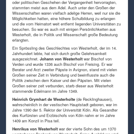
oder politischen Geschehen der Vergangenheit hervorragten,
stammten meist aus dem Adel. Auch unter den Großen der
Wissenschaften waren vielfach adelige Herren, weil nur sie die
Möglichkeiten hatten, eine höhere Schulbildung zu erlangen
und die vom Heimatort weit entfernt liegenden Universitäten zu
besuchen. So war es auch mit einigen Persönlichkeiten aus
Westerholt, die in Politik und Wissenschaft große Bedeutung
erlangten.
Ein Sprössling des Geschlechtes von Westerholt, der im 14.
Jahrhundert lebte, hat sich durch große Gelehrsamkeit
ausgezeichnet.
Johann von Westerholt
war Bischof von
Verden und wurde 1336 auch Bischof von Freising. Er war
Berater und Arzt zweiter Päpste in Avignon, stand mit vielen
Großen seiner Zeit in Verbindung und beeinflusste auch die
Politik zwischen dem Kaiser und den Päpsten. Mit vielen
Großen seiner zeit verbunden, starb dieser aus Westerholt
stammende Edelmann im Jahre 1349.
Heinrich Grymhart de Westerholte
(de Recklinghausen),
wahrscheinlich in der vestischen Hauptstadt geboren, war im
Jahre 1390 der 5. Rektor der Universität Köln. Als Gesandter
des Kurfürsten und Erzbischofs von Köln nahm er im Jahre
1409 am Konzil in Pisa teil.
Henrikus von Westerholt
war der vierte Sohn des um 1370