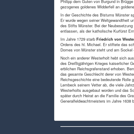
Philipp dem Guten von Burgund in Brügge
gezogenes goldenes Widderfell an goldene
In der Geschichte des Bistums Münster sp
Er wurde wegen seiner Weltgewandtheit un
des Stifts Münster. Bei der Neubesetzung 
entlassen, als der katholische Kurfürst E
Im Jahre 1729 starb
Friedrich von Weste
Ordens des hl. Michael. Er stiftete das 
Domes von Münster steht und am Sockel 
Noch ein anderer Westerholt hebt sich aus
des Dreißigjährigen Krieges kaiserlicher 
erblichen Reichsgrafenstand erhoben. Bernh
das gesamte Geschlecht derer von Westerh
Reichsgeschichte eine bedeutende Rolle ge
Lembeck seinem Vetter ab, die viele Jahr
Westerholts ausgebaut worden und das Sch
später durch Heirat an die Familie des G
Generalfeldwachtmeisters im Jahre 1638 b