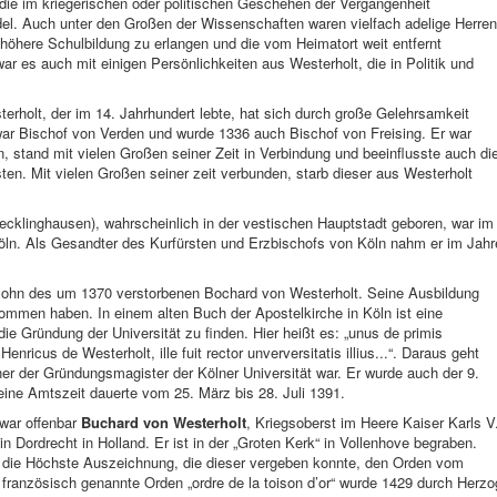
die im kriegerischen oder politischen Geschehen der Vergangenheit
l. Auch unter den Großen der Wissenschaften waren vielfach adelige Herren
e höhere Schulbildung zu erlangen und die vom Heimatort weit entfernt
r es auch mit einigen Persönlichkeiten aus Westerholt, die in Politik und
rholt, der im 14. Jahrhundert lebte, hat sich durch große Gelehrsamkeit
ar Bischof von Verden und wurde 1336 auch Bischof von Freising. Er war
, stand mit vielen Großen seiner Zeit in Verbindung und beeinflusste auch di
en. Mit vielen Großen seiner zeit verbunden, starb dieser aus Westerholt
ecklinghausen), wahrscheinlich in der vestischen Hauptstadt geboren, war im
Köln. Als Gesandter des Kurfürsten und Erzbischofs von Köln nahm er im Jahr
Sohn des um 1370 verstorbenen Bochard von Westerholt. Seine Ausbildung
kommen haben. In einem alten Buch der Apostelkirche in Köln ist eine
die Gründung der Universität zu finden. Hier heißt es: „unus de primis
Henricus de Westerholt, ille fuit rector unverversitatis illius...“. Daraus geht
ner der Gründungsmagister der Kölner Universität war. Er wurde auch der 9.
ine Amtszeit dauerte vom 25. März bis 28. Juli 1391.
 war offenbar
Buchard von Westerholt
, Kriegsoberst im Heere Kaiser Karls V
in Dordrecht in Holland. Er ist in der „Groten Kerk“ in Vollenhove begraben.
r die Höchste Auszeichnung, die dieser vergeben konnte, den Orden vom
ranzösisch genannte Orden „ordre de la toison d’or“ wurde 1429 durch Herzo