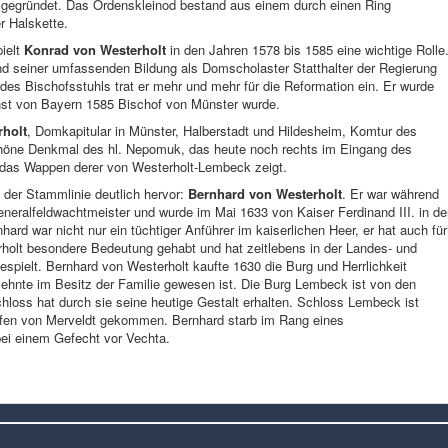
 gegründet. Das Ordenskleinod bestand aus einem durch einen Ring
r Halskette.
ielt
Konrad von Westerholt
in den Jahren 1578 bis 1585 eine wichtige Rolle
d seiner umfassenden Bildung als Domscholaster Statthalter der Regierung
des Bischofsstuhls trat er mehr und mehr für die Reformation ein. Er wurde
rnst von Bayern 1585 Bischof von Münster wurde.
rholt
, Domkapitular in Münster, Halberstadt und Hildesheim, Komtur des
schöne Denkmal des hl. Nepomuk, das heute noch rechts im Eingang des
das Wappen derer von Westerholt-Lembeck zeigt.
 der Stammlinie deutlich hervor:
Bernhard von Westerholt
. Er war während
Generalfeldwachtmeister und wurde im Mai 1633 von Kaiser Ferdinand III. in d
ard war nicht nur ein tüchtiger Anführer im kaiserlichen Heer, er hat auch für
olt besondere Bedeutung gehabt und hat zeitlebens in der Landes- und
spielt. Bernhard von Westerholt kaufte 1630 die Burg und Herrlichkeit
zehnte im Besitz der Familie gewesen ist. Die Burg Lembeck ist von den
loss hat durch sie seine heutige Gestalt erhalten. Schloss Lembeck ist
rafen von Merveldt gekommen. Bernhard starb im Rang eines
ei einem Gefecht vor Vechta.