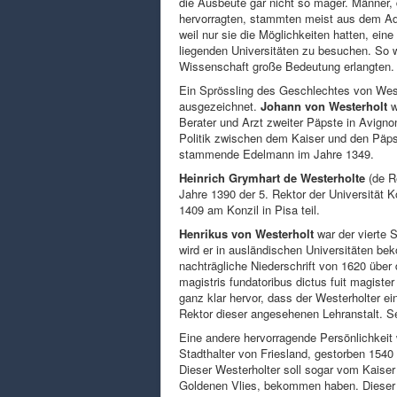
die Ausbeute gar nicht so mager. Männer, 
hervorragten, stammten meist aus dem Ade
weil nur sie die Möglichkeiten hatten, ein
liegenden Universitäten zu besuchen. So wa
Wissenschaft große Bedeutung erlangten.
Ein Sprössling des Geschlechtes von Weste
ausgezeichnet.
Johann von Westerholt
w
Berater und Arzt zweiter Päpste in Avignon
Politik zwischen dem Kaiser und den Päpst
stammende Edelmann im Jahre 1349.
Heinrich Grymhart de Westerholte
(de R
Jahre 1390 der 5. Rektor der Universität 
1409 am Konzil in Pisa teil.
Henrikus von Westerholt
war der vierte 
wird er in ausländischen Universitäten be
nachträgliche Niederschrift von 1620 über 
magistris fundatoribus dictus fuit magister 
ganz klar hervor, dass der Westerholter ei
Rektor dieser angesehenen Lehranstalt. Se
Eine andere hervorragende Persönlichkeit
Stadthalter von Friesland, gestorben 1540 
Dieser Westerholter soll sogar vom Kaise
Goldenen Vlies, bekommen haben. Dieser f