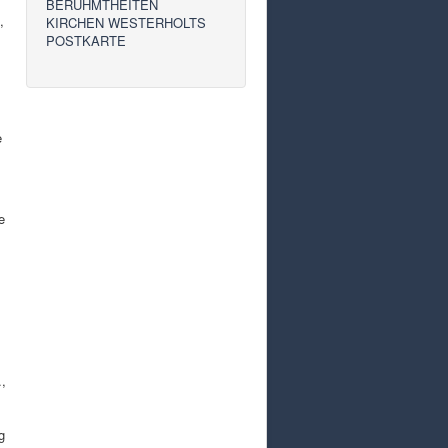
BERÜHMTHEITEN
,
KIRCHEN WESTERHOLTS
POSTKARTE
e
e
.,
g