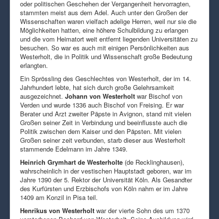
oder politischen Geschehen der Vergangenheit hervorragten,
stammten meist aus dem Adel. Auch unter den Großen der
Wissenschaften waren vielfach adelige Herren, weil nur sie die
Möglichkeiten hatten, eine höhere Schulbildung zu erlangen
und die vom Heimatort weit entfernt liegenden Universitäten zu
besuchen. So war es auch mit einigen Persönlichkeiten aus
Westerholt, die in Politik und Wissenschaft große Bedeutung
erlangten.
Ein Sprössling des Geschlechtes von Westerholt, der im 14.
Jahrhundert lebte, hat sich durch große Gelehrsamkeit
ausgezeichnet.
Johann von Westerholt
war Bischof von
Verden und wurde 1336 auch Bischof von Freising. Er war
Berater und Arzt zweiter Päpste in Avignon, stand mit vielen
Großen seiner Zeit in Verbindung und beeinflusste auch die
Politik zwischen dem Kaiser und den Päpsten. Mit vielen
Großen seiner zeit verbunden, starb dieser aus Westerholt
stammende Edelmann im Jahre 1349.
Heinrich Grymhart de Westerholte
(de Recklinghausen),
wahrscheinlich in der vestischen Hauptstadt geboren, war im
Jahre 1390 der 5. Rektor der Universität Köln. Als Gesandter
des Kurfürsten und Erzbischofs von Köln nahm er im Jahre
1409 am Konzil in Pisa teil.
Henrikus von Westerholt
war der vierte Sohn des um 1370