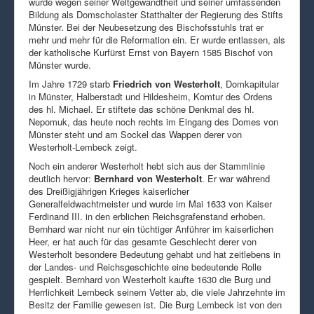
wurde wegen seiner Weltgewandtheit und seiner umfassenden
Bildung als Domscholaster Statthalter der Regierung des Stifts
Münster. Bei der Neubesetzung des Bischofsstuhls trat er
mehr und mehr für die Reformation ein. Er wurde entlassen, als
der katholische Kurfürst Ernst von Bayern 1585 Bischof von
Münster wurde.
Im Jahre 1729 starb
Friedrich von Westerholt
, Domkapitular
in Münster, Halberstadt und Hildesheim, Komtur des Ordens
des hl. Michael. Er stiftete das schöne Denkmal des hl.
Nepomuk, das heute noch rechts im Eingang des Domes von
Münster steht und am Sockel das Wappen derer von
Westerholt-Lembeck zeigt.
Noch ein anderer Westerholt hebt sich aus der Stammlinie
deutlich hervor:
Bernhard von Westerholt
. Er war während
des Dreißigjährigen Krieges kaiserlicher
Generalfeldwachtmeister und wurde im Mai 1633 von Kaiser
Ferdinand III. in den erblichen Reichsgrafenstand erhoben.
Bernhard war nicht nur ein tüchtiger Anführer im kaiserlichen
Heer, er hat auch für das gesamte Geschlecht derer von
Westerholt besondere Bedeutung gehabt und hat zeitlebens in
der Landes- und Reichsgeschichte eine bedeutende Rolle
gespielt. Bernhard von Westerholt kaufte 1630 die Burg und
Herrlichkeit Lembeck seinem Vetter ab, die viele Jahrzehnte im
Besitz der Familie gewesen ist. Die Burg Lembeck ist von den