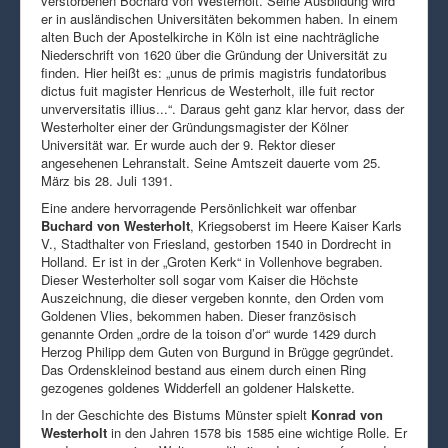
verstorbenen Bochard von Westerholt. Seine Ausbildung wird
er in ausländischen Universitäten bekommen haben. In einem
alten Buch der Apostelkirche in Köln ist eine nachträgliche
Niederschrift von 1620 über die Gründung der Universität zu
finden. Hier heißt es: „unus de primis magistris fundatoribus
dictus fuit magister Henricus de Westerholt, ille fuit rector
unverversitatis illius...“. Daraus geht ganz klar hervor, dass der
Westerholter einer der Gründungsmagister der Kölner
Universität war. Er wurde auch der 9. Rektor dieser
angesehenen Lehranstalt. Seine Amtszeit dauerte vom 25.
März bis 28. Juli 1391.
Eine andere hervorragende Persönlichkeit war offenbar
Buchard von Westerholt
, Kriegsoberst im Heere Kaiser Karls
V., Stadthalter von Friesland, gestorben 1540 in Dordrecht in
Holland. Er ist in der „Groten Kerk“ in Vollenhove begraben.
Dieser Westerholter soll sogar vom Kaiser die Höchste
Auszeichnung, die dieser vergeben konnte, den Orden vom
Goldenen Vlies, bekommen haben. Dieser französisch
genannte Orden „ordre de la toison d’or“ wurde 1429 durch
Herzog Philipp dem Guten von Burgund in Brügge gegründet.
Das Ordenskleinod bestand aus einem durch einen Ring
gezogenes goldenes Widderfell an goldener Halskette.
In der Geschichte des Bistums Münster spielt
Konrad von
Westerholt
in den Jahren 1578 bis 1585 eine wichtige Rolle. Er